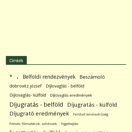
Címkék
.
Belföldi rendezvények
*
Beszámoló
dobrovitz józsef
Díjlovaglás - belföld
Díjlovaglás- külföld
Díjlovaglás eredmények
Díjugratás - belföld
Díjugratás - külföld
Díjugrató eredmények
Fertőző kevésvérűség
Filmek; filmsztárok; színészek
fogathajtás