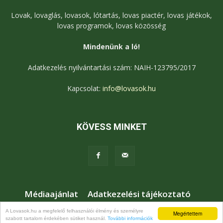
Lovak, lovaglás, lovasok, lótartás, lovas piactér, lovas játékok,
lovas programok, lovas közösség
Mindenünk a ló!
Adatkezelés nyilvántartási szám: NAIH-123795/2017
Kapcsolat:
info@lovasok.hu
KÖVESS MINKET
Médiaajánlat
Adatkezelési tájékoztató
Jogi nyilatkozat
Karrier
Kapcsolat
A Lovasok.hu a megfelelő felhasználói élmény és személyre
Megértettem
szabott tartalom érdekében sütiket használ.
További információk
© Lovasok.hu