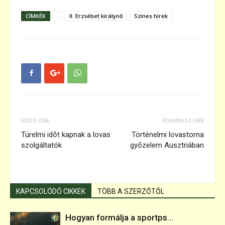
CÍMKÉK
.
II. Erzsébet királynő
Színes hírek
Előző cikk
Következő cikk
Türelmi időt kapnak a lovas
Történelmi lovastorna
szolgáltatók
győzelem Ausztriában
KAPCSOLÓDÓ CIKKEK
TÖBB A SZERZŐTŐL
Hogyan formálja a sportps...