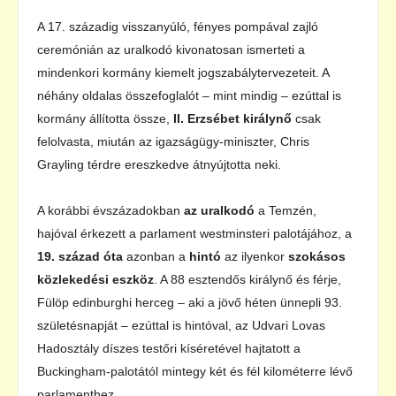
A 17. századig visszanyúló, fényes pompával zajló
ceremónián az uralkodó kivonatosan ismerteti a
mindenkori kormány kiemelt jogszabálytervezeteit. A
néhány oldalas összefoglalót – mint mindig – ezúttal is
kormány állította össze,
II. Erzsébet királynő
csak
felolvasta, miután az igazságügy-miniszter, Chris
Grayling térdre ereszkedve átnyújtotta neki.
A korábbi évszázadokban
az uralkodó
a Temzén,
hajóval érkezett a parlament westminsteri palotájához, a
19. század óta
azonban a
hintó
az ilyenkor
szokásos
közlekedési eszköz
. A 88 esztendős királynő és férje,
Fülöp edinburghi herceg – aki a jövő héten ünnepli 93.
születésnapját – ezúttal is hintóval, az Udvari Lovas
Hadosztály díszes testőri kíséretével hajtatott a
Buckingham-palotától mintegy két és fél kilométerre lévő
parlamenthez.