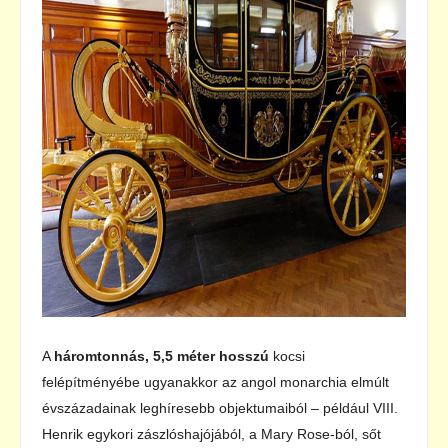
A
háromtonnás, 5,5 méter hosszú
kocsi
felépítményébe ugyanakkor az angol monarchia elmúlt
évszázadainak leghíresebb objektumaiból – például VIII.
Henrik egykori zászlóshajójából, a Mary Rose-ból, sőt