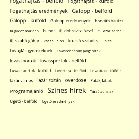
Fogathajtás - belföld
Fogathajtás - külföld
Galopp - belföld
Fogathajtás eredmények
Galopp - külföld
Galopp eredmények
horváth balázs
humor
ifj. dobrovitz józsef
hugyecz mariann
ifj. lázár zoltán
ifj. szabó gábor
krucsó szabolcs
kassai lajos
lipicai
Lovaglás gyerekeknek
Lovasrendőrök; polgárőrök
lovassportok
lovassportok - belföld
Lovassportok - külföld
Lovastusa - belföld
Lovastusa - külföld
overdose
lázár zoltán
lázár vilmos
Paták; lábak
Színes hírek
Programajánló
Túraútvonalak
Ügető - belföld
Ügető eredmények