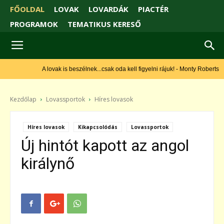
FŐOLDAL
LOVAK
LOVARDÁK
PIACTÉR
PROGRAMOK
TEMATIKUS KERESŐ
A lovak is beszélnek...csak oda kell figyelni rájuk! - Monty Roberts
Kezdőlap
Lovassportok
Híres lovasok
Híres lovasok
Kikapcsolódás
Lovassportok
Új hintót kapott az angol
királynő