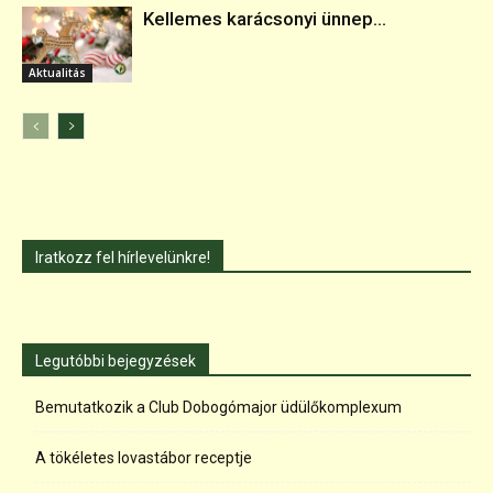
Kellemes karácsonyi ünnep...
Aktualitás
Iratkozz fel hírlevelünkre!
Legutóbbi bejegyzések
Bemutatkozik a Club Dobogómajor üdülőkomplexum
A tökéletes lovastábor receptje