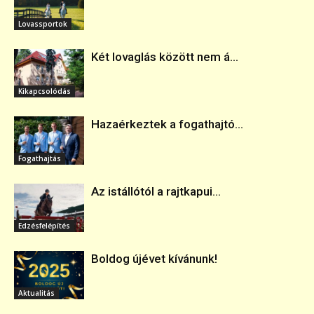
Lovassportok
Két lovaglás között nem á...
Kikapcsolódás
Hazaérkeztek a fogathajtó...
Fogathajtás
Az istállótól a rajtkapui...
Edzésfelépítés
Boldog újévet kívánunk!
Aktualitás