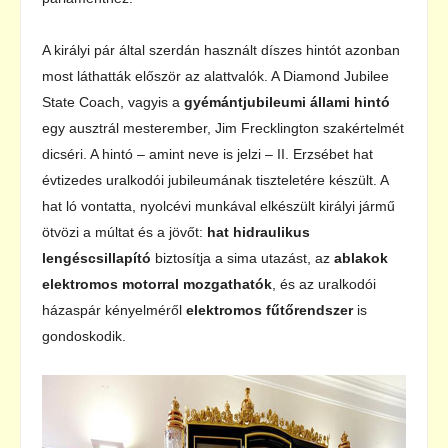
A királyi pár által szerdán használt díszes hintót azonban
most láthatták először az alattvalók. A Diamond Jubilee
State Coach, vagyis a
gyémántjubileumi állami hintó
egy ausztrál mesterember, Jim Frecklington szakértelmét
dicséri. A hintó – amint neve is jelzi – II. Erzsébet hat
évtizedes uralkodói jubileumának tiszteletére készült. A
hat ló vontatta, nyolcévi munkával elkészült királyi jármű
ötvözi a múltat és a jövőt:
hat hidraulikus
lengéscsillapító
biztosítja a sima utazást, az
ablakok
elektromos motorral mozgathatók
, és az uralkodói
házaspár kényelméről
elektromos fűtőrendszer
is
gondoskodik.