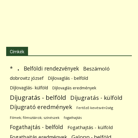
Címkék
.
Belföldi rendezvények
*
Beszámoló
dobrovitz józsef
Díjlovaglás - belföld
Díjlovaglás- külföld
Díjlovaglás eredmények
Díjugratás - belföld
Díjugratás - külföld
Díjugrató eredmények
Fertőző kevésvérűség
Filmek; filmsztárok; színészek
fogathajtás
Fogathajtás - belföld
Fogathajtás - külföld
Galopp - belföld
Fogathajtás eredmények