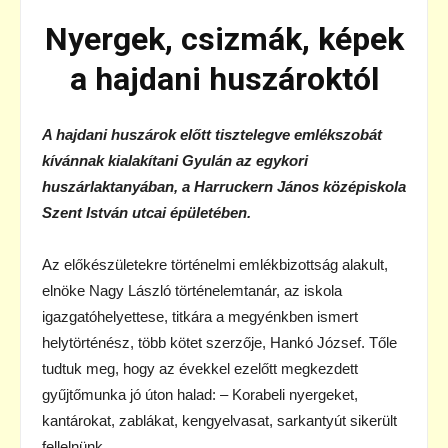
Nyergek, csizmák, képek
a hajdani huszároktól
A hajdani huszárok előtt tisztelegve emlékszobát
kívánnak kialakítani Gyulán az egykori
huszárlaktanyában, a Harruckern János középiskola
Szent István utcai épületében.
Az előkészületekre történelmi emlékbizottság alakult,
elnöke Nagy László történelemtanár, az iskola
igazgatóhelyettese, titkára a megyénkben ismert
helytörténész, több kötet szerzője, Hankó József. Tőle
tudtuk meg, hogy az évekkel ezelőtt megkezdett
gyűjtőmunka jó úton halad: – Korabeli nyergeket,
kantárokat, zablákat, kengyelvasat, sarkantyút sikerült
fellelnünk.