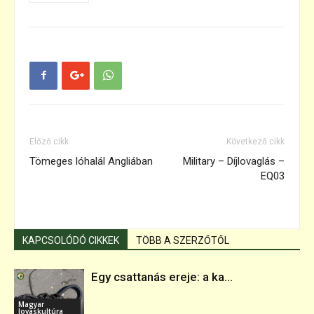
Előző cikk
Következő cikk
Tömeges lóhalál Angliában
Military – Díjlovaglás –
EQ03
KAPCSOLÓDÓ CIKKEK
TÖBB A SZERZŐTŐL
Egy csattanás ereje: a ka...
Magyar
lovaskultúra