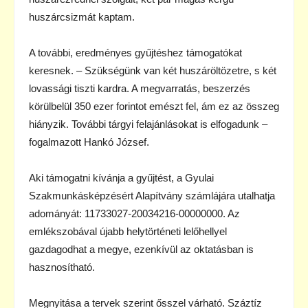
huszárcsizmát kaptam.
A további, eredményes gyűjtéshez támogatókat
keresnek. – Szükségünk van két huszáröltözetre, s két
lovassági tiszti kardra. A megvarratás, beszerzés
körülbelül 350 ezer forintot emészt fel, ám ez az összeg
hiányzik. További tárgyi felajánlásokat is elfogadunk –
fogalmazott Hankó József.
Aki támogatni kívánja a gyűjtést, a Gyulai
Szakmunkásképzésért Alapítvány számlájára utalhatja
adományát: 11733027-20034216-00000000. Az
emlékszobával újabb helytörténeti lelőhellyel
gazdagodhat a megye, ezenkívül az oktatásban is
hasznosítható.
Megnyitása a tervek szerint ősszel várható. Száztíz