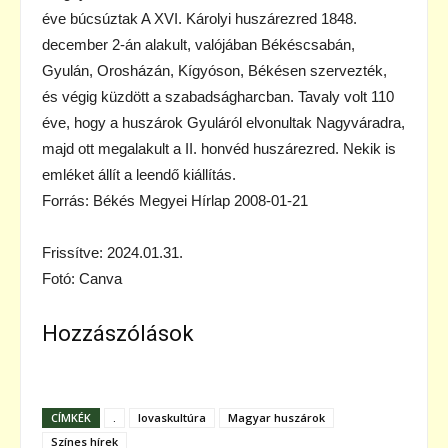
éve búcsúztak A XVI. Károlyi huszárezred 1848.
december 2-án alakult, valójában Békéscsabán,
Gyulán, Orosházán, Kígyóson, Békésen szervezték,
és végig küzdött a szabadságharcban. Tavaly volt 110
éve, hogy a huszárok Gyuláról elvonultak Nagyváradra,
majd ott megalakult a II. honvéd huszárezred. Nekik is
emléket állít a leendő kiállítás.
Forrás: Békés Megyei Hírlap 2008-01-21
Frissítve: 2024.01.31.
Fotó: Canva
Hozzászólások
CÍMKÉK
.
lovaskultúra
Magyar huszárok
Színes hírek