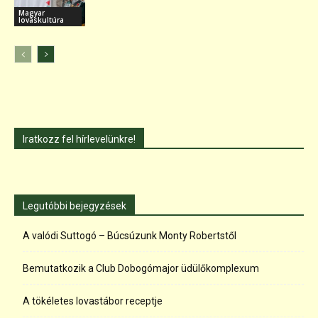
Magyar
lovaskultúra
Iratkozz fel hírlevelünkre!
Legutóbbi bejegyzések
A valódi Suttogó – Búcsúzunk Monty Robertstől
Bemutatkozik a Club Dobogómajor üdülőkomplexum
A tökéletes lovastábor receptje