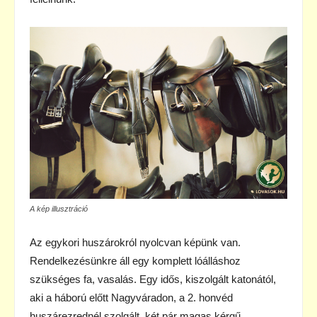
A kép illusztráció
Az egykori huszárokról nyolcvan képünk van.
Rendelkezésünkre áll egy komplett lóálláshoz
szükséges fa, vasalás. Egy idős, kiszolgált katonától,
aki a háború előtt Nagyváradon, a 2. honvéd
huszárezrednél szolgált, két pár magas kérgű