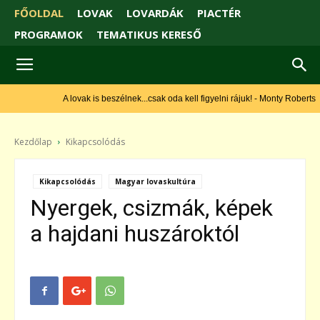
FŐOLDAL
LOVAK
LOVARDÁK
PIACTÉR
PROGRAMOK
TEMATIKUS KERESŐ
A lovak is beszélnek...csak oda kell figyelni rájuk! - Monty Roberts
Kezdőlap
Kikapcsolódás
Kikapcsolódás
Magyar lovaskultúra
Nyergek, csizmák, képek
a hajdani huszároktól