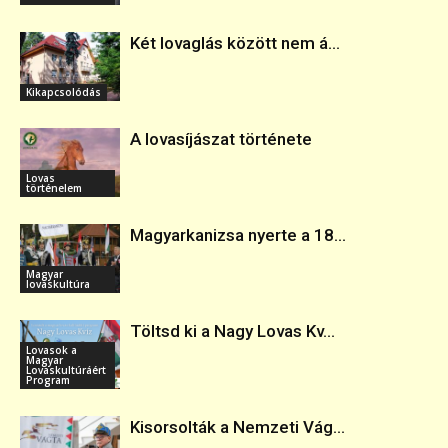
Két lovaglás között nem á...
Kikapcsolódás
A lovasíjászat története
Lovas
történelem
Magyarkanizsa nyerte a 18...
Magyar
lovaskultúra
Töltsd ki a Nagy Lovas Kv...
Lovasok a
Magyar
Lovaskultúráért
Program
Kisorsolták a Nemzeti Vág...