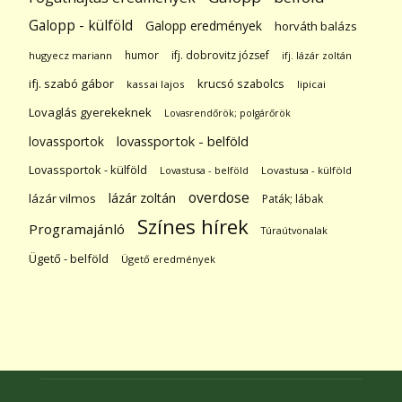
Galopp - külföld
Galopp eredmények
horváth balázs
humor
ifj. dobrovitz józsef
hugyecz mariann
ifj. lázár zoltán
ifj. szabó gábor
krucsó szabolcs
kassai lajos
lipicai
Lovaglás gyerekeknek
Lovasrendőrök; polgárőrök
lovassportok
lovassportok - belföld
Lovassportok - külföld
Lovastusa - belföld
Lovastusa - külföld
overdose
lázár zoltán
lázár vilmos
Paták; lábak
Színes hírek
Programajánló
Túraútvonalak
Ügető - belföld
Ügető eredmények