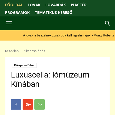
FŐOLDAL
LOVAK
LOVARDÁK
PIACTÉR
PROGRAMOK
TEMATIKUS KERESŐ
A lovak is beszélnek...csak oda kell figyelni rájuk! - Monty Roberts
Kezdőlap
Kikapcsolódás
Kikapcsolódás
Luxuscella: lómúzeum
Kínában