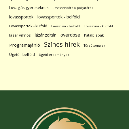
Lovaglás gyerekeknek
Lovasrendőrök; polgárőrök
lovassportok
lovassportok - belföld
Lovassportok - külföld
Lovastusa - belföld
Lovastusa - külföld
overdose
lázár zoltán
lázár vilmos
Paták; lábak
Színes hírek
Programajánló
Túraútvonalak
Ügető - belföld
Ügető eredmények