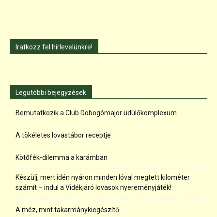
Iratkozz fel hírlevelünkre!
Legutóbbi bejegyzések
Bemutatkozik a Club Dobogómajor üdülőkomplexum
A tökéletes lovastábor receptje
Kötőfék-dilemma a karámban
Készülj, mert idén nyáron minden lóval megtett kilométer
számít – indul a Vidékjáró lovasok nyereményjáték!
A méz, mint takarmánykiegészítő