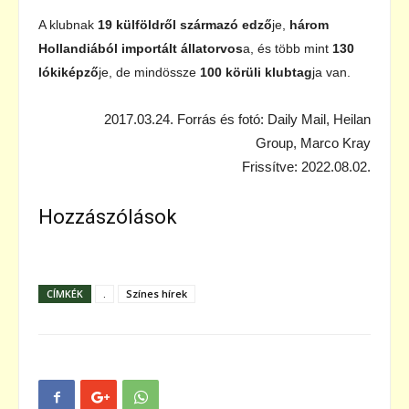
A klubnak
19 külföldről származó edző
je,
három
Hollandiából importált állatorvos
a, és több mint
130
lókiképző
je, de mindössze
100 körüli klubtag
ja van.
2017.03.24. Forrás és fotó:
Daily Mail
,
Heilan
Group, Marco Kray
Frissítve: 2022.08.02.
Hozzászólások
CÍMKÉK
.
Színes hírek