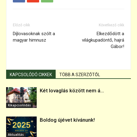
Előző cikk
Következő cikk
Díjlovasoknak szólt a
Elkezdődött a
magyar himnusz
világkupadöntő, hajrá
Gábor!
KAPCSOLÓDÓ CIKKEK
TÖBB A SZERZŐTŐL
Két lovaglás között nem á...
Kikapcsolódás
Boldog újévet kívánunk!
Aktualitás