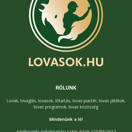
RÓLUNK
Lovak, lovaglás, lovasok, lótartás, lovas piactér, lovas játékok,
lovas programok, lovas közösség
Mindenünk a ló!
Adatkezelés nyilvántartási szám: NAIH-123795/2017