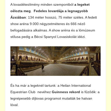
A lovaslétesítmény minden szempontból
a legeket
célozta meg
.
Fedeles lovardája a legnagyobb
Ázsiában
: 134 méter hosszú, 75 méter széles. A fedett
show aréna 9.000 négyzetméteres és 666 néző
befogadására alkalmas. A show aréna és a lómúzeum
stílusa pedig a Bécsi Spanyol Lovasiskolát idézi.
És ha már a legeknél tartunk: a Heilan International
Equestrian Club nevéhez
Guinness rekord
is fűződik: a
legnépesebb díjlovas programot mutatták be hatvan
lóval.