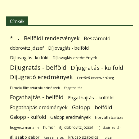
Címkék
.
Belföldi rendezvények
*
Beszámoló
dobrovitz józsef
Díjlovaglás - belföld
Díjlovaglás- külföld
Díjlovaglás eredmények
Díjugratás - belföld
Díjugratás - külföld
Díjugrató eredmények
Fertőző kevésvérűség
Filmek; filmsztárok; színészek
fogathajtás
Fogathajtás - belföld
Fogathajtás - külföld
Galopp - belföld
Fogathajtás eredmények
Galopp - külföld
Galopp eredmények
horváth balázs
humor
ifj. dobrovitz józsef
hugyecz mariann
ifj. lázár zoltán
ifj. szabó gábor
krucsó szabolcs
kassai lajos
lipicai