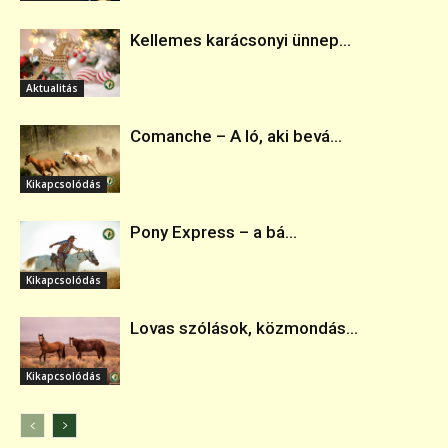
Kellemes karácsonyi ünnep...
Aktualitás
Comanche – A ló, aki bevá...
Kikapcsolódás
Pony Express – a bá...
Kikapcsolódás
Lovas szólások, közmondás...
Kikapcsolódás