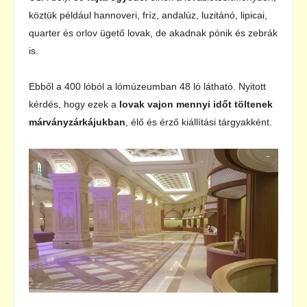
köztük például hannoveri, fríz, andalúz, luzitánó, lipicai,
quarter és orlov ügető lovak, de akadnak pónik és zebrák
is.
Ebből a 400 lóból a lómúzeumban 48 ló látható. Nyitott
kérdés, hogy ezek a
lovak vajon mennyi időt töltenek
márványzárkájukban
, élő és érző kiállítási tárgyakként.