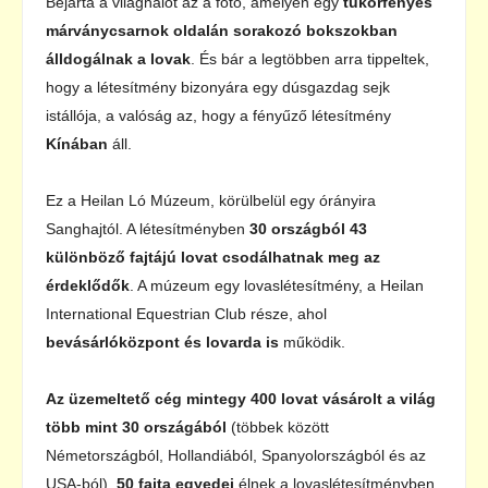
Bejárta a világhálót az a fotó, amelyen egy
tükörfényes
márványcsarnok
oldalán sorakozó bokszokban
álldogálnak a lovak
. És bár a legtöbben arra tippeltek,
hogy a létesítmény bizonyára egy dúsgazdag sejk
istállója, a valóság az, hogy a fényűző létesítmény
Kínában
áll.
Ez a Heilan Ló Múzeum, körülbelül egy órányira
Sanghajtól. A létesítményben
30 országból 43
különböző fajtájú lovat csodálhatnak meg az
érdeklődők
. A múzeum egy lovaslétesítmény, a Heilan
International Equestrian Club része, ahol
bevásárlóközpont és lovarda is
működik.
Az üzemeltető cég mintegy 400 lovat vásárolt a világ
több mint 30 országából
(többek között
Németországból, Hollandiából, Spanyolországból és az
USA-ból).
50 fajta egyedei
élnek a lovaslétesítményben,