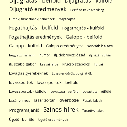
Díjugratás - belföld
Díjugratás - külföld
Díjugrató eredmények
Fertőző kevésvérűség
Filmek; filmsztárok; színészek
fogathajtás
Fogathajtás - belföld
Fogathajtás - külföld
Galopp - belföld
Fogathajtás eredmények
Galopp - külföld
Galopp eredmények
horváth balázs
humor
ifj. dobrovitz józsef
hugyecz mariann
ifj. lázár zoltán
ifj. szabó gábor
krucsó szabolcs
kassai lajos
lipicai
Lovaglás gyerekeknek
Lovasrendőrök; polgárőrök
lovassportok
lovassportok - belföld
Lovassportok - külföld
Lovastusa - belföld
Lovastusa - külföld
overdose
lázár zoltán
lázár vilmos
Paták; lábak
Színes hírek
Programajánló
Túraútvonalak
Ügető - belföld
Ügető eredmények