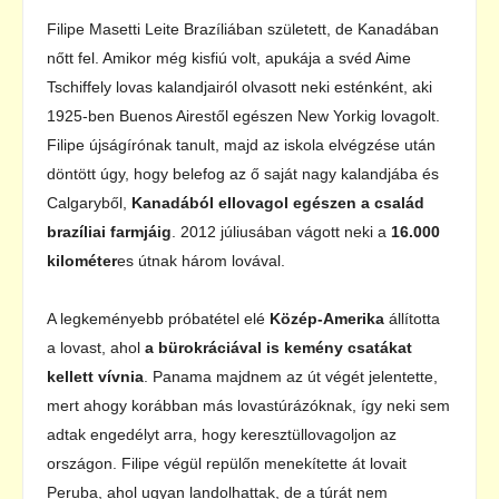
Filipe Masetti Leite Brazíliában született, de Kanadában
nőtt fel. Amikor még kisfiú volt, apukája a svéd Aime
Tschiffely lovas kalandjairól olvasott neki esténként, aki
1925-ben Buenos Airestől egészen New Yorkig lovagolt.
Filipe újságírónak tanult, majd az iskola elvégzése után
döntött úgy, hogy belefog az ő saját nagy kalandjába és
Calgaryből,
Kanadából ellovagol egészen a család
brazíliai farmjáig
. 2012 júliusában vágott neki a
16.000
kilométer
es útnak három lovával.
A legkeményebb próbatétel elé
Közép-Amerika
állította
a lovast, ahol
a bürokráciával is kemény csatákat
kellett vívnia
. Panama majdnem az út végét jelentette,
mert ahogy korábban más lovastúrázóknak, így neki sem
adtak engedélyt arra, hogy keresztüllovagoljon az
országon. Filipe végül repülőn menekítette át lovait
Peruba, ahol ugyan landolhattak, de a túrát nem