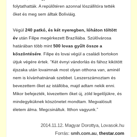
folytathatták. A repülőtéren azonnal lószállítóra tették
őket és meg sem álltak Bolíviáig.
Végül
240 patkó, és két nyeregben, lóháton töltött
év
után Filipe megérkezett Brazíliába. Szülővárosa
határában több mint
500 lovas gyűlt össze a
köszöntésére
. Filipe és lovai végül a családi bortokon
útjuk végére értek. “Két évnyi vándorlás és fához kikötött
éjszaka után lovaimnak most olyan otthona van, aminél
nem is kívánhatnának szebbet. Leszerszámoztam és
bevezettem őket az istállóba, majd adtam nekik enni.
Mikor befejezték, kivezettem őket új, zöld legelőjükre, és
mindegyiküknek köszönetet mondtam. Megvalósult
életem álma. Megcsináltuk. Itthon vagyunk.”
2014.11.12. Magyar Dorottya, Lovasok.hu
Forrás:
smh.com.au
,
thestar.com