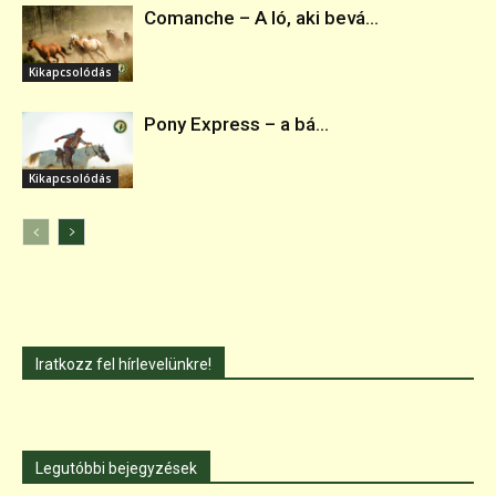
Comanche – A ló, aki bevá...
Kikapcsolódás
Pony Express – a bá...
Kikapcsolódás
Iratkozz fel hírlevelünkre!
Legutóbbi bejegyzések