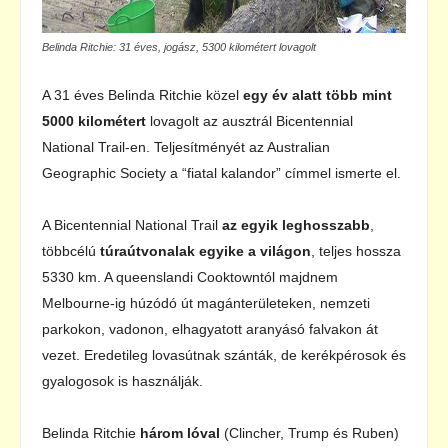
Belinda Ritchie: 31 éves, jogász, 5300 kilométert lovagolt
A 31 éves Belinda Ritchie közel
egy év alatt több mint
5000 kilométert
lovagolt az ausztrál Bicentennial
National Trail-en. Teljesítményét az Australian
Geographic Society a “fiatal kalandor” címmel ismerte el.
A Bicentennial National Trail
az egyik leghosszabb
,
többcélú
túraútvonalak egyike a világon
, teljes hossza
5330 km. A queenslandi Cooktowntól majdnem
Melbourne-ig húzódó út magánterületeken, nemzeti
parkokon, vadonon, elhagyatott aranyásó falvakon át
vezet. Eredetileg lovasútnak szánták, de kerékpérosok és
gyalogosok is használják.
Belinda Ritchie
három lóval
(Clincher, Trump és Ruben)