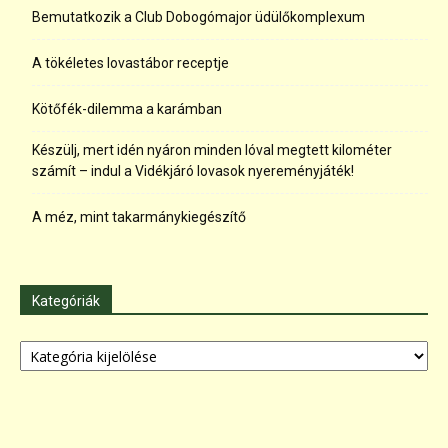
Bemutatkozik a Club Dobogómajor üdülőkomplexum
A tökéletes lovastábor receptje
Kötőfék-dilemma a karámban
Készülj, mert idén nyáron minden lóval megtett kilométer
számít – indul a Vidékjáró lovasok nyereményjáték!
A méz, mint takarmánykiegészítő
Kategóriák
Kategóriák