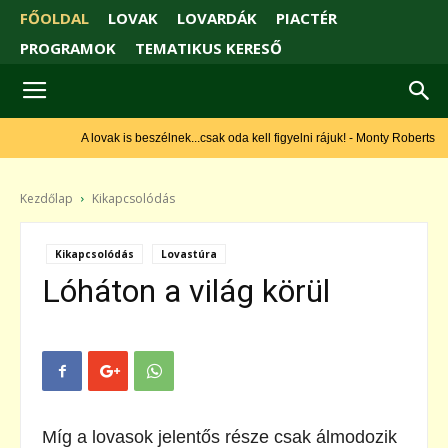
FŐOLDAL
LOVAK
LOVARDÁK
PIACTÉR
PROGRAMOK
TEMATIKUS KERESŐ
A lovak is beszélnek...csak oda kell figyelni rájuk! - Monty Roberts
Kezdőlap
Kikapcsolódás
Kikapcsolódás
Lovastúra
Lóháton a világ körül
Míg a lovasok jelentős része csak álmodozik