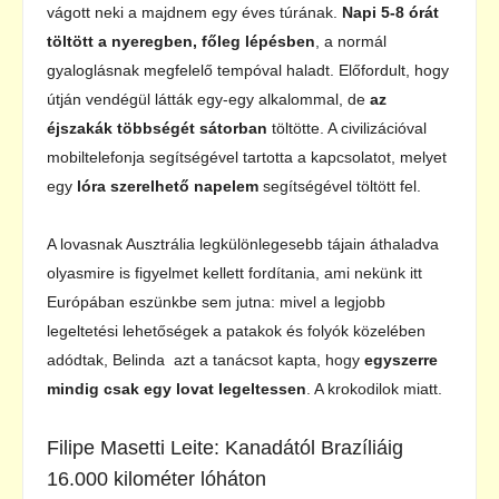
vágott neki a majdnem egy éves túrának.
Napi 5-8 órát
töltött a nyeregben, főleg lépésben
, a normál
gyaloglásnak megfelelő tempóval haladt. Előfordult, hogy
útján vendégül látták egy-egy alkalommal, de
az
éjszakák többségét sátorban
töltötte. A civilizációval
mobiltelefonja segítségével tartotta a kapcsolatot, melyet
egy
lóra szerelhető napelem
segítségével töltött fel.
A lovasnak Ausztrália legkülönlegesebb tájain áthaladva
olyasmire is figyelmet kellett fordítania, ami nekünk itt
Európában eszünkbe sem jutna: mivel a legjobb
legeltetési lehetőségek a patakok és folyók közelében
adódtak, Belinda azt a tanácsot kapta, hogy
egyszerre
mindig csak egy lovat legeltessen
. A krokodilok miatt.
Filipe Masetti Leite: Kanadától Brazíliáig
16.000 kilométer lóháton