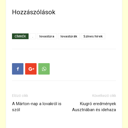
Hozzászólások
CÍMKÉK
.
lovastúra
lovastúrák
Színes hírek
Előző cikk
Következő cikk
A Márton-nap a lovakról is
Kiugró eredmények
szól
Ausztriában és idehaza