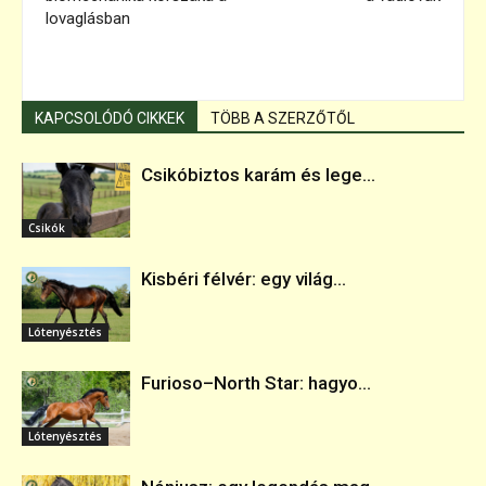
lovaglásban
KAPCSOLÓDÓ CIKKEK
TÖBB A SZERZŐTŐL
Csikóbiztos karám és lege...
Csikók
Kisbéri félvér: egy világ...
Lótenyésztés
Furioso–North Star: hagyo...
Lótenyésztés