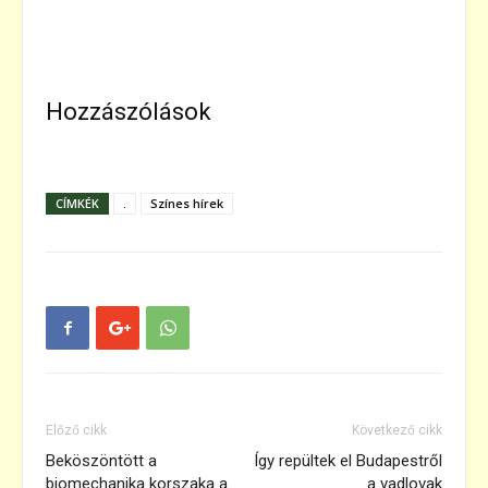
Hozzászólások
CÍMKÉK
.
Színes hírek
Előző cikk
Következő cikk
Beköszöntött a
Így repültek el Budapestről
biomechanika korszaka a
a vadlovak