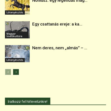
Nóniusz: egy legendás mag...
Lótenyésztés
Egy csattanás ereje: a ka...
Magyar
lovaskultúra
Nem deres, nem „almás” – ...
Lótenyésztés
Iratkozz fel hírlevelünkre!