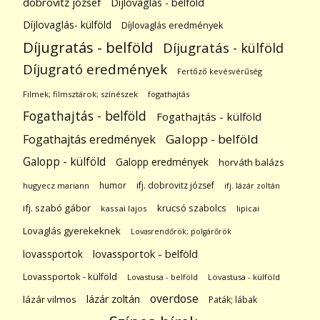
dobrovitz józsef
Díjlovaglás - belföld
Díjlovaglás- külföld
Díjlovaglás eredmények
Díjugratás - belföld
Díjugratás - külföld
Díjugrató eredmények
Fertőző kevésvérűség
Filmek; filmsztárok; színészek
fogathajtás
Fogathajtás - belföld
Fogathajtás - külföld
Galopp - belföld
Fogathajtás eredmények
Galopp - külföld
Galopp eredmények
horváth balázs
humor
ifj. dobrovitz józsef
hugyecz mariann
ifj. lázár zoltán
ifj. szabó gábor
krucsó szabolcs
kassai lajos
lipicai
Lovaglás gyerekeknek
Lovasrendőrök; polgárőrök
lovassportok
lovassportok - belföld
Lovassportok - külföld
Lovastusa - belföld
Lovastusa - külföld
overdose
lázár zoltán
lázár vilmos
Paták; lábak