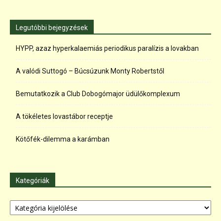
Legutóbbi bejegyzések
HYPP, azaz hyperkalaemiás periodikus paralízis a lovakban
A valódi Suttogó – Búcsúzunk Monty Robertstől
Bemutatkozik a Club Dobogómajor üdülőkomplexum
A tökéletes lovastábor receptje
Kötőfék-dilemma a karámban
Kategóriák
Kategóriák