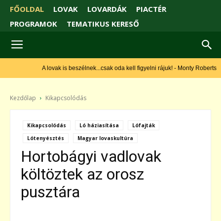
FŐOLDAL
LOVAK
LOVARDÁK
PIACTÉR
PROGRAMOK
TEMATIKUS KERESŐ
A lovak is beszélnek...csak oda kell figyelni rájuk! - Monty Roberts
Kezdőlap
Kikapcsolódás
Kikapcsolódás
Ló háziasítása
Lófajták
Lótenyésztés
Magyar lovaskultúra
Hortobágyi vadlovak
költöztek az orosz
pusztára