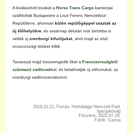
A kiválasztott lovakat a
Horse Trans Cargo
kamionjai
szállították Budapestre a Liszt Ferenc Nemzetközi
Repülőtérre, ahonnan
külön repülőgéppel utaztak az
új élőhelyükre
, és vasárnap délután már birtokba is
vették új
orenburgi kifutójukat
, ahol majd az első
oroszországi telüket töltik.
Tavasszal majd összeengedik őket a
Franciaországból
származó vadlovak
kal, és belakhatják új otthonukat, az
orenburgi vadlórezervátumot.
2016.11.21. Forrás: Hortobágyi Nemzeti Park
Igazgatóság
Frissítve: 2022.07.28.
Fotók: Canva