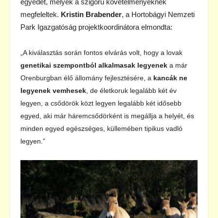
egyedet, melyek a szigorú követelményeknek
megfeleltek.
Kristin Brabender
, a Hortobágyi Nemzeti
Park Igazgatóság projektkoordinátora elmondta:
„A kiválasztás során fontos elvárás volt, hogy a lovak
genetikai szempontból alkalmasak legyenek
a már
Orenburgban élő állomány fejlesztésére, a
kancák ne
legyenek vemhesek
, de életkoruk legalább két év
legyen, a csődörök közt legyen legalább két idősebb
egyed, aki már háremcsődörként is megállja a helyét, és
minden egyed egészséges, küllemében tipikus vadló
legyen.”