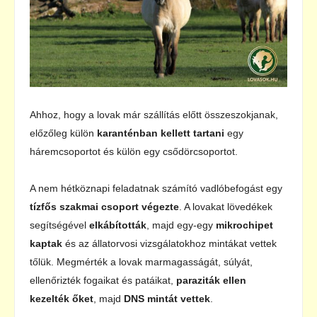
Ahhoz, hogy a lovak már szállítás előtt összeszokjanak,
előzőleg külön
karanténban kellett tartani
egy
háremcsoportot és külön egy csődörcsoportot.
A nem hétköznapi feladatnak számító vadlóbefogást egy
tízfős szakmai csoport végezte
. A lovakat lövedékek
segítségével
elkábították
, majd egy-egy
mikrochipet
kaptak
és az állatorvosi vizsgálatokhoz mintákat vettek
tőlük. Megmérték a lovak marmagasságát, súlyát,
ellenőrizték fogaikat és patáikat,
paraziták ellen
kezelték őket
, majd
DNS mintát vettek
.