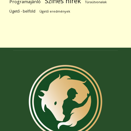
Színes hírek
Programajánló
Túraútvonalak
Ügető - belföld
Ügető eredmények