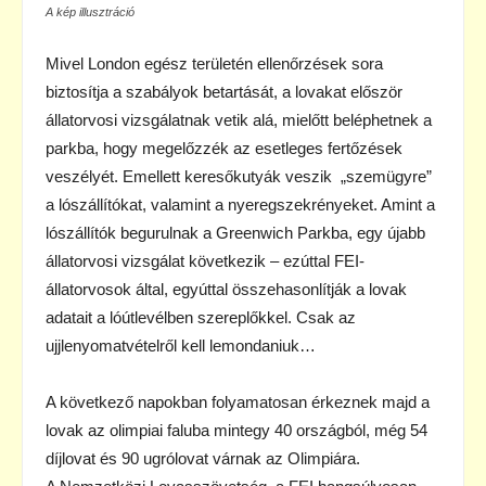
A kép illusztráció
Mivel London egész területén ellenőrzések sora
biztosítja a szabályok betartását, a lovakat először
állatorvosi vizsgálatnak vetik alá, mielőtt beléphetnek a
parkba, hogy megelőzzék az esetleges fertőzések
veszélyét. Emellett keresőkutyák veszik „szemügyre”
a lószállítókat, valamint a nyeregszekrényeket. Amint a
lószállítók begurulnak a Greenwich Parkba, egy újabb
állatorvosi vizsgálat következik – ezúttal FEI-
állatorvosok által, egyúttal összehasonlítják a lovak
adatait a lóútlevélben szereplőkkel. Csak az
ujjlenyomatvételről kell lemondaniuk…
A következő napokban folyamatosan érkeznek majd a
lovak az olimpiai faluba mintegy 40 országból, még 54
díjlovat és 90 ugrólovat várnak az Olimpiára.