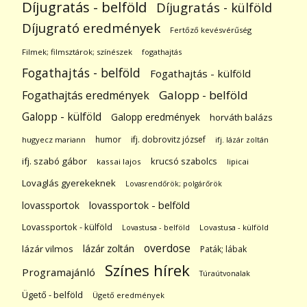
Díjugratás - belföld
Díjugratás - külföld
Díjugrató eredmények
Fertőző kevésvérűség
Filmek; filmsztárok; színészek
fogathajtás
Fogathajtás - belföld
Fogathajtás - külföld
Galopp - belföld
Fogathajtás eredmények
Galopp - külföld
Galopp eredmények
horváth balázs
humor
ifj. dobrovitz józsef
hugyecz mariann
ifj. lázár zoltán
ifj. szabó gábor
krucsó szabolcs
kassai lajos
lipicai
Lovaglás gyerekeknek
Lovasrendőrök; polgárőrök
lovassportok
lovassportok - belföld
Lovassportok - külföld
Lovastusa - belföld
Lovastusa - külföld
overdose
lázár zoltán
lázár vilmos
Paták; lábak
Színes hírek
Programajánló
Túraútvonalak
Ügető - belföld
Ügető eredmények