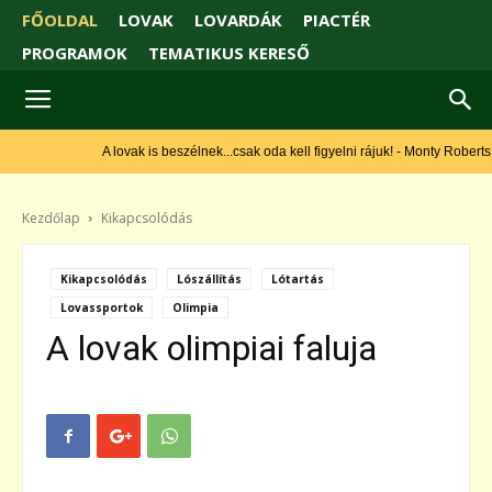
FŐOLDAL
LOVAK
LOVARDÁK
PIACTÉR
PROGRAMOK
TEMATIKUS KERESŐ
A lovak is beszélnek...csak oda kell figyelni rájuk! - Monty Roberts
Kezdőlap
Kikapcsolódás
Kikapcsolódás
Lószállítás
Lótartás
Lovassportok
Olimpia
A lovak olimpiai faluja