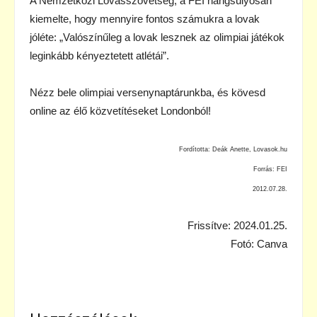
A Nemzetközi Lovasszövetség, a FEI hangsúlyosan
kiemelte, hogy mennyire fontos számukra a lovak
jóléte: „Valószínűleg a lovak lesznek az olimpiai játékok
leginkább kényeztetett atlétái”.
Nézz bele olimpiai versenynaptárunkba, és kövesd
online az élő közvetítéseket Londonból!
Fordította: Deák Anette, Lovasok.hu
Forrás: FEI
2012.07.28.
Frissítve: 2024.01.25.
Fotó: Canva