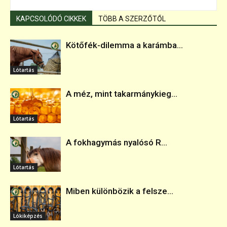
KAPCSOLÓDÓ CIKKEK
TÖBB A SZERZŐTŐL
Kötőfék-dilemma a karámba...
Lótartás
A méz, mint takarmánykieg...
Lótartás
A fokhagymás nyalósó R...
Lótartás
Miben különbözik a felsze...
Lókiképzés