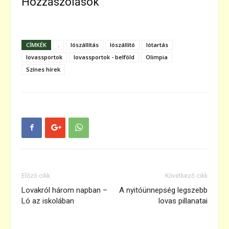
Hozzászólások
CÍMKÉK
.
lószállítás
lószállító
lótartás
lovassportok
lovassportok - belföld
Olimpia
Színes hírek
Előző cikk
Következő cikk
Lovakról három napban –
A nyitóünnepség legszebb
Ló az iskolában
lovas pillanatai