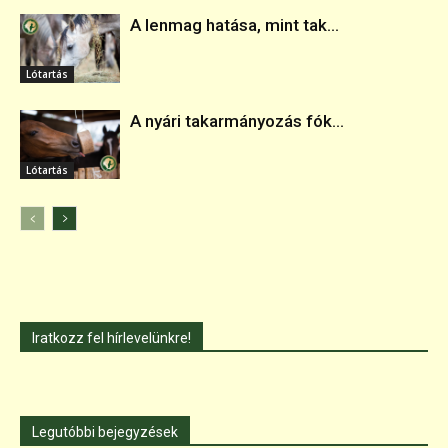
A lenmag hatása, mint tak...
Lótartás
A nyári takarmányozás fók...
Lótartás
Iratkozz fel hírlevelünkre!
Legutóbbi bejegyzések