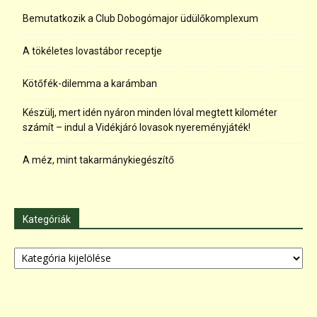
Bemutatkozik a Club Dobogómajor üdülőkomplexum
A tökéletes lovastábor receptje
Kötőfék-dilemma a karámban
Készülj, mert idén nyáron minden lóval megtett kilométer
számít – indul a Vidékjáró lovasok nyereményjáték!
A méz, mint takarmánykiegészítő
Kategóriák
Kategóriák