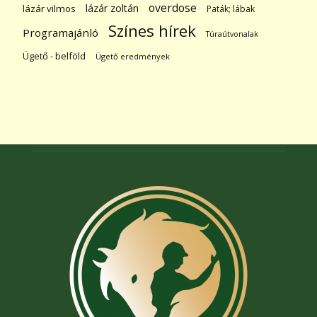
overdose
lázár zoltán
lázár vilmos
Paták; lábak
Színes hírek
Programajánló
Túraútvonalak
Ügető - belföld
Ügető eredmények