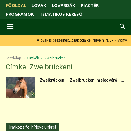
FŐOLDAL
LOVAK
LOVARDÁK
PIACTÉR
PROGRAMOK
TEMATIKUS KERESŐ
A lovak is beszélnek...csak oda kell figyelni rájuk! - Monty
Roberts
Kezdőlap
Címkék
Zweibrückeni
Címke: Zweibrückeni
Zweibrückeni – Zweibrückeni melegvérű –...
Iratkozz fel hírlevelünkre!