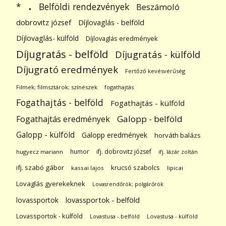
.
Belföldi rendezvények
*
Beszámoló
dobrovitz józsef
Díjlovaglás - belföld
Díjlovaglás- külföld
Díjlovaglás eredmények
Díjugratás - belföld
Díjugratás - külföld
Díjugrató eredmények
Fertőző kevésvérűség
Filmek; filmsztárok; színészek
fogathajtás
Fogathajtás - belföld
Fogathajtás - külföld
Galopp - belföld
Fogathajtás eredmények
Galopp - külföld
Galopp eredmények
horváth balázs
humor
ifj. dobrovitz józsef
hugyecz mariann
ifj. lázár zoltán
ifj. szabó gábor
krucsó szabolcs
kassai lajos
lipicai
Lovaglás gyerekeknek
Lovasrendőrök; polgárőrök
lovassportok
lovassportok - belföld
Lovassportok - külföld
Lovastusa - belföld
Lovastusa - külföld