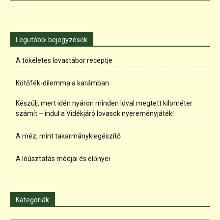
Legutóbbi bejegyzések
A tökéletes lovastábor receptje
Kötőfék-dilemma a karámban
Készülj, mert idén nyáron minden lóval megtett kilométer
számít – indul a Vidékjáró lovasok nyereményjáték!
A méz, mint takarmánykiegészítő
A lóúsztatás módjai és előnyei
Kategóriák
Kategóriák