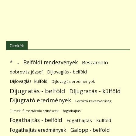
Címkék
.
Belföldi rendezvények
*
Beszámoló
dobrovitz józsef
Díjlovaglás - belföld
Díjlovaglás- külföld
Díjlovaglás eredmények
Díjugratás - belföld
Díjugratás - külföld
Díjugrató eredmények
Fertőző kevésvérűség
Filmek; filmsztárok; színészek
fogathajtás
Fogathajtás - belföld
Fogathajtás - külföld
Galopp - belföld
Fogathajtás eredmények