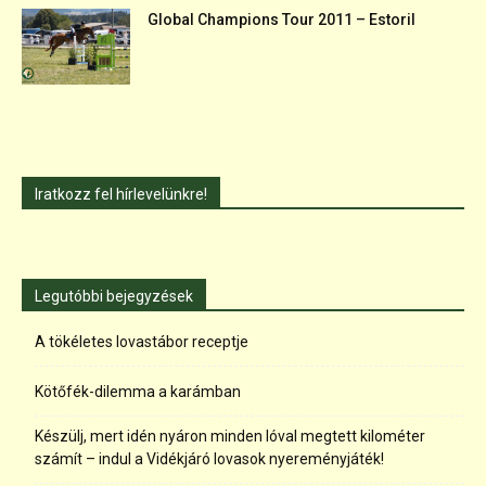
Global Champions Tour 2011 – Estoril
Iratkozz fel hírlevelünkre!
Legutóbbi bejegyzések
A tökéletes lovastábor receptje
Kötőfék-dilemma a karámban
Készülj, mert idén nyáron minden lóval megtett kilométer
számít – indul a Vidékjáró lovasok nyereményjáték!