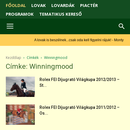
FŐOLDAL
LOVAK
LOVARDÁK
PIACTÉR
PROGRAMOK
TEMATIKUS KERESŐ
A lovak is beszélnek...csak oda kell figyelni rájuk! - Monty Roberts
Kezdőlap
Címkék
Winningmood
Címke: Winningmood
Rolex FEI Díjugrató Világkupa 2012/2013 –
St...
Rolex FEI Díjugrató Világkupa 2011/2012 –
Os...