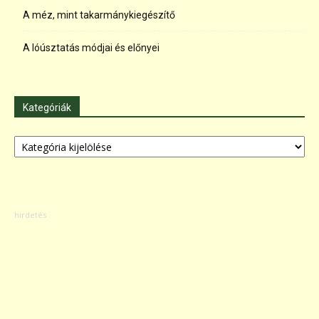
A méz, mint takarmánykiegészítő
A lóúsztatás módjai és előnyei
Kategóriák
Kategóriák