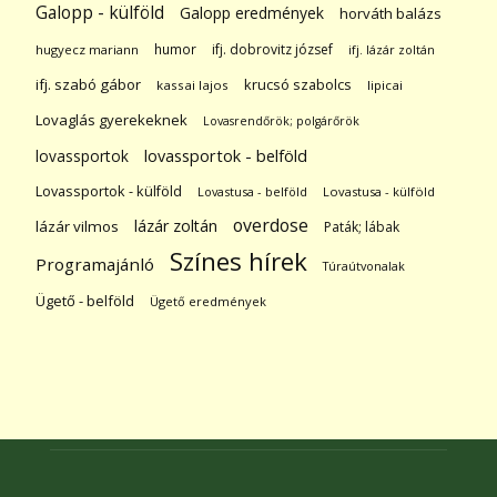
Galopp - külföld
Galopp eredmények
horváth balázs
humor
ifj. dobrovitz józsef
hugyecz mariann
ifj. lázár zoltán
ifj. szabó gábor
krucsó szabolcs
kassai lajos
lipicai
Lovaglás gyerekeknek
Lovasrendőrök; polgárőrök
lovassportok
lovassportok - belföld
Lovassportok - külföld
Lovastusa - belföld
Lovastusa - külföld
overdose
lázár zoltán
lázár vilmos
Paták; lábak
Színes hírek
Programajánló
Túraútvonalak
Ügető - belföld
Ügető eredmények