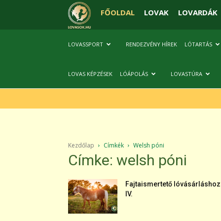
FŐOLDAL
LOVAK
LOVARDÁK
LOVASSPORT
RENDEZVÉNY HÍREK
LÓTARTÁS
LOVAS KÉPZÉSEK
LÓÁPOLÁS
LOVASTÚRA
Kezdőlap
Címkék
Welsh póni
Címke: welsh póni
Fajtaismertető lóvásárláshoz
IV.