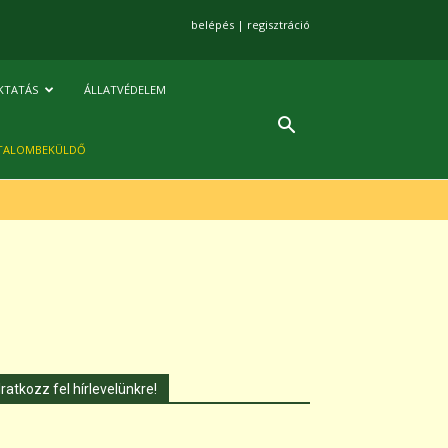
belépés
|
regisztráció
KTATÁS
ÁLLATVÉDELEM
TALOMBEKÜLDŐ
Iratkozz fel hírlevelünkre!