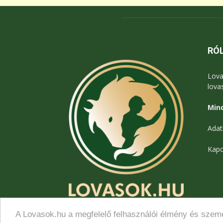
RÓ
Lova
lova
Mind
Adat
Kapc
A Lovasok.hu a megfelelő felhasználói élmény és szemé
© Lovasok.hu