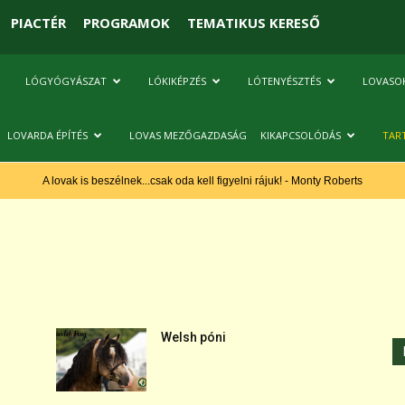
PIACTÉR
PROGRAMOK
TEMATIKUS KERESŐ
LÓGYÓGYÁSZAT
LÓKIKÉPZÉS
LÓTENYÉSZTÉS
LOVASO
LOVARDA ÉPÍTÉS
LOVAS MEZŐGAZDASÁG
KIKAPCSOLÓDÁS
TAR
A lovak is beszélnek...csak oda kell figyelni rájuk! - Monty Roberts
Welsh póni