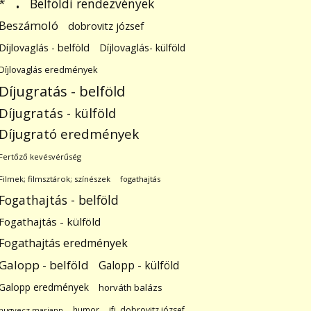
.
Belföldi rendezvények
*
Beszámoló
dobrovitz józsef
Díjlovaglás - belföld
Díjlovaglás- külföld
Díjlovaglás eredmények
Díjugratás - belföld
Díjugratás - külföld
Díjugrató eredmények
Fertőző kevésvérűség
Filmek; filmsztárok; színészek
fogathajtás
Fogathajtás - belföld
Fogathajtás - külföld
Fogathajtás eredmények
Galopp - belföld
Galopp - külföld
Galopp eredmények
horváth balázs
humor
ifj. dobrovitz józsef
hugyecz mariann