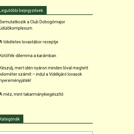
Legutóbbi bejegyzések
Bemutatkozik a Club Dobogómajor
üdülőkomplexum
A tökéletes lovastábor receptje
Kötőfék-dilemma a karámban
Készülj, mert idén nyáron minden lóval megtett
kilométer számít – indul a Vidékjáró lovasok
nyereményjáték!
A méz, mint takarmánykiegészítő
Kategóriák
tegóriák