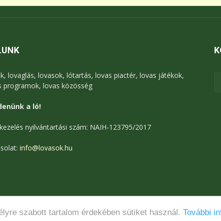
LUNK
K
k, lovaglás, lovasok, lótartás, lovas piactér, lovas játékok,
s programok, lovas közösség
enünk a ló!
kezelés nyilvántartási szám: NAIH-123795/2017
solat:
info@lovasok.hu
lyre szabott tartalom érdekében sütiket használ.
További in
Médiaajánlat
Adatkezelési tájékoztató