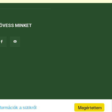
ÖVESS MINKET
Megértettem
formációk a sütikről
Jogi nyilatkozat
Karrier
Kapcsolat