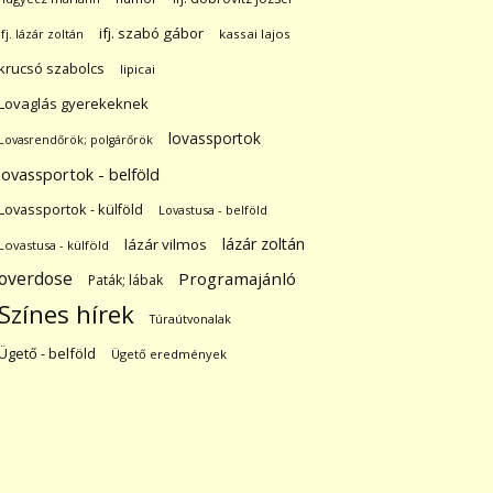
ifj. szabó gábor
ifj. lázár zoltán
kassai lajos
krucsó szabolcs
lipicai
Lovaglás gyerekeknek
lovassportok
Lovasrendőrök; polgárőrök
lovassportok - belföld
Lovassportok - külföld
Lovastusa - belföld
lázár zoltán
lázár vilmos
Lovastusa - külföld
overdose
Programajánló
Paták; lábak
Színes hírek
Túraútvonalak
Ügető - belföld
Ügető eredmények