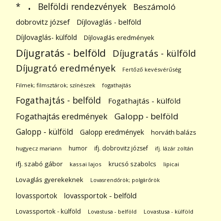
.
Belföldi rendezvények
*
Beszámoló
dobrovitz józsef
Díjlovaglás - belföld
Díjlovaglás- külföld
Díjlovaglás eredmények
Díjugratás - belföld
Díjugratás - külföld
Díjugrató eredmények
Fertőző kevésvérűség
Filmek; filmsztárok; színészek
fogathajtás
Fogathajtás - belföld
Fogathajtás - külföld
Galopp - belföld
Fogathajtás eredmények
Galopp - külföld
Galopp eredmények
horváth balázs
humor
ifj. dobrovitz józsef
hugyecz mariann
ifj. lázár zoltán
ifj. szabó gábor
krucsó szabolcs
kassai lajos
lipicai
Lovaglás gyerekeknek
Lovasrendőrök; polgárőrök
lovassportok
lovassportok - belföld
Lovassportok - külföld
Lovastusa - belföld
Lovastusa - külföld