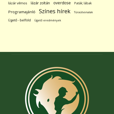
overdose
lázár zoltán
lázár vilmos
Paták; lábak
Színes hírek
Programajánló
Túraútvonalak
Ügető - belföld
Ügető eredmények