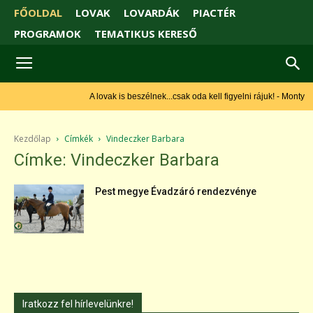
FŐOLDAL
LOVAK
LOVARDÁK
PIACTÉR
PROGRAMOK
TEMATIKUS KERESŐ
A lovak is beszélnek...csak oda kell figyelni rájuk! - Monty
Roberts
Kezdőlap
Címkék
Vindeczker Barbara
Címke: Vindeczker Barbara
Pest megye Évadzáró rendezvénye
Iratkozz fel hírlevelünkre!