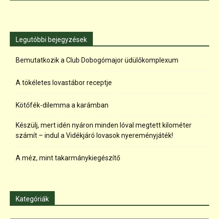
Legutóbbi bejegyzések
Bemutatkozik a Club Dobogómajor üdülőkomplexum
A tökéletes lovastábor receptje
Kötőfék-dilemma a karámban
Készülj, mert idén nyáron minden lóval megtett kilométer
számít – indul a Vidékjáró lovasok nyereményjáték!
A méz, mint takarmánykiegészítő
Kategóriák
Kategóriák