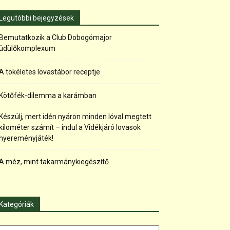
Legutóbbi bejegyzések
Bemutatkozik a Club Dobogómajor
üdülőkomplexum
A tökéletes lovastábor receptje
Kötőfék-dilemma a karámban
Készülj, mert idén nyáron minden lóval megtett
kilométer számít – indul a Vidékjáró lovasok
nyereményjáték!
A méz, mint takarmánykiegészítő
Kategóriák
tegóriák