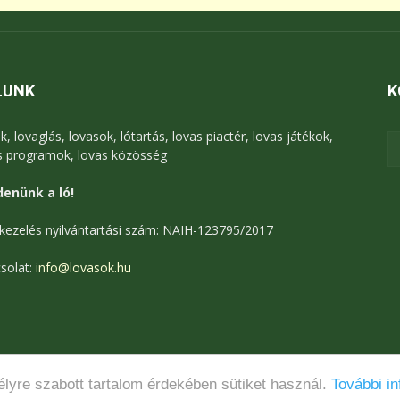
LUNK
K
k, lovaglás, lovasok, lótartás, lovas piactér, lovas játékok,
s programok, lovas közösség
enünk a ló!
kezelés nyilvántartási szám: NAIH-123795/2017
solat:
info@lovasok.hu
lyre szabott tartalom érdekében sütiket használ.
További in
Médiaajánlat
Adatkezelési tájékoztató