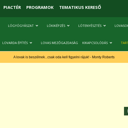
PIACTÉR
PROGRAMOK
TEMATIKUS KERESŐ
LÓGYÓGYÁSZAT
LÓKIKÉPZÉS
LÓTENYÉSZTÉS
LOVASO
LOVARDA ÉPÍTÉS
LOVAS MEZŐGAZDASÁG
KIKAPCSOLÓDÁS
TAR
A lovak is beszélnek...csak oda kell figyelni rájuk! - Monty Roberts