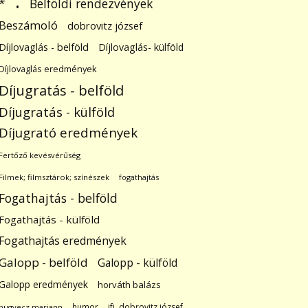
.
Belföldi rendezvények
*
Beszámoló
dobrovitz józsef
Díjlovaglás - belföld
Díjlovaglás- külföld
Díjlovaglás eredmények
Díjugratás - belföld
Díjugratás - külföld
Díjugrató eredmények
Fertőző kevésvérűség
Filmek; filmsztárok; színészek
fogathajtás
Fogathajtás - belföld
Fogathajtás - külföld
Fogathajtás eredmények
Galopp - belföld
Galopp - külföld
Galopp eredmények
horváth balázs
humor
ifj. dobrovitz józsef
hugyecz mariann