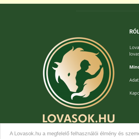
RÓ
Lova
lova
Mind
Adat
Kapc
A Lovasok.hu a megfelelő felhasználói élmény és szemé
© Lovasok.hu