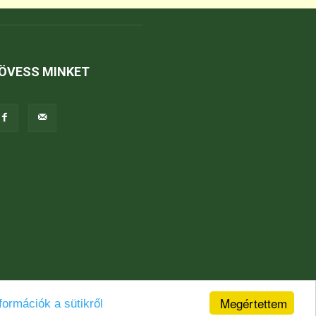
ÖVESS MINKET
Megértettem
formációk a sütikről
Jogi nyilatkozat
Karrier
Kapcsolat