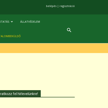
belépés
|
regisztráció
KTATÁS
ÁLLATVÉDELEM
TALOMBEKÜLDŐ
Iratkozz fel hírlevelünkre!