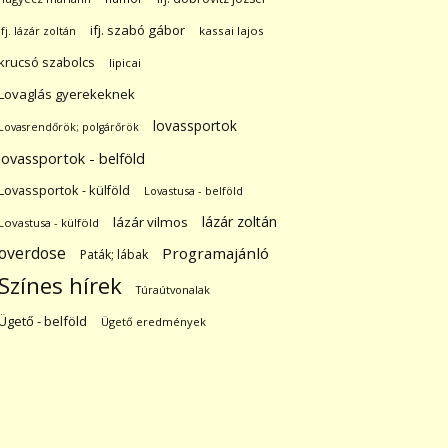
ifj. szabó gábor
ifj. lázár zoltán
kassai lajos
krucsó szabolcs
lipicai
Lovaglás gyerekeknek
lovassportok
Lovasrendőrök; polgárőrök
lovassportok - belföld
Lovassportok - külföld
Lovastusa - belföld
lázár zoltán
lázár vilmos
Lovastusa - külföld
overdose
Programajánló
Paták; lábak
Színes hírek
Túraútvonalak
Ügető - belföld
Ügető eredmények