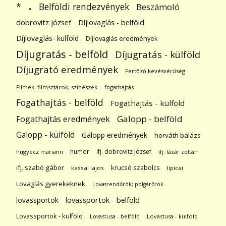
.
Belföldi rendezvények
*
Beszámoló
dobrovitz józsef
Díjlovaglás - belföld
Díjlovaglás- külföld
Díjlovaglás eredmények
Díjugratás - belföld
Díjugratás - külföld
Díjugrató eredmények
Fertőző kevésvérűség
Filmek; filmsztárok; színészek
fogathajtás
Fogathajtás - belföld
Fogathajtás - külföld
Galopp - belföld
Fogathajtás eredmények
Galopp - külföld
Galopp eredmények
horváth balázs
humor
ifj. dobrovitz józsef
hugyecz mariann
ifj. lázár zoltán
ifj. szabó gábor
krucsó szabolcs
kassai lajos
lipicai
Lovaglás gyerekeknek
Lovasrendőrök; polgárőrök
lovassportok
lovassportok - belföld
Lovassportok - külföld
Lovastusa - belföld
Lovastusa - külföld