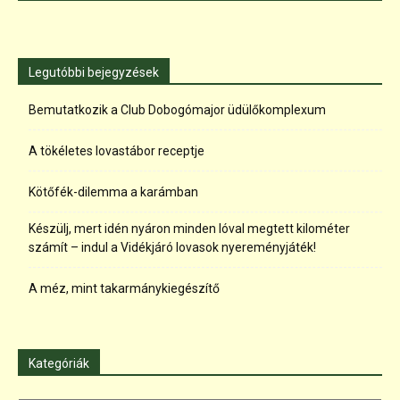
Legutóbbi bejegyzések
Bemutatkozik a Club Dobogómajor üdülőkomplexum
A tökéletes lovastábor receptje
Kötőfék-dilemma a karámban
Készülj, mert idén nyáron minden lóval megtett kilométer
számít – indul a Vidékjáró lovasok nyereményjáték!
A méz, mint takarmánykiegészítő
Kategóriák
Kategóriák