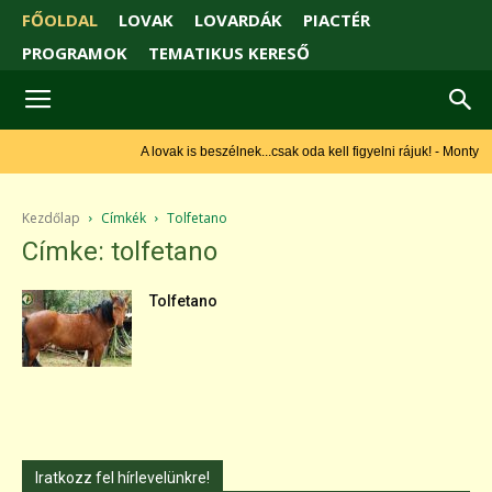
FŐOLDAL
LOVAK
LOVARDÁK
PIACTÉR
PROGRAMOK
TEMATIKUS KERESŐ
A lovak is beszélnek...csak oda kell figyelni rájuk! - Monty
Roberts
Kezdőlap
Címkék
Tolfetano
Címke: tolfetano
Tolfetano
Iratkozz fel hírlevelünkre!