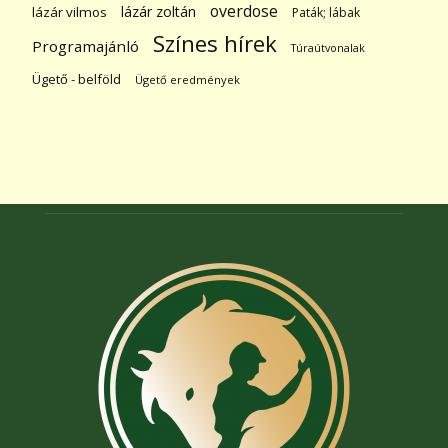
overdose
lázár zoltán
lázár vilmos
Paták; lábak
Színes hírek
Programajánló
Túraútvonalak
Ügető - belföld
Ügető eredmények