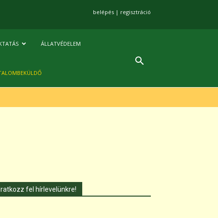
belépés
|
regisztráció
KTATÁS
ÁLLATVÉDELEM
TALOMBEKÜLDŐ
Iratkozz fel hírlevelünkre!