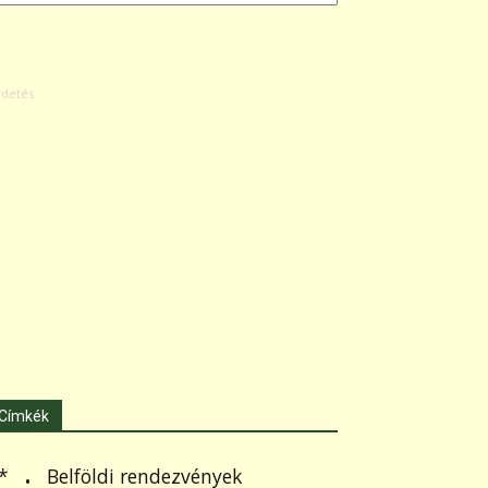
Címkék
.
Belföldi rendezvények
*