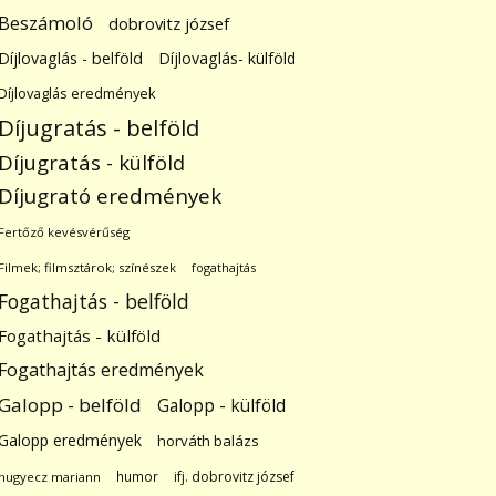
Beszámoló
dobrovitz józsef
Díjlovaglás - belföld
Díjlovaglás- külföld
Díjlovaglás eredmények
Díjugratás - belföld
Díjugratás - külföld
Díjugrató eredmények
Fertőző kevésvérűség
Filmek; filmsztárok; színészek
fogathajtás
Fogathajtás - belföld
Fogathajtás - külföld
Fogathajtás eredmények
Galopp - belföld
Galopp - külföld
Galopp eredmények
horváth balázs
humor
ifj. dobrovitz józsef
hugyecz mariann