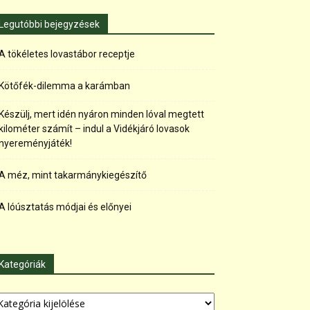
Legutóbbi bejegyzések
A tökéletes lovastábor receptje
Kötőfék-dilemma a karámban
Készülj, mert idén nyáron minden lóval megtett
kilométer számít – indul a Vidékjáró lovasok
nyereményjáték!
A méz, mint takarmánykiegészítő
A lóúsztatás módjai és előnyei
Kategóriák
tegóriák