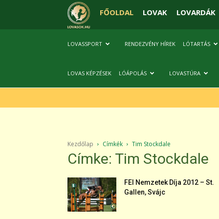
FŐOLDAL
LOVAK
LOVARDÁK
LOVASSPORT
RENDEZVÉNY HÍREK
LÓTARTÁS
LOVAS KÉPZÉSEK
LÓÁPOLÁS
LOVASTÚRA
Kezdőlap
Címkék
Tim Stockdale
Címke: Tim Stockdale
FEI Nemzetek Díja 2012 – St.
Gallen, Svájc