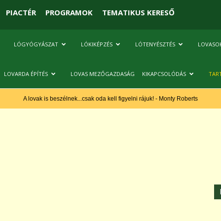
PIACTÉR
PROGRAMOK
TEMATIKUS KERESŐ
LÓGYÓGYÁSZAT
LÓKIKÉPZÉS
LÓTENYÉSZTÉS
LOVASO
LOVARDA ÉPÍTÉS
LOVAS MEZŐGAZDASÁG
KIKAPCSOLÓDÁS
TAR
A lovak is beszélnek...csak oda kell figyelni rájuk! - Monty Roberts