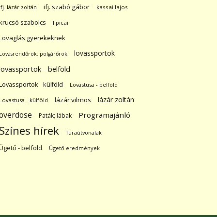
ifj. szabó gábor
ifj. lázár zoltán
kassai lajos
krucsó szabolcs
lipicai
Lovaglás gyerekeknek
lovassportok
Lovasrendőrök; polgárőrök
lovassportok - belföld
Lovassportok - külföld
Lovastusa - belföld
lázár zoltán
lázár vilmos
Lovastusa - külföld
overdose
Programajánló
Paták; lábak
Színes hírek
Túraútvonalak
Ügető - belföld
Ügető eredmények