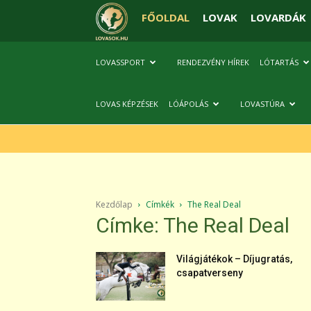
FŐOLDAL
LOVAK
LOVARDÁK
LOVASSPORT
RENDEZVÉNY HÍREK
LÓTARTÁS
LOVAS KÉPZÉSEK
LÓÁPOLÁS
LOVASTÚRA
Kezdőlap
Címkék
The Real Deal
Címke: The Real Deal
Világjátékok – Díjugratás,
csapatverseny