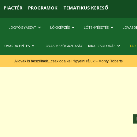
PIACTÉR
PROGRAMOK
TEMATIKUS KERESŐ
LÓGYÓGYÁSZAT
LÓKIKÉPZÉS
LÓTENYÉSZTÉS
LOVASO
LOVARDA ÉPÍTÉS
LOVAS MEZŐGAZDASÁG
KIKAPCSOLÓDÁS
TAR
A lovak is beszélnek...csak oda kell figyelni rájuk! - Monty Roberts