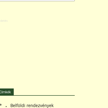
Címkék
.
Belföldi rendezvények
*