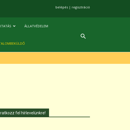
belépés
|
regisztráció
KTATÁS
ÁLLATVÉDELEM
TALOMBEKÜLDŐ
Iratkozz fel hírlevelünkre!