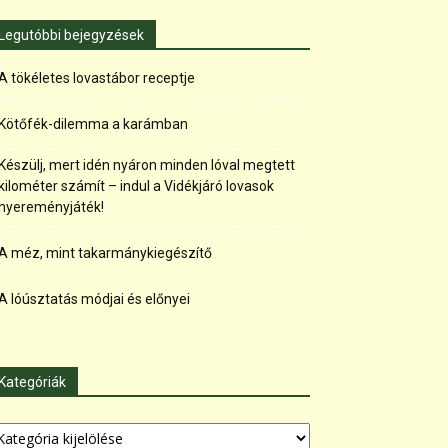
Legutóbbi bejegyzések
A tökéletes lovastábor receptje
Kötőfék-dilemma a karámban
Készülj, mert idén nyáron minden lóval megtett
kilométer számít – indul a Vidékjáró lovasok
nyereményjáték!
A méz, mint takarmánykiegészítő
A lóúsztatás módjai és előnyei
Kategóriák
tegóriák