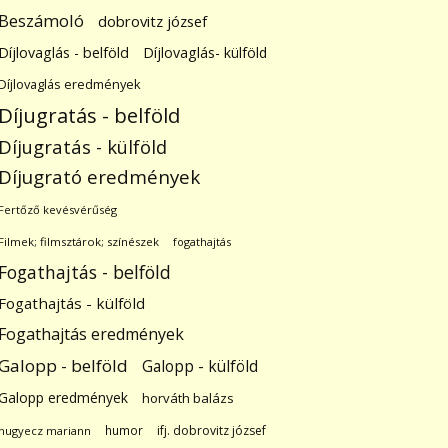
Beszámoló
dobrovitz józsef
Díjlovaglás - belföld
Díjlovaglás- külföld
Díjlovaglás eredmények
Díjugratás - belföld
Díjugratás - külföld
Díjugrató eredmények
Fertőző kevésvérűség
Filmek; filmsztárok; színészek
fogathajtás
Fogathajtás - belföld
Fogathajtás - külföld
Fogathajtás eredmények
Galopp - belföld
Galopp - külföld
Galopp eredmények
horváth balázs
humor
ifj. dobrovitz józsef
hugyecz mariann