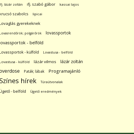
ifj. szabó gábor
ifj. lázár zoltán
kassai lajos
krucsó szabolcs
lipicai
Lovaglás gyerekeknek
lovassportok
Lovasrendőrök; polgárőrök
lovassportok - belföld
Lovassportok - külföld
Lovastusa - belföld
lázár zoltán
lázár vilmos
Lovastusa - külföld
overdose
Programajánló
Paták; lábak
Színes hírek
Túraútvonalak
Ügető - belföld
Ügető eredmények