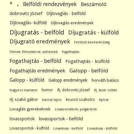
.
Belföldi rendezvények
*
Beszámoló
dobrovitz józsef
Díjlovaglás - belföld
Díjlovaglás- külföld
Díjlovaglás eredmények
Díjugratás - belföld
Díjugratás - külföld
Díjugrató eredmények
Fertőző kevésvérűség
Filmek; filmsztárok; színészek
fogathajtás
Fogathajtás - belföld
Fogathajtás - külföld
Galopp - belföld
Fogathajtás eredmények
Galopp - külföld
Galopp eredmények
horváth balázs
humor
ifj. dobrovitz józsef
hugyecz mariann
ifj. lázár zoltán
ifj. szabó gábor
krucsó szabolcs
kassai lajos
lipicai
Lovaglás gyerekeknek
Lovasrendőrök; polgárőrök
lovassportok
lovassportok - belföld
Lovassportok - külföld
Lovastusa - belföld
Lovastusa - külföld