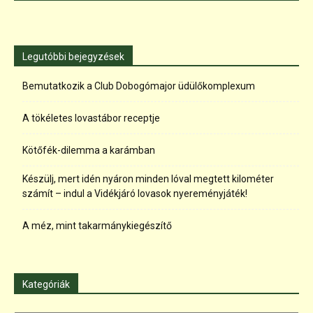
Legutóbbi bejegyzések
Bemutatkozik a Club Dobogómajor üdülőkomplexum
A tökéletes lovastábor receptje
Kötőfék-dilemma a karámban
Készülj, mert idén nyáron minden lóval megtett kilométer
számít – indul a Vidékjáró lovasok nyereményjáték!
A méz, mint takarmánykiegészítő
Kategóriák
Kategóriák