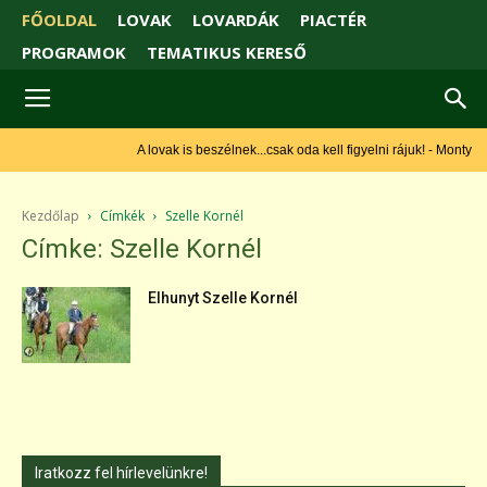
FŐOLDAL
LOVAK
LOVARDÁK
PIACTÉR
PROGRAMOK
TEMATIKUS KERESŐ
A lovak is beszélnek...csak oda kell figyelni rájuk! - Monty
Roberts
Kezdőlap
Címkék
Szelle Kornél
Címke: Szelle Kornél
Elhunyt Szelle Kornél
Iratkozz fel hírlevelünkre!