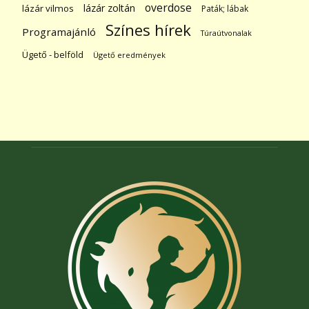
overdose
lázár zoltán
lázár vilmos
Paták; lábak
Színes hírek
Programajánló
Túraútvonalak
Ügető - belföld
Ügető eredmények