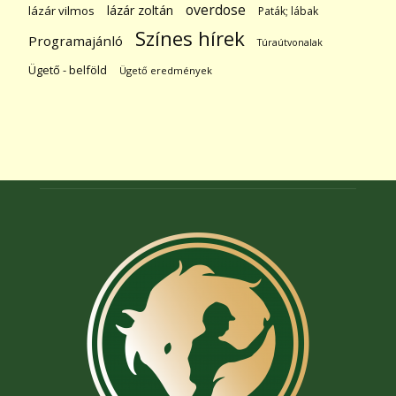
overdose
lázár zoltán
lázár vilmos
Paták; lábak
Színes hírek
Programajánló
Túraútvonalak
Ügető - belföld
Ügető eredmények