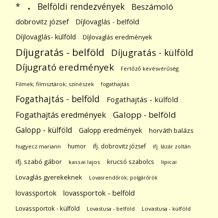
.
Belföldi rendezvények
*
Beszámoló
dobrovitz józsef
Díjlovaglás - belföld
Díjlovaglás- külföld
Díjlovaglás eredmények
Díjugratás - belföld
Díjugratás - külföld
Díjugrató eredmények
Fertőző kevésvérűség
Filmek; filmsztárok; színészek
fogathajtás
Fogathajtás - belföld
Fogathajtás - külföld
Galopp - belföld
Fogathajtás eredmények
Galopp - külföld
Galopp eredmények
horváth balázs
humor
ifj. dobrovitz józsef
hugyecz mariann
ifj. lázár zoltán
ifj. szabó gábor
krucsó szabolcs
kassai lajos
lipicai
Lovaglás gyerekeknek
Lovasrendőrök; polgárőrök
lovassportok
lovassportok - belföld
Lovassportok - külföld
Lovastusa - belföld
Lovastusa - külföld