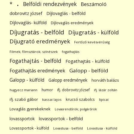
.
Belföldi rendezvények
*
Beszámoló
dobrovitz józsef
Díjlovaglás - belföld
Díjlovaglás- külföld
Díjlovaglás eredmények
Díjugratás - belföld
Díjugratás - külföld
Díjugrató eredmények
Fertőző kevésvérűség
Filmek; filmsztárok; színészek
fogathajtás
Fogathajtás - belföld
Fogathajtás - külföld
Galopp - belföld
Fogathajtás eredmények
Galopp - külföld
Galopp eredmények
horváth balázs
humor
ifj. dobrovitz józsef
hugyecz mariann
ifj. lázár zoltán
ifj. szabó gábor
krucsó szabolcs
kassai lajos
lipicai
Lovaglás gyerekeknek
Lovasrendőrök; polgárőrök
lovassportok
lovassportok - belföld
Lovassportok - külföld
Lovastusa - belföld
Lovastusa - külföld