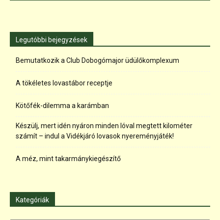
Legutóbbi bejegyzések
Bemutatkozik a Club Dobogómajor üdülőkomplexum
A tökéletes lovastábor receptje
Kötőfék-dilemma a karámban
Készülj, mert idén nyáron minden lóval megtett kilométer
számít – indul a Vidékjáró lovasok nyereményjáték!
A méz, mint takarmánykiegészítő
Kategóriák
Kategóriák