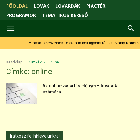
FŐOLDAL
LOVAK
LOVARDÁK
PIACTÉR
PROGRAMOK
TEMATIKUS KERESŐ
A lovak is beszélnek...csak oda kell figyelni rájuk! - Monty Roberts
Kezdőlap
Címkék
Online
Címke: online
Az online vásárlás előnyei – lovasok
számára...
Iratkozz fel hírlevelünkre!