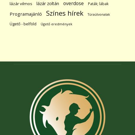
overdose
lázár zoltán
lázár vilmos
Paták; lábak
Színes hírek
Programajánló
Túraútvonalak
Ügető - belföld
Ügető eredmények