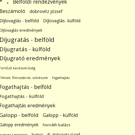
.
Belföldi rendezvények
*
Beszámoló
dobrovitz józsef
Díjlovaglás - belföld
Díjlovaglás- külföld
Díjlovaglás eredmények
Díjugratás - belföld
Díjugratás - külföld
Díjugrató eredmények
Fertőző kevésvérűség
Filmek; filmsztárok; színészek
fogathajtás
Fogathajtás - belföld
Fogathajtás - külföld
Fogathajtás eredmények
Galopp - belföld
Galopp - külföld
Galopp eredmények
horváth balázs
humor
ifj. dobrovitz józsef
hugyecz mariann