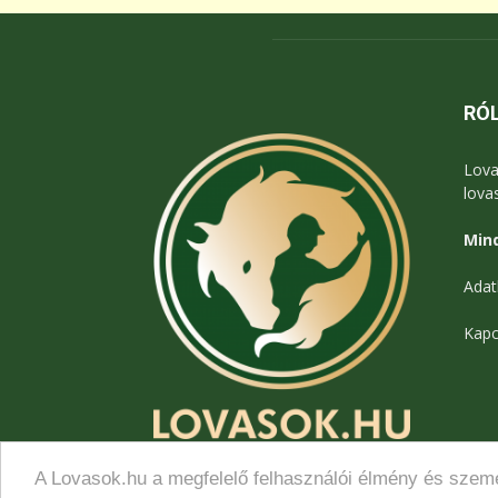
RÓ
Lova
lova
Mind
Adat
Kapc
A Lovasok.hu a megfelelő felhasználói élmény és szemé
© Lovasok.hu