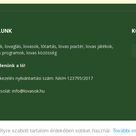
LUNK
K
k, lovaglás, lovasok, lótartás, lovas piactér, lovas játékok,
s programok, lovas közösség
enünk a ló!
kezelés nyilvántartási szám: NAIH-123795/2017
solat:
info@lovasok.hu
lyre szabott tartalom érdekében sütiket használ.
További in
Médiaajánlat
Adatkezelési tájékoztató