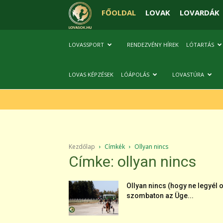
FŐOLDAL
LOVAK
LOVARDÁK
LOVASSPORT
RENDEZVÉNY HÍREK
LÓTARTÁS
LOVAS KÉPZÉSEK
LÓÁPOLÁS
LOVASTÚRA
Kezdőlap
Címkék
Ollyan nincs
Címke: ollyan nincs
Ollyan nincs (hogy ne legyél o
szombaton az Üge...