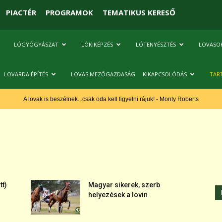
PIACTÉR
PROGRAMOK
TEMATIKUS KERESŐ
LÓGYÓGYÁSZAT
LÓKIKÉPZÉS
LÓTENYÉSZTÉS
LOVASO
LOVARDA ÉPÍTÉS
LOVAS MEZŐGAZDASÁG
KIKAPCSOLÓDÁS
TAR
A lovak is beszélnek...csak oda kell figyelni rájuk! - Monty Roberts
tt)
Magyar sikerek, szerb
helyezések a lovin