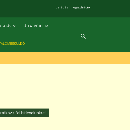
belépés
|
regisztráció
KTATÁS
ÁLLATVÉDELEM
TALOMBEKÜLDŐ
Iratkozz fel hírlevelünkre!