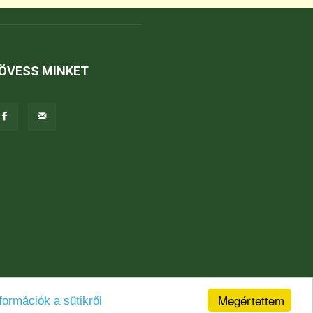
ÖVESS MINKET
Megértettem
formációk a sütikről
Jogi nyilatkozat
Karrier
Kapcsolat