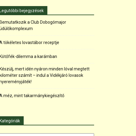
Legutóbbi bejegyzések
Bemutatkozik a Club Dobogómajor
üdülőkomplexum
A tökéletes lovastábor receptje
Kötőfék-dilemma a karámban
Készülj, mert idén nyáron minden lóval megtett
kilométer számít – indul a Vidékjáró lovasok
nyereményjáték!
A méz, mint takarmánykiegészítő
Kategóriák
tegóriák