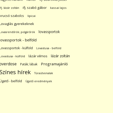
ifj. szabó gábor
ifj. lázár zoltán
kassai lajos
krucsó szabolcs
lipicai
Lovaglás gyerekeknek
lovassportok
Lovasrendőrök; polgárőrök
lovassportok - belföld
Lovassportok - külföld
Lovastusa - belföld
lázár zoltán
lázár vilmos
Lovastusa - külföld
overdose
Programajánló
Paták; lábak
Színes hírek
Túraútvonalak
Ügető - belföld
Ügető eredmények