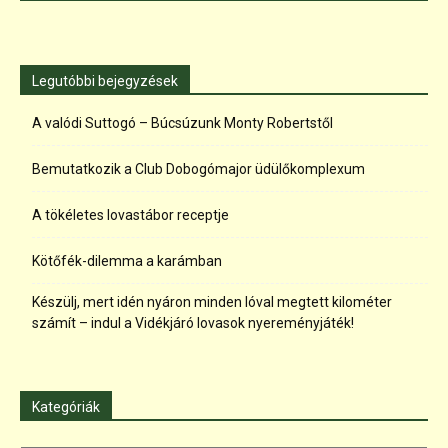
Legutóbbi bejegyzések
A valódi Suttogó – Búcsúzunk Monty Robertstől
Bemutatkozik a Club Dobogómajor üdülőkomplexum
A tökéletes lovastábor receptje
Kötőfék-dilemma a karámban
Készülj, mert idén nyáron minden lóval megtett kilométer
számít – indul a Vidékjáró lovasok nyereményjáték!
Kategóriák
Kategóriák