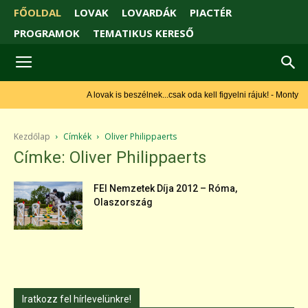
FŐOLDAL
LOVAK
LOVARDÁK
PIACTÉR
PROGRAMOK
TEMATIKUS KERESŐ
A lovak is beszélnek...csak oda kell figyelni rájuk! - Monty
Roberts
Kezdőlap
Címkék
Oliver Philippaerts
Címke: Oliver Philippaerts
FEI Nemzetek Díja 2012 – Róma,
Olaszország
Iratkozz fel hírlevelünkre!