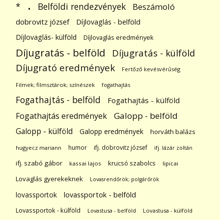
.
Belföldi rendezvények
*
Beszámoló
dobrovitz józsef
Díjlovaglás - belföld
Díjlovaglás- külföld
Díjlovaglás eredmények
Díjugratás - belföld
Díjugratás - külföld
Díjugrató eredmények
Fertőző kevésvérűség
Filmek; filmsztárok; színészek
fogathajtás
Fogathajtás - belföld
Fogathajtás - külföld
Galopp - belföld
Fogathajtás eredmények
Galopp - külföld
Galopp eredmények
horváth balázs
humor
ifj. dobrovitz józsef
hugyecz mariann
ifj. lázár zoltán
ifj. szabó gábor
krucsó szabolcs
kassai lajos
lipicai
Lovaglás gyerekeknek
Lovasrendőrök; polgárőrök
lovassportok
lovassportok - belföld
Lovassportok - külföld
Lovastusa - belföld
Lovastusa - külföld