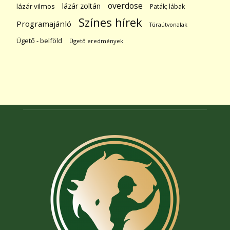
overdose
lázár zoltán
lázár vilmos
Paták; lábak
Színes hírek
Programajánló
Túraútvonalak
Ügető - belföld
Ügető eredmények