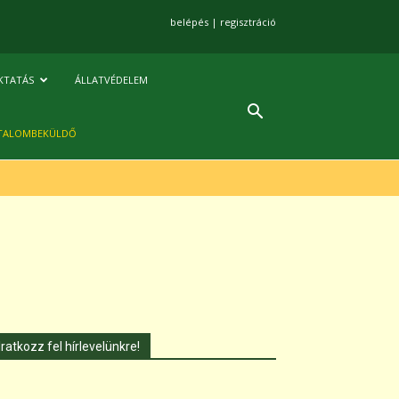
belépés
|
regisztráció
KTATÁS
ÁLLATVÉDELEM
TALOMBEKÜLDŐ
Iratkozz fel hírlevelünkre!