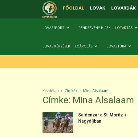
FŐOLDAL
LOVAK
LOVARDÁK
LOVASSPORT
RENDEZVÉNY HÍREK
LÓTARTÁS
LOVAS KÉPZÉSEK
LÓÁPOLÁS
LOVASTÚRA
Kezdőlap
Címkék
Mina Alsalaam
Címke: Mina Alsalaam
Saldenzar a St. Moritz-i
Nagydíjban