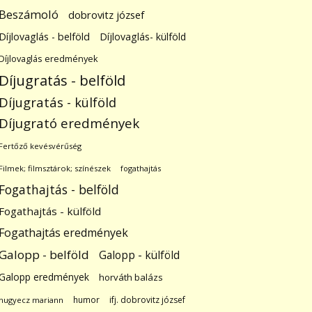
Beszámoló
dobrovitz józsef
Díjlovaglás - belföld
Díjlovaglás- külföld
Díjlovaglás eredmények
Díjugratás - belföld
Díjugratás - külföld
Díjugrató eredmények
Fertőző kevésvérűség
Filmek; filmsztárok; színészek
fogathajtás
Fogathajtás - belföld
Fogathajtás - külföld
Fogathajtás eredmények
Galopp - belföld
Galopp - külföld
Galopp eredmények
horváth balázs
humor
ifj. dobrovitz józsef
hugyecz mariann