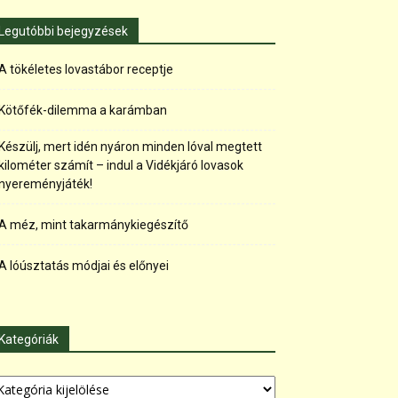
Legutóbbi bejegyzések
A tökéletes lovastábor receptje
Kötőfék-dilemma a karámban
Készülj, mert idén nyáron minden lóval megtett
kilométer számít – indul a Vidékjáró lovasok
nyereményjáték!
A méz, mint takarmánykiegészítő
A lóúsztatás módjai és előnyei
Kategóriák
tegóriák