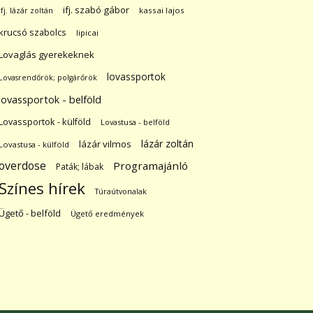
ifj. szabó gábor
ifj. lázár zoltán
kassai lajos
krucsó szabolcs
lipicai
Lovaglás gyerekeknek
lovassportok
Lovasrendőrök; polgárőrök
lovassportok - belföld
Lovassportok - külföld
Lovastusa - belföld
lázár zoltán
lázár vilmos
Lovastusa - külföld
overdose
Programajánló
Paták; lábak
Színes hírek
Túraútvonalak
Ügető - belföld
Ügető eredmények