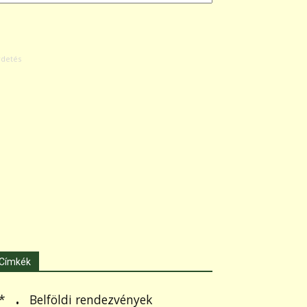
Címkék
.
Belföldi rendezvények
*