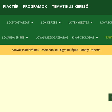
PIACTÉR
PROGRAMOK
TEMATIKUS KERESŐ
LÓGYÓGYÁSZAT
LÓKIKÉPZÉS
LÓTENYÉSZTÉS
LOVASO
LOVARDA ÉPÍTÉS
LOVAS MEZŐGAZDASÁG
KIKAPCSOLÓDÁS
TAR
A lovak is beszélnek...csak oda kell figyelni rájuk! - Monty Roberts