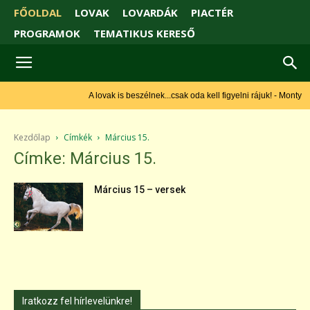
FŐOLDAL
LOVAK
LOVARDÁK
PIACTÉR
PROGRAMOK
TEMATIKUS KERESŐ
A lovak is beszélnek...csak oda kell figyelni rájuk! - Monty
Roberts
Kezdőlap
Címkék
Március 15.
Címke: Március 15.
Március 15 – versek
Iratkozz fel hírlevelünkre!