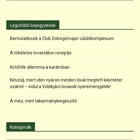
Legutóbbi bejegyzések
Bemutatkozik a Club Dobogómajor üdülőkomplexum
A tökéletes lovastábor receptje
Kötőfék-dilemma a karámban
Készülj, mert idén nyáron minden lóval megtett kilométer
számít – indul a Vidékjáró lovasok nyereményjáték!
A méz, mint takarmánykiegészítő
Kategóriák
Kategóriák