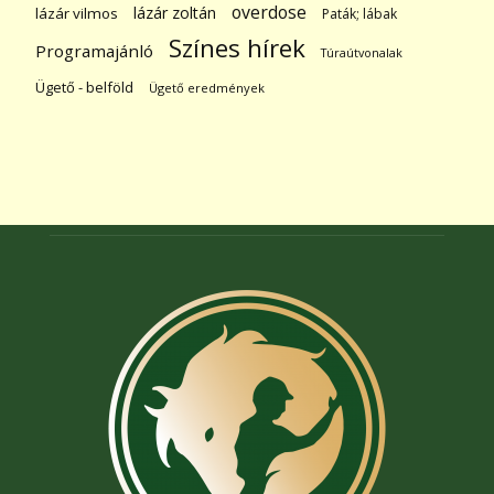
overdose
lázár zoltán
lázár vilmos
Paták; lábak
Színes hírek
Programajánló
Túraútvonalak
Ügető - belföld
Ügető eredmények