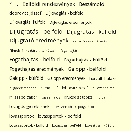
.
Belföldi rendezvények
*
Beszámoló
dobrovitz józsef
Díjlovaglás - belföld
Díjlovaglás- külföld
Díjlovaglás eredmények
Díjugratás - belföld
Díjugratás - külföld
Díjugrató eredmények
Fertőző kevésvérűség
Filmek; filmsztárok; színészek
fogathajtás
Fogathajtás - belföld
Fogathajtás - külföld
Galopp - belföld
Fogathajtás eredmények
Galopp - külföld
Galopp eredmények
horváth balázs
humor
ifj. dobrovitz józsef
hugyecz mariann
ifj. lázár zoltán
ifj. szabó gábor
krucsó szabolcs
kassai lajos
lipicai
Lovaglás gyerekeknek
Lovasrendőrök; polgárőrök
lovassportok
lovassportok - belföld
Lovassportok - külföld
Lovastusa - belföld
Lovastusa - külföld