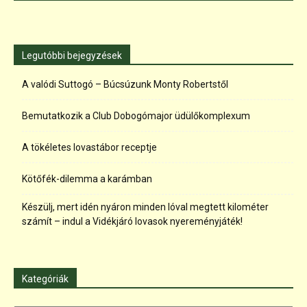
Legutóbbi bejegyzések
A valódi Suttogó – Búcsúzunk Monty Robertstől
Bemutatkozik a Club Dobogómajor üdülőkomplexum
A tökéletes lovastábor receptje
Kötőfék-dilemma a karámban
Készülj, mert idén nyáron minden lóval megtett kilométer
számít – indul a Vidékjáró lovasok nyereményjáték!
Kategóriák
Kategóriák