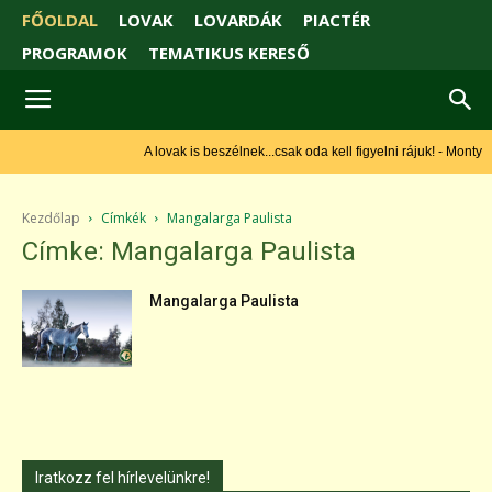
FŐOLDAL
LOVAK
LOVARDÁK
PIACTÉR
PROGRAMOK
TEMATIKUS KERESŐ
A lovak is beszélnek...csak oda kell figyelni rájuk! - Monty
Roberts
Kezdőlap
Címkék
Mangalarga Paulista
Címke: Mangalarga Paulista
Mangalarga Paulista
Iratkozz fel hírlevelünkre!