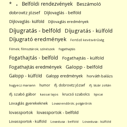
.
Belföldi rendezvények
*
Beszámoló
dobrovitz józsef
Díjlovaglás - belföld
Díjlovaglás- külföld
Díjlovaglás eredmények
Díjugratás - belföld
Díjugratás - külföld
Díjugrató eredmények
Fertőző kevésvérűség
Filmek; filmsztárok; színészek
fogathajtás
Fogathajtás - belföld
Fogathajtás - külföld
Galopp - belföld
Fogathajtás eredmények
Galopp - külföld
Galopp eredmények
horváth balázs
humor
ifj. dobrovitz józsef
hugyecz mariann
ifj. lázár zoltán
ifj. szabó gábor
krucsó szabolcs
kassai lajos
lipicai
Lovaglás gyerekeknek
Lovasrendőrök; polgárőrök
lovassportok
lovassportok - belföld
Lovassportok - külföld
Lovastusa - belföld
Lovastusa - külföld