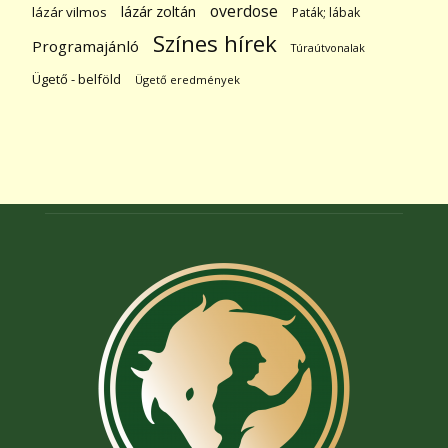
overdose
lázár zoltán
lázár vilmos
Paták; lábak
Színes hírek
Programajánló
Túraútvonalak
Ügető - belföld
Ügető eredmények