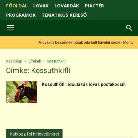
FŐOLDAL
LOVAK
LOVARDÁK
PIACTÉR
PROGRAMOK
TEMATIKUS KERESŐ
A lovak is beszélnek...csak oda kell figyelni rájuk! - Monty
Roberts
Kezdőlap
Címkék
Kossuthkifli
Címke: Kossuthkifli
Kossuthkifli: időutazás lovas postakocsin
Iratkozz fel hírlevelünkre!