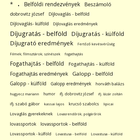
.
Belföldi rendezvények
*
Beszámoló
dobrovitz józsef
Díjlovaglás - belföld
Díjlovaglás- külföld
Díjlovaglás eredmények
Díjugratás - belföld
Díjugratás - külföld
Díjugrató eredmények
Fertőző kevésvérűség
Filmek; filmsztárok; színészek
fogathajtás
Fogathajtás - belföld
Fogathajtás - külföld
Galopp - belföld
Fogathajtás eredmények
Galopp - külföld
Galopp eredmények
horváth balázs
humor
ifj. dobrovitz józsef
hugyecz mariann
ifj. lázár zoltán
ifj. szabó gábor
krucsó szabolcs
kassai lajos
lipicai
Lovaglás gyerekeknek
Lovasrendőrök; polgárőrök
lovassportok
lovassportok - belföld
Lovassportok - külföld
Lovastusa - belföld
Lovastusa - külföld