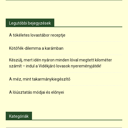
Legutóbbi bejegyzések
A tökéletes lovastábor receptje
Kötőfék-dilemma a karámban
Készülj, mert idén nyáron minden lóval megtett kilométer
számít – indul a Vidékjáró lovasok nyereményjáték!
A méz, mint takarmánykiegészítő
A lóúsztatás módjai és előnyei
Kategóriák
Kategóriák