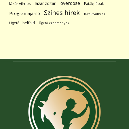
overdose
lázár zoltán
lázár vilmos
Paták; lábak
Színes hírek
Programajánló
Túraútvonalak
Ügető - belföld
Ügető eredmények