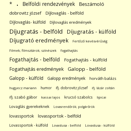
.
Belföldi rendezvények
*
Beszámoló
dobrovitz józsef
Díjlovaglás - belföld
Díjlovaglás- külföld
Díjlovaglás eredmények
Díjugratás - belföld
Díjugratás - külföld
Díjugrató eredmények
Fertőző kevésvérűség
Filmek; filmsztárok; színészek
fogathajtás
Fogathajtás - belföld
Fogathajtás - külföld
Galopp - belföld
Fogathajtás eredmények
Galopp - külföld
Galopp eredmények
horváth balázs
humor
ifj. dobrovitz józsef
hugyecz mariann
ifj. lázár zoltán
ifj. szabó gábor
krucsó szabolcs
kassai lajos
lipicai
Lovaglás gyerekeknek
Lovasrendőrök; polgárőrök
lovassportok
lovassportok - belföld
Lovassportok - külföld
Lovastusa - belföld
Lovastusa - külföld