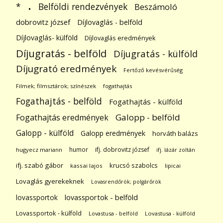
.
Belföldi rendezvények
*
Beszámoló
dobrovitz józsef
Díjlovaglás - belföld
Díjlovaglás- külföld
Díjlovaglás eredmények
Díjugratás - belföld
Díjugratás - külföld
Díjugrató eredmények
Fertőző kevésvérűség
Filmek; filmsztárok; színészek
fogathajtás
Fogathajtás - belföld
Fogathajtás - külföld
Galopp - belföld
Fogathajtás eredmények
Galopp - külföld
Galopp eredmények
horváth balázs
humor
ifj. dobrovitz józsef
hugyecz mariann
ifj. lázár zoltán
ifj. szabó gábor
krucsó szabolcs
kassai lajos
lipicai
Lovaglás gyerekeknek
Lovasrendőrök; polgárőrök
lovassportok
lovassportok - belföld
Lovassportok - külföld
Lovastusa - belföld
Lovastusa - külföld