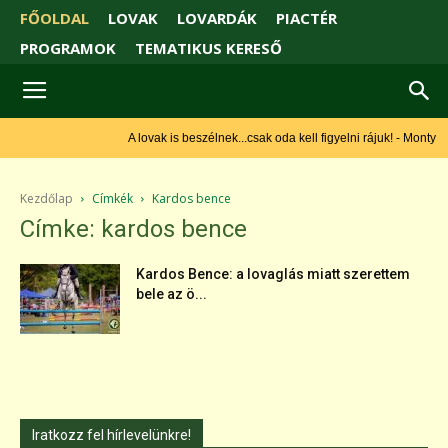
FŐOLDAL
LOVAK
LOVARDÁK
PIACTÉR
PROGRAMOK
TEMATIKUS KERESŐ
A lovak is beszélnek...csak oda kell figyelni rájuk! - Monty
Roberts
Kezdőlap
Címkék
Kardos bence
Címke: kardos bence
Kardos Bence: a lovaglás miatt szerettem
bele az ö...
Iratkozz fel hírlevelünkre!