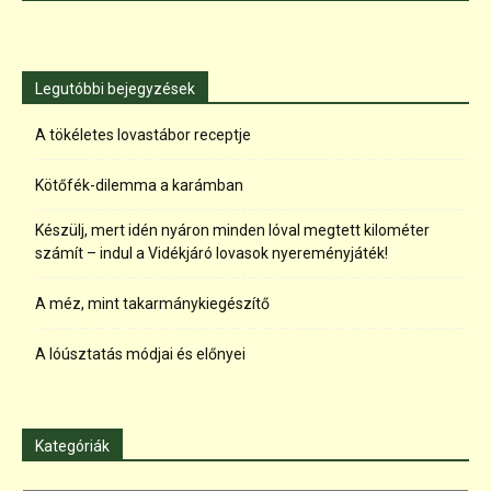
Legutóbbi bejegyzések
A tökéletes lovastábor receptje
Kötőfék-dilemma a karámban
Készülj, mert idén nyáron minden lóval megtett kilométer
számít – indul a Vidékjáró lovasok nyereményjáték!
A méz, mint takarmánykiegészítő
A lóúsztatás módjai és előnyei
Kategóriák
Kategóriák