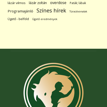
overdose
lázár zoltán
lázár vilmos
Paták; lábak
Színes hírek
Programajánló
Túraútvonalak
Ügető - belföld
Ügető eredmények