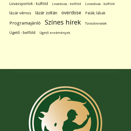
Lovassportok - külföld
Lovastusa - belföld
Lovastusa - külföld
overdose
lázár zoltán
lázár vilmos
Paták; lábak
Színes hírek
Programajánló
Túraútvonalak
Ügető - belföld
Ügető eredmények