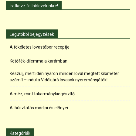
Iratkozz fel hírlevelünkre!
Legutóbbi bejegyzések
A tökéletes lovastábor receptje
Kötőfék-dilemma a karámban
Készülj, mert idén nyáron minden lóval megtett kilométer
számít – indul a Vidékjáró lovasok nyereményjáték!
A méz, mint takarmánykiegészítő
A lóúsztatás módjai és előnyei
Kategóriák