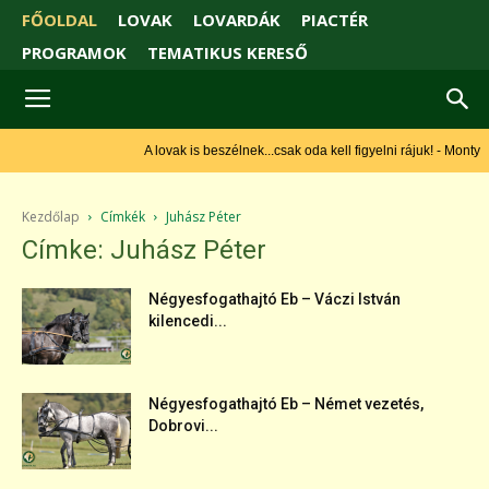
FŐOLDAL
LOVAK
LOVARDÁK
PIACTÉR
PROGRAMOK
TEMATIKUS KERESŐ
A lovak is beszélnek...csak oda kell figyelni rájuk! - Monty
Roberts
Kezdőlap
Címkék
Juhász Péter
Címke: Juhász Péter
Négyesfogathajtó Eb – Váczi István
kilencedi...
Négyesfogathajtó Eb – Német vezetés,
Dobrovi...