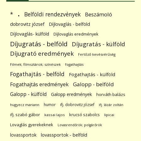
.
Belföldi rendezvények
*
Beszámoló
dobrovitz józsef
Díjlovaglás - belföld
Díjlovaglás- külföld
Díjlovaglás eredmények
Díjugratás - belföld
Díjugratás - külföld
Díjugrató eredmények
Fertőző kevésvérűség
Filmek; filmsztárok; színészek
fogathajtás
Fogathajtás - belföld
Fogathajtás - külföld
Galopp - belföld
Fogathajtás eredmények
Galopp - külföld
Galopp eredmények
horváth balázs
humor
ifj. dobrovitz józsef
hugyecz mariann
ifj. lázár zoltán
ifj. szabó gábor
krucsó szabolcs
kassai lajos
lipicai
Lovaglás gyerekeknek
Lovasrendőrök; polgárőrök
lovassportok
lovassportok - belföld