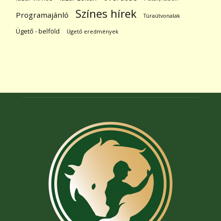
Színes hírek
Programajánló
Túraútvonalak
Ügető - belföld
Ügető eredmények