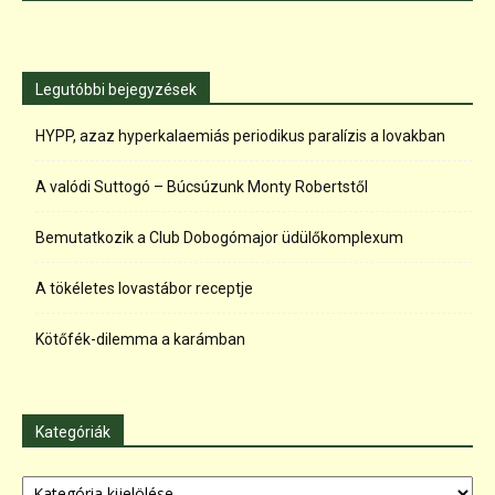
Legutóbbi bejegyzések
HYPP, azaz hyperkalaemiás periodikus paralízis a lovakban
A valódi Suttogó – Búcsúzunk Monty Robertstől
Bemutatkozik a Club Dobogómajor üdülőkomplexum
A tökéletes lovastábor receptje
Kötőfék-dilemma a karámban
Kategóriák
Kategóriák