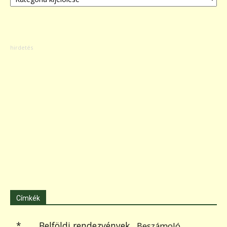
Címkék
.
Belföldi rendezvények
*
Beszámoló