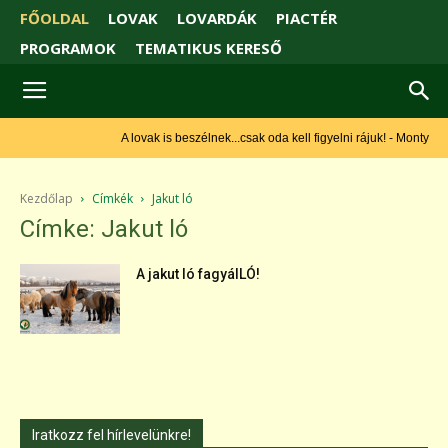
FŐOLDAL
LOVAK
LOVARDÁK
PIACTÉR
PROGRAMOK
TEMATIKUS KERESŐ
A lovak is beszélnek...csak oda kell figyelni rájuk! - Monty Roberts
Kezdőlap
Címkék
Jakut ló
Címke: Jakut ló
A jakut ló fagyálLÓ!
Iratkozz fel hírlevelünkre!