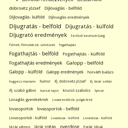
dobrovitz józsef
Díjlovaglás - belföld
Díjlovaglás- külföld
Díjlovaglás eredmények
Díjugratás - belföld
Díjugratás - külföld
Díjugrató eredmények
Fertőző kevésvérűség
Filmek; filmsztárok; színészek
fogathajtás
Fogathajtás - belföld
Fogathajtás - külföld
Galopp - belföld
Fogathajtás eredmények
Galopp - külföld
Galopp eredmények
horváth balázs
humor
ifj. dobrovitz józsef
hugyecz mariann
ifj. lázár zoltán
ifj. szabó gábor
krucsó szabolcs
kassai lajos
lipicai
Lovaglás gyerekeknek
Lovasrendőrök; polgárőrök
lovassportok
lovassportok - belföld
Lovassportok - külföld
Lovastusa - belföld
Lovastusa - külföld
overdose
lázár zoltán
lázár vilmos
Paták; lábak