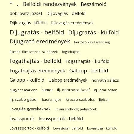
.
Belföldi rendezvények
*
Beszámoló
dobrovitz józsef
Díjlovaglás - belföld
Díjlovaglás- külföld
Díjlovaglás eredmények
Díjugratás - belföld
Díjugratás - külföld
Díjugrató eredmények
Fertőző kevésvérűség
Filmek; filmsztárok; színészek
fogathajtás
Fogathajtás - belföld
Fogathajtás - külföld
Galopp - belföld
Fogathajtás eredmények
Galopp - külföld
Galopp eredmények
horváth balázs
humor
ifj. dobrovitz józsef
hugyecz mariann
ifj. lázár zoltán
ifj. szabó gábor
krucsó szabolcs
kassai lajos
lipicai
Lovaglás gyerekeknek
Lovasrendőrök; polgárőrök
lovassportok
lovassportok - belföld
Lovassportok - külföld
Lovastusa - belföld
Lovastusa - külföld