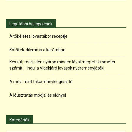
Legutóbbi bejegyzések
A tökéletes lovastábor receptje
Kötőfék-dilemma a karámban
Készülj, mert idén nyáron minden lóval megtett kilométer
számít – indul a Vidékjáró lovasok nyereményjáték!
A méz, mint takarmánykiegészítő
A lóúsztatás módjai és előnyei
Kategóriák
Kategóriák