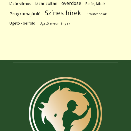
overdose
lázár zoltán
lázár vilmos
Paták; lábak
Színes hírek
Programajánló
Túraútvonalak
Ügető - belföld
Ügető eredmények