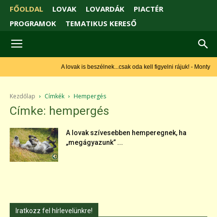
FŐOLDAL
LOVAK
LOVARDÁK
PIACTÉR
PROGRAMOK
TEMATIKUS KERESŐ
A lovak is beszélnek...csak oda kell figyelni rájuk! - Monty
Roberts
Kezdőlap
Címkék
Hempergés
Címke: hempergés
A lovak szívesebben hemperegnek, ha
„megágyazunk” ...
Iratkozz fel hírlevelünkre!