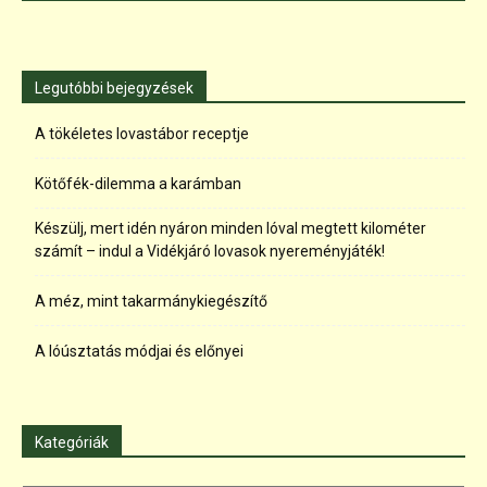
Legutóbbi bejegyzések
A tökéletes lovastábor receptje
Kötőfék-dilemma a karámban
Készülj, mert idén nyáron minden lóval megtett kilométer
számít – indul a Vidékjáró lovasok nyereményjáték!
A méz, mint takarmánykiegészítő
A lóúsztatás módjai és előnyei
Kategóriák
Kategóriák