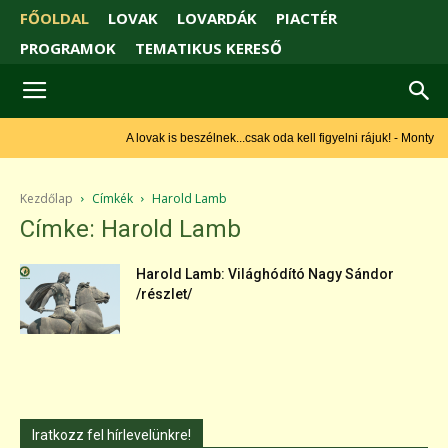
FŐOLDAL
LOVAK
LOVARDÁK
PIACTÉR
PROGRAMOK
TEMATIKUS KERESŐ
A lovak is beszélnek...csak oda kell figyelni rájuk! - Monty
Roberts
Kezdőlap
Címkék
Harold Lamb
Címke: Harold Lamb
Harold Lamb: Világhódító Nagy Sándor
/részlet/
Iratkozz fel hírlevelünkre!