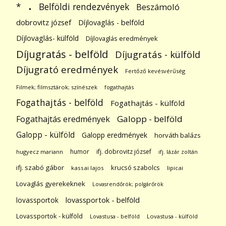
.
Belföldi rendezvények
*
Beszámoló
dobrovitz józsef
Díjlovaglás - belföld
Díjlovaglás- külföld
Díjlovaglás eredmények
Díjugratás - belföld
Díjugratás - külföld
Díjugrató eredmények
Fertőző kevésvérűség
Filmek; filmsztárok; színészek
fogathajtás
Fogathajtás - belföld
Fogathajtás - külföld
Galopp - belföld
Fogathajtás eredmények
Galopp - külföld
Galopp eredmények
horváth balázs
humor
ifj. dobrovitz józsef
hugyecz mariann
ifj. lázár zoltán
ifj. szabó gábor
krucsó szabolcs
kassai lajos
lipicai
Lovaglás gyerekeknek
Lovasrendőrök; polgárőrök
lovassportok
lovassportok - belföld
Lovassportok - külföld
Lovastusa - belföld
Lovastusa - külföld