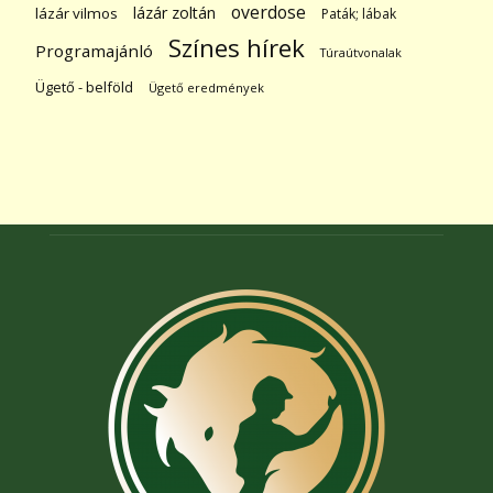
overdose
lázár zoltán
lázár vilmos
Paták; lábak
Színes hírek
Programajánló
Túraútvonalak
Ügető - belföld
Ügető eredmények