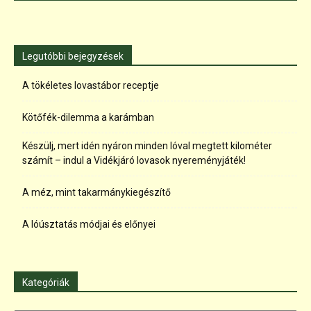
Legutóbbi bejegyzések
A tökéletes lovastábor receptje
Kötőfék-dilemma a karámban
Készülj, mert idén nyáron minden lóval megtett kilométer
számít – indul a Vidékjáró lovasok nyereményjáték!
A méz, mint takarmánykiegészítő
A lóúsztatás módjai és előnyei
Kategóriák
Kategóriák