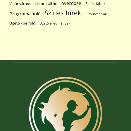
overdose
lázár zoltán
lázár vilmos
Paták; lábak
Színes hírek
Programajánló
Túraútvonalak
Ügető - belföld
Ügető eredmények