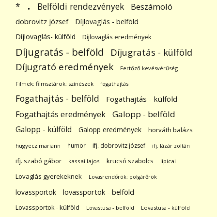
.
Belföldi rendezvények
*
Beszámoló
dobrovitz józsef
Díjlovaglás - belföld
Díjlovaglás- külföld
Díjlovaglás eredmények
Díjugratás - belföld
Díjugratás - külföld
Díjugrató eredmények
Fertőző kevésvérűség
Filmek; filmsztárok; színészek
fogathajtás
Fogathajtás - belföld
Fogathajtás - külföld
Galopp - belföld
Fogathajtás eredmények
Galopp - külföld
Galopp eredmények
horváth balázs
humor
ifj. dobrovitz józsef
hugyecz mariann
ifj. lázár zoltán
ifj. szabó gábor
krucsó szabolcs
kassai lajos
lipicai
Lovaglás gyerekeknek
Lovasrendőrök; polgárőrök
lovassportok
lovassportok - belföld
Lovassportok - külföld
Lovastusa - belföld
Lovastusa - külföld