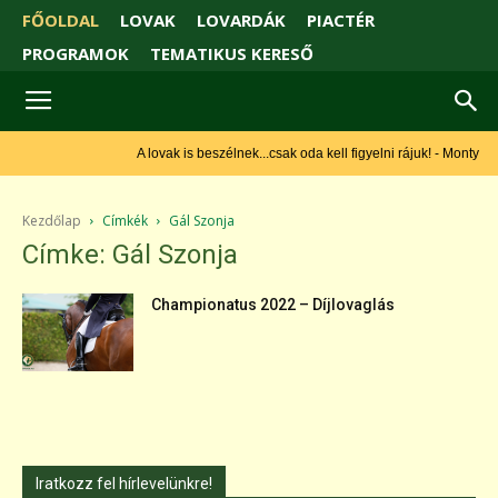
FŐOLDAL
LOVAK
LOVARDÁK
PIACTÉR
PROGRAMOK
TEMATIKUS KERESŐ
A lovak is beszélnek...csak oda kell figyelni rájuk! - Monty Roberts
Kezdőlap
Címkék
Gál Szonja
Címke: Gál Szonja
Championatus 2022 – Díjlovaglás
Iratkozz fel hírlevelünkre!