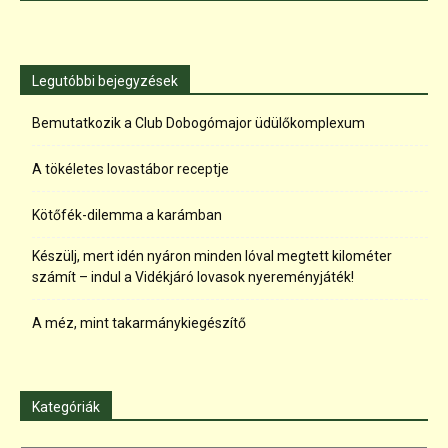
Legutóbbi bejegyzések
Bemutatkozik a Club Dobogómajor üdülőkomplexum
A tökéletes lovastábor receptje
Kötőfék-dilemma a karámban
Készülj, mert idén nyáron minden lóval megtett kilométer
számít – indul a Vidékjáró lovasok nyereményjáték!
A méz, mint takarmánykiegészítő
Kategóriák
Kategóriák