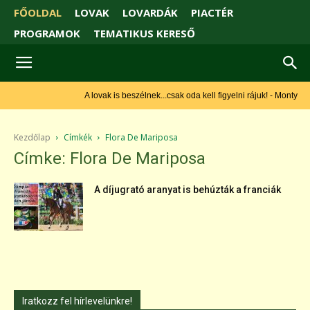
FŐOLDAL
LOVAK
LOVARDÁK
PIACTÉR
PROGRAMOK
TEMATIKUS KERESŐ
A lovak is beszélnek...csak oda kell figyelni rájuk! - Monty Roberts
Kezdőlap
Címkék
Flora De Mariposa
Címke: Flora De Mariposa
A díjugrató aranyat is behúzták a franciák
Iratkozz fel hírlevelünkre!