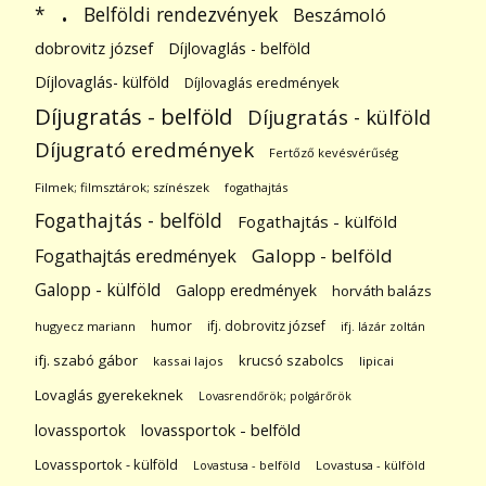
.
Belföldi rendezvények
*
Beszámoló
dobrovitz józsef
Díjlovaglás - belföld
Díjlovaglás- külföld
Díjlovaglás eredmények
Díjugratás - belföld
Díjugratás - külföld
Díjugrató eredmények
Fertőző kevésvérűség
Filmek; filmsztárok; színészek
fogathajtás
Fogathajtás - belföld
Fogathajtás - külföld
Galopp - belföld
Fogathajtás eredmények
Galopp - külföld
Galopp eredmények
horváth balázs
humor
ifj. dobrovitz józsef
hugyecz mariann
ifj. lázár zoltán
ifj. szabó gábor
krucsó szabolcs
kassai lajos
lipicai
Lovaglás gyerekeknek
Lovasrendőrök; polgárőrök
lovassportok
lovassportok - belföld
Lovassportok - külföld
Lovastusa - belföld
Lovastusa - külföld