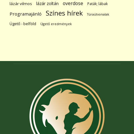
overdose
lázár zoltán
lázár vilmos
Paták; lábak
Színes hírek
Programajánló
Túraútvonalak
Ügető - belföld
Ügető eredmények