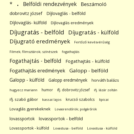
.
Belföldi rendezvények
*
Beszámoló
dobrovitz józsef
Díjlovaglás - belföld
Díjlovaglás- külföld
Díjlovaglás eredmények
Díjugratás - belföld
Díjugratás - külföld
Díjugrató eredmények
Fertőző kevésvérűség
Filmek; filmsztárok; színészek
fogathajtás
Fogathajtás - belföld
Fogathajtás - külföld
Galopp - belföld
Fogathajtás eredmények
Galopp - külföld
Galopp eredmények
horváth balázs
humor
ifj. dobrovitz józsef
hugyecz mariann
ifj. lázár zoltán
ifj. szabó gábor
krucsó szabolcs
kassai lajos
lipicai
Lovaglás gyerekeknek
Lovasrendőrök; polgárőrök
lovassportok
lovassportok - belföld
Lovassportok - külföld
Lovastusa - belföld
Lovastusa - külföld