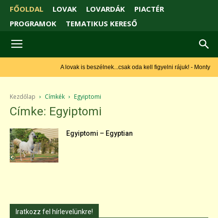
FŐOLDAL
LOVAK
LOVARDÁK
PIACTÉR
PROGRAMOK
TEMATIKUS KERESŐ
A lovak is beszélnek...csak oda kell figyelni rájuk! - Monty Roberts
Kezdőlap
Címkék
Egyiptomi
Címke: Egyiptomi
Egyiptomi – Egyptian
Iratkozz fel hírlevelünkre!