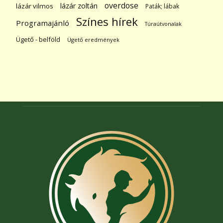
overdose
lázár zoltán
lázár vilmos
Paták; lábak
Színes hírek
Programajánló
Túraútvonalak
Ügető - belföld
Ügető eredmények