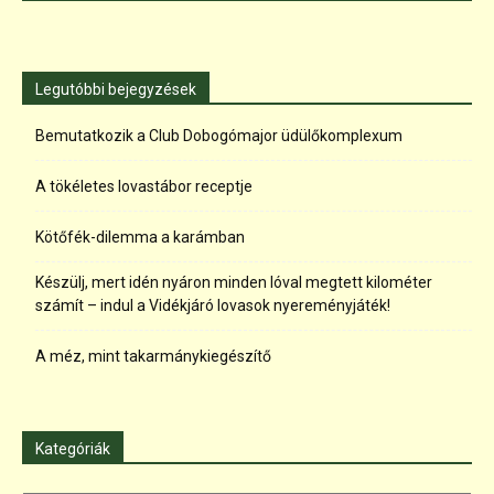
Legutóbbi bejegyzések
Bemutatkozik a Club Dobogómajor üdülőkomplexum
A tökéletes lovastábor receptje
Kötőfék-dilemma a karámban
Készülj, mert idén nyáron minden lóval megtett kilométer
számít – indul a Vidékjáró lovasok nyereményjáték!
A méz, mint takarmánykiegészítő
Kategóriák
Kategóriák