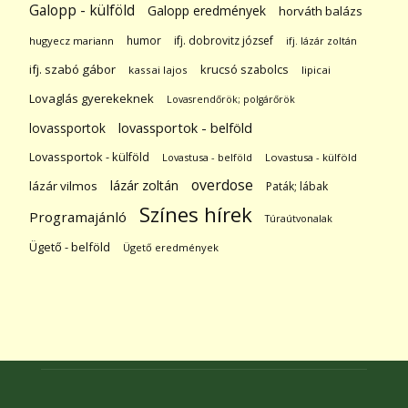
Galopp - külföld
Galopp eredmények
horváth balázs
humor
ifj. dobrovitz józsef
hugyecz mariann
ifj. lázár zoltán
ifj. szabó gábor
krucsó szabolcs
kassai lajos
lipicai
Lovaglás gyerekeknek
Lovasrendőrök; polgárőrök
lovassportok
lovassportok - belföld
Lovassportok - külföld
Lovastusa - belföld
Lovastusa - külföld
overdose
lázár zoltán
lázár vilmos
Paták; lábak
Színes hírek
Programajánló
Túraútvonalak
Ügető - belföld
Ügető eredmények