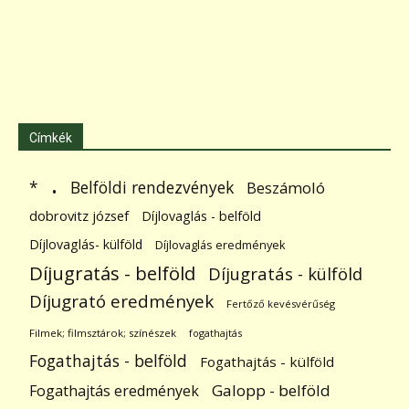
Címkék
.
Belföldi rendezvények
*
Beszámoló
dobrovitz józsef
Díjlovaglás - belföld
Díjlovaglás- külföld
Díjlovaglás eredmények
Díjugratás - belföld
Díjugratás - külföld
Díjugrató eredmények
Fertőző kevésvérűség
Filmek; filmsztárok; színészek
fogathajtás
Fogathajtás - belföld
Fogathajtás - külföld
Galopp - belföld
Fogathajtás eredmények