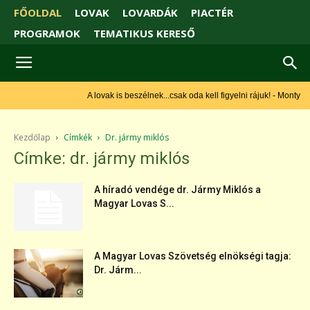
FŐOLDAL
LOVAK
LOVARDÁK
PIACTÉR
PROGRAMOK
TEMATIKUS KERESŐ
A lovak is beszélnek...csak oda kell figyelni rájuk! - Monty
Roberts
Kezdőlap
Címkék
Dr. jármy miklós
Címke: dr. jármy miklós
A híradó vendége dr. Jármy Miklós a
Magyar Lovas S...
A Magyar Lovas Szövetség elnökségi tagja:
Dr. Járm...