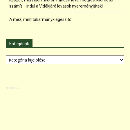
Készülj, mert idén nyáron minden lóval megtett kilométer
számít – indul a Vidékjáró lovasok nyereményjáték!
A méz, mint takarmánykiegészítő
Kategóriák
Kategóriák