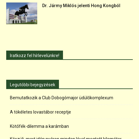
Dr. Jármy Miklós jelenti Hong Kongból
Iratkozz fel hírlevelünkre!
Legutóbbi bejegyzések
Bemutatkozik a Club Dobogómajor üdülőkomplexum
A tökéletes lovastábor receptje
Kötőfék-dilemma a karámban