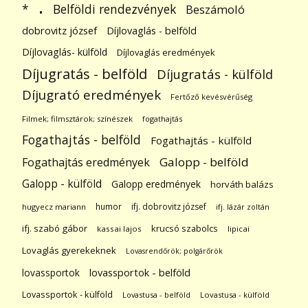
.
Belföldi rendezvények
*
Beszámoló
dobrovitz józsef
Díjlovaglás - belföld
Díjlovaglás- külföld
Díjlovaglás eredmények
Díjugratás - belföld
Díjugratás - külföld
Díjugrató eredmények
Fertőző kevésvérűség
Filmek; filmsztárok; színészek
fogathajtás
Fogathajtás - belföld
Fogathajtás - külföld
Galopp - belföld
Fogathajtás eredmények
Galopp - külföld
Galopp eredmények
horváth balázs
humor
ifj. dobrovitz józsef
hugyecz mariann
ifj. lázár zoltán
ifj. szabó gábor
krucsó szabolcs
kassai lajos
lipicai
Lovaglás gyerekeknek
Lovasrendőrök; polgárőrök
lovassportok
lovassportok - belföld
Lovassportok - külföld
Lovastusa - belföld
Lovastusa - külföld