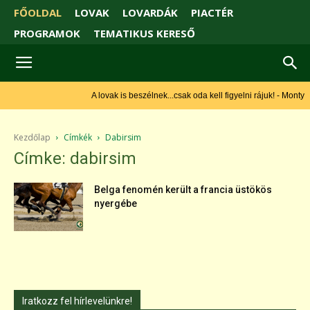
FŐOLDAL
LOVAK
LOVARDÁK
PIACTÉR
PROGRAMOK
TEMATIKUS KERESŐ
A lovak is beszélnek...csak oda kell figyelni rájuk! - Monty
Roberts
Kezdőlap
Címkék
Dabirsim
Címke: dabirsim
Belga fenomén került a francia üstökös
nyergébe
Iratkozz fel hírlevelünkre!