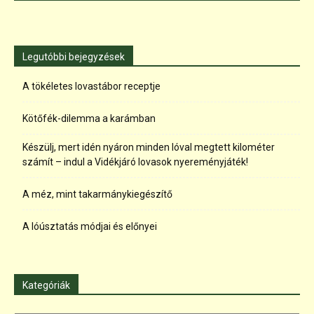
Legutóbbi bejegyzések
A tökéletes lovastábor receptje
Kötőfék-dilemma a karámban
Készülj, mert idén nyáron minden lóval megtett kilométer
számít – indul a Vidékjáró lovasok nyereményjáték!
A méz, mint takarmánykiegészítő
A lóúsztatás módjai és előnyei
Kategóriák
Kategóriák