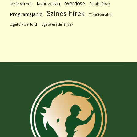
overdose
lázár zoltán
lázár vilmos
Paták; lábak
Színes hírek
Programajánló
Túraútvonalak
Ügető - belföld
Ügető eredmények