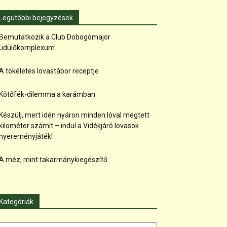
Legutóbbi bejegyzések
Bemutatkozik a Club Dobogómajor
üdülőkomplexum
A tökéletes lovastábor receptje
Kötőfék-dilemma a karámban
Készülj, mert idén nyáron minden lóval megtett
kilométer számít – indul a Vidékjáró lovasok
nyereményjáték!
A méz, mint takarmánykiegészítő
Kategóriák
tegóriák