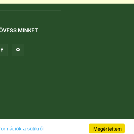
ÖVESS MINKET
Megértettem
formációk a sütikről
Jogi nyilatkozat
Karrier
Kapcsolat