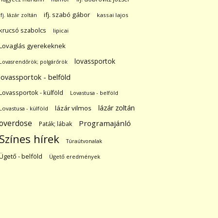
ifj. szabó gábor
ifj. lázár zoltán
kassai lajos
krucsó szabolcs
lipicai
Lovaglás gyerekeknek
lovassportok
Lovasrendőrök; polgárőrök
lovassportok - belföld
Lovassportok - külföld
Lovastusa - belföld
lázár zoltán
lázár vilmos
Lovastusa - külföld
overdose
Programajánló
Paták; lábak
Színes hírek
Túraútvonalak
Ügető - belföld
Ügető eredmények