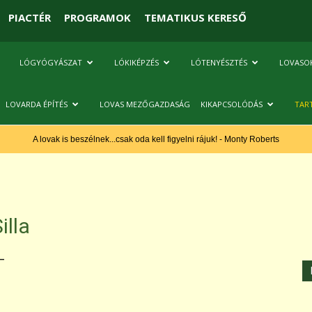
PIACTÉR
PROGRAMOK
TEMATIKUS KERESŐ
LÓGYÓGYÁSZAT
LÓKIKÉPZÉS
LÓTENYÉSZTÉS
LOVASO
LOVARDA ÉPÍTÉS
LOVAS MEZŐGAZDASÁG
KIKAPCSOLÓDÁS
TAR
A lovak is beszélnek...csak oda kell figyelni rájuk! - Monty Roberts
illa
–