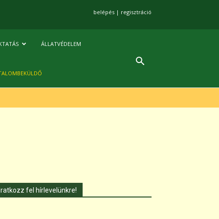
belépés
|
regisztráció
KTATÁS
ÁLLATVÉDELEM
TALOMBEKÜLDŐ
Iratkozz fel hírlevelünkre!