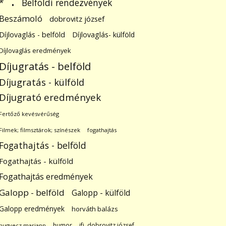
.
Belföldi rendezvények
*
Beszámoló
dobrovitz józsef
Díjlovaglás - belföld
Díjlovaglás- külföld
Díjlovaglás eredmények
Díjugratás - belföld
Díjugratás - külföld
Díjugrató eredmények
Fertőző kevésvérűség
Filmek; filmsztárok; színészek
fogathajtás
Fogathajtás - belföld
Fogathajtás - külföld
Fogathajtás eredmények
Galopp - belföld
Galopp - külföld
Galopp eredmények
horváth balázs
humor
ifj. dobrovitz józsef
hugyecz mariann