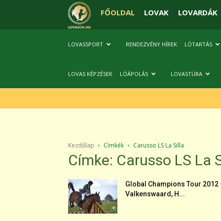
FŐOLDAL
LOVAK
LOVARDÁK
LOVASSPORT
RENDEZVÉNY HÍREK
LÓTARTÁS
LOVAS KÉPZÉSEK
LÓÁPOLÁS
LOVASTÚRA
Kezdőlap
Címkék
Carusso LS La Silla
Címke: Carusso LS La S
Global Champions Tour 2012 
Valkenswaard, H...