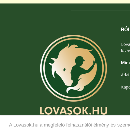
RÓ
Lova
lova
Mind
Adat
Kapc
A Lovasok.hu a megfelelő felhasználói élmény és szemé
© Lovasok.hu