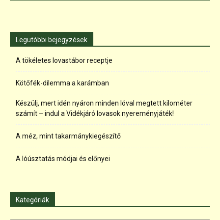
Legutóbbi bejegyzések
A tökéletes lovastábor receptje
Kötőfék-dilemma a karámban
Készülj, mert idén nyáron minden lóval megtett kilométer
számít – indul a Vidékjáró lovasok nyereményjáték!
A méz, mint takarmánykiegészítő
A lóúsztatás módjai és előnyei
Kategóriák
Kategóriák