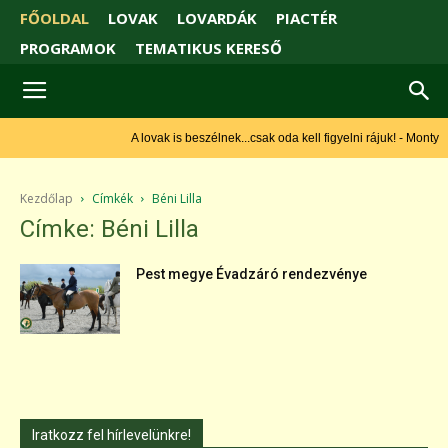
FŐOLDAL
LOVAK
LOVARDÁK
PIACTÉR
PROGRAMOK
TEMATIKUS KERESŐ
A lovak is beszélnek...csak oda kell figyelni rájuk! - Monty
Roberts
Kezdőlap
Címkék
Béni Lilla
Címke: Béni Lilla
Pest megye Évadzáró rendezvénye
Iratkozz fel hírlevelünkre!