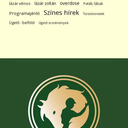
overdose
lázár zoltán
lázár vilmos
Paták; lábak
Színes hírek
Programajánló
Túraútvonalak
Ügető - belföld
Ügető eredmények