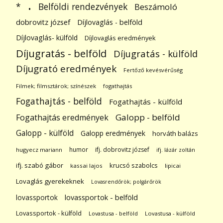
.
Belföldi rendezvények
*
Beszámoló
dobrovitz józsef
Díjlovaglás - belföld
Díjlovaglás- külföld
Díjlovaglás eredmények
Díjugratás - belföld
Díjugratás - külföld
Díjugrató eredmények
Fertőző kevésvérűség
Filmek; filmsztárok; színészek
fogathajtás
Fogathajtás - belföld
Fogathajtás - külföld
Galopp - belföld
Fogathajtás eredmények
Galopp - külföld
Galopp eredmények
horváth balázs
humor
ifj. dobrovitz józsef
hugyecz mariann
ifj. lázár zoltán
ifj. szabó gábor
krucsó szabolcs
kassai lajos
lipicai
Lovaglás gyerekeknek
Lovasrendőrök; polgárőrök
lovassportok
lovassportok - belföld
Lovassportok - külföld
Lovastusa - belföld
Lovastusa - külföld