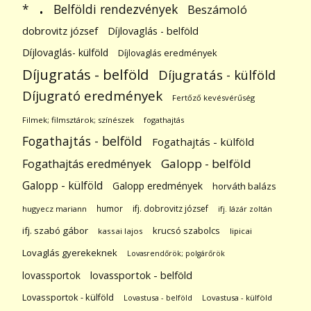
.
Belföldi rendezvények
*
Beszámoló
dobrovitz józsef
Díjlovaglás - belföld
Díjlovaglás- külföld
Díjlovaglás eredmények
Díjugratás - belföld
Díjugratás - külföld
Díjugrató eredmények
Fertőző kevésvérűség
Filmek; filmsztárok; színészek
fogathajtás
Fogathajtás - belföld
Fogathajtás - külföld
Galopp - belföld
Fogathajtás eredmények
Galopp - külföld
Galopp eredmények
horváth balázs
humor
ifj. dobrovitz józsef
hugyecz mariann
ifj. lázár zoltán
ifj. szabó gábor
krucsó szabolcs
kassai lajos
lipicai
Lovaglás gyerekeknek
Lovasrendőrök; polgárőrök
lovassportok
lovassportok - belföld
Lovassportok - külföld
Lovastusa - belföld
Lovastusa - külföld