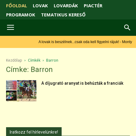
FŐOLDAL
LOVAK
LOVARDÁK
PIACTÉR
PROGRAMOK
TEMATIKUS KERESŐ
A lovak is beszélnek...csak oda kell figyelni rájuk! - Monty
Roberts
Kezdőlap
Címkék
Barron
Címke: Barron
A díjugrató aranyat is behúzták a franciák
Iratkozz fel hírlevelünkre!