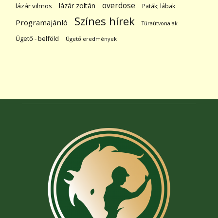
overdose
lázár zoltán
lázár vilmos
Paták; lábak
Színes hírek
Programajánló
Túraútvonalak
Ügető - belföld
Ügető eredmények