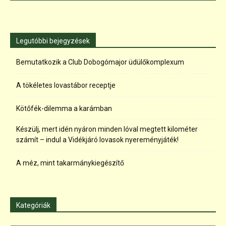
Legutóbbi bejegyzések
Bemutatkozik a Club Dobogómajor üdülőkomplexum
A tökéletes lovastábor receptje
Kötőfék-dilemma a karámban
Készülj, mert idén nyáron minden lóval megtett kilométer
számít – indul a Vidékjáró lovasok nyereményjáték!
A méz, mint takarmánykiegészítő
Kategóriák
Kategóriák