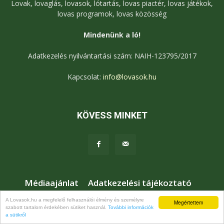
Lovak, lovaglás, lovasok, lótartás, lovas piactér, lovas játékok,
lovas programok, lovas közösség
Mindenünk a ló!
Adatkezelés nyilvántartási szám: NAIH-123795/2017
Kapcsolat:
info@lovasok.hu
KÖVESS MINKET
Médiaajánlat
Adatkezelési tájékoztató
Jogi nyilatkozat
Karrier
Kapcsolat
A Lovasok.hu a megfelelő felhasználói élmény és személyre
Megértettem
szabott tartalom érdekében sütiket használ.
További információk
© Lovasok.hu
a sütikről