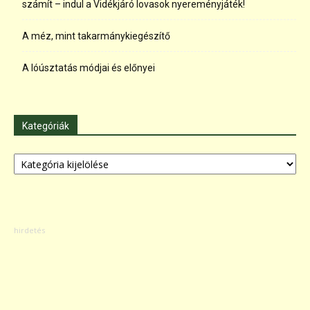
számít – indul a Vidékjáró lovasok nyereményjáték!
A méz, mint takarmánykiegészítő
A lóúsztatás módjai és előnyei
Kategóriák
Kategóriák