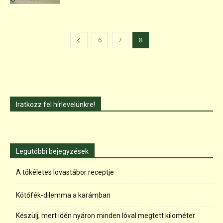
6
7
8
Iratkozz fel hírlevelünkre!
Legutóbbi bejegyzések
A tökéletes lovastábor receptje
Kötőfék-dilemma a karámban
Készülj, mert idén nyáron minden lóval megtett kilométer