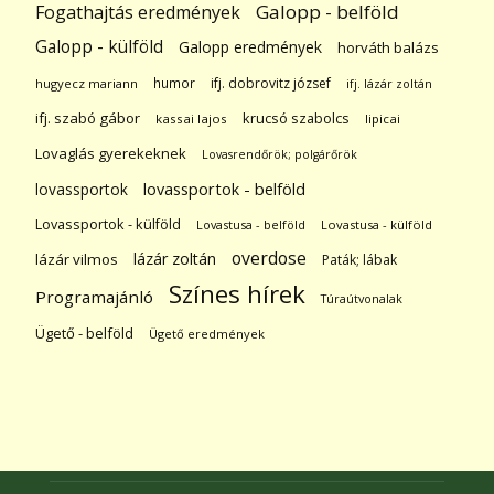
Galopp - belföld
Fogathajtás eredmények
Galopp - külföld
Galopp eredmények
horváth balázs
humor
ifj. dobrovitz józsef
hugyecz mariann
ifj. lázár zoltán
ifj. szabó gábor
krucsó szabolcs
kassai lajos
lipicai
Lovaglás gyerekeknek
Lovasrendőrök; polgárőrök
lovassportok
lovassportok - belföld
Lovassportok - külföld
Lovastusa - belföld
Lovastusa - külföld
overdose
lázár zoltán
lázár vilmos
Paták; lábak
Színes hírek
Programajánló
Túraútvonalak
Ügető - belföld
Ügető eredmények