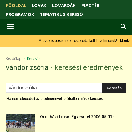
FŐOLDAL
LOVAK
LOVARDÁK
PIACTÉR
PROGRAMOK
TEMATIKUS KERESŐ
A lovak is beszélnek...csak oda kell figyelni rájuk! - Monty
Roberts
Kezdőlap
Keresés
vándor zsófia
-
keresési eredmények
Ha nem elégedett az eredménnyel, próbáljon másik keresést
Orosházi Lovas Egyesület 2006.05.01-