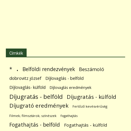
Címkék
.
Belföldi rendezvények
*
Beszámoló
dobrovitz józsef
Díjlovaglás - belföld
Díjlovaglás- külföld
Díjlovaglás eredmények
Díjugratás - belföld
Díjugratás - külföld
Díjugrató eredmények
Fertőző kevésvérűség
Filmek; filmsztárok; színészek
fogathajtás
Fogathajtás - belföld
Fogathajtás - külföld