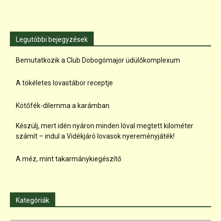
Legutóbbi bejegyzések
Bemutatkozik a Club Dobogómajor üdülőkomplexum
A tökéletes lovastábor receptje
Kötőfék-dilemma a karámban
Készülj, mert idén nyáron minden lóval megtett kilométer
számít – indul a Vidékjáró lovasok nyereményjáték!
A méz, mint takarmánykiegészítő
Kategóriák
Kategóriák