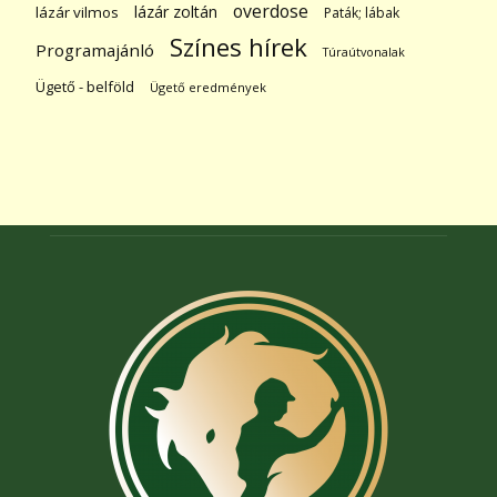
overdose
lázár zoltán
lázár vilmos
Paták; lábak
Színes hírek
Programajánló
Túraútvonalak
Ügető - belföld
Ügető eredmények