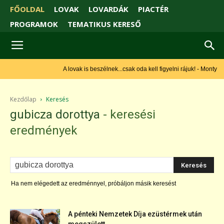
FŐOLDAL
LOVAK
LOVARDÁK
PIACTÉR
PROGRAMOK
TEMATIKUS KERESŐ
A lovak is beszélnek...csak oda kell figyelni rájuk! - Monty Roberts
Kezdőlap
Keresés
gubicza dorottya
-
keresési
eredmények
Ha nem elégedett az eredménnyel, próbáljon másik keresést
A pénteki Nemzetek Díja ezüstérmek után