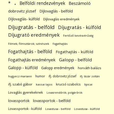
.
Belföldi rendezvények
*
Beszámoló
dobrovitz józsef
Díjlovaglás - belföld
Díjlovaglás- külföld
Díjlovaglás eredmények
Díjugratás - belföld
Díjugratás - külföld
Díjugrató eredmények
Fertőző kevésvérűség
Filmek; filmsztárok; színészek
fogathajtás
Fogathajtás - belföld
Fogathajtás - külföld
Galopp - belföld
Fogathajtás eredmények
Galopp - külföld
Galopp eredmények
horváth balázs
humor
ifj. dobrovitz józsef
hugyecz mariann
ifj. lázár zoltán
ifj. szabó gábor
krucsó szabolcs
kassai lajos
lipicai
Lovaglás gyerekeknek
Lovasrendőrök; polgárőrök
lovassportok
lovassportok - belföld
Lovassportok - külföld
Lovastusa - belföld
Lovastusa - külföld