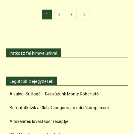
1
2
3
Iratkozz fel hírlevelünkre!
Legutóbbi bejegyzések
A valódi Suttogó – Búcsúzunk Monty Robertstől
Bemutatkozik a Club Dobogómajor üdülőkomplexum
A tökéletes lovastábor receptje