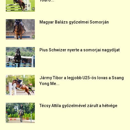
Touro...
Magyar Balázs győzelmei Somorján
Pius Schwizer nyerte a somorjai nagydíjat
Jármy Tibor a legjobb U25-ös lovas a Ssang
Yong Me...
Técsy Attila győzelmével zárult a hétvége