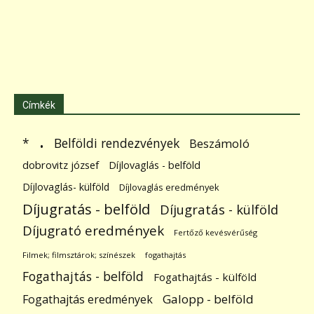
Címkék
.
Belföldi rendezvények
*
Beszámoló
dobrovitz józsef
Díjlovaglás - belföld
Díjlovaglás- külföld
Díjlovaglás eredmények
Díjugratás - belföld
Díjugratás - külföld
Díjugrató eredmények
Fertőző kevésvérűség
Filmek; filmsztárok; színészek
fogathajtás
Fogathajtás - belföld
Fogathajtás - külföld
Galopp - belföld
Fogathajtás eredmények