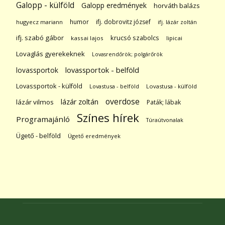
Galopp - külföld
Galopp eredmények
horváth balázs
humor
ifj. dobrovitz józsef
hugyecz mariann
ifj. lázár zoltán
ifj. szabó gábor
krucsó szabolcs
kassai lajos
lipicai
Lovaglás gyerekeknek
Lovasrendőrök; polgárőrök
lovassportok
lovassportok - belföld
Lovassportok - külföld
Lovastusa - belföld
Lovastusa - külföld
overdose
lázár zoltán
lázár vilmos
Paták; lábak
Színes hírek
Programajánló
Túraútvonalak
Ügető - belföld
Ügető eredmények