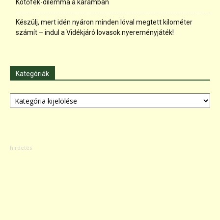
Kötőfék-dilemma a karámban
Készülj, mert idén nyáron minden lóval megtett kilométer
számít – indul a Vidékjáró lovasok nyereményjáték!
Kategóriák
Kategóriák