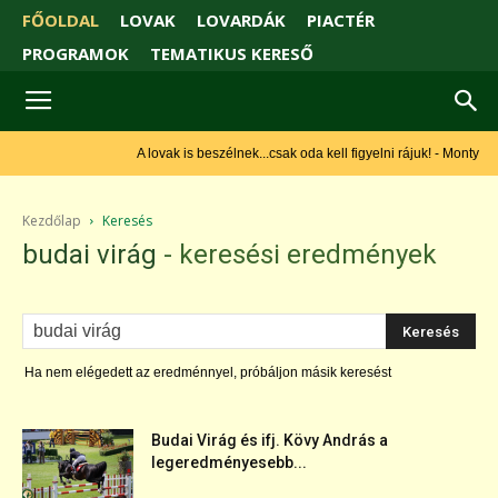
FŐOLDAL
LOVAK
LOVARDÁK
PIACTÉR
PROGRAMOK
TEMATIKUS KERESŐ
A lovak is beszélnek...csak oda kell figyelni rájuk! - Monty Roberts
Kezdőlap
Keresés
budai virág
-
keresési eredmények
Ha nem elégedett az eredménnyel, próbáljon másik keresést
Budai Virág és ifj. Kövy András a
legeredményesebb...