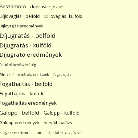
Beszámoló
dobrovitz józsef
Díjlovaglás - belföld
Díjlovaglás- külföld
Díjlovaglás eredmények
Díjugratás - belföld
Díjugratás - külföld
Díjugrató eredmények
Fertőző kevésvérűség
Filmek; filmsztárok; színészek
fogathajtás
Fogathajtás - belföld
Fogathajtás - külföld
Fogathajtás eredmények
Galopp - belföld
Galopp - külföld
Galopp eredmények
horváth balázs
humor
ifj. dobrovitz józsef
hugyecz mariann