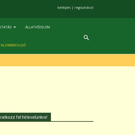
belépés
|
regisztráció
KTATÁS
ÁLLATVÉDELEM
TALOMBEKÜLDŐ
Iratkozz fel hírlevelünkre!