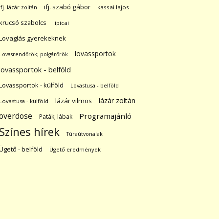
ifj. szabó gábor
ifj. lázár zoltán
kassai lajos
krucsó szabolcs
lipicai
Lovaglás gyerekeknek
lovassportok
Lovasrendőrök; polgárőrök
lovassportok - belföld
Lovassportok - külföld
Lovastusa - belföld
lázár zoltán
lázár vilmos
Lovastusa - külföld
overdose
Programajánló
Paták; lábak
Színes hírek
Túraútvonalak
Ügető - belföld
Ügető eredmények