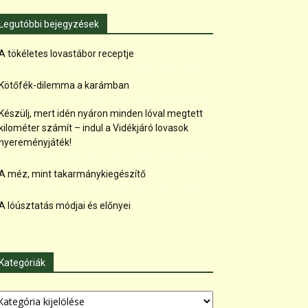
Legutóbbi bejegyzések
A tökéletes lovastábor receptje
Kötőfék-dilemma a karámban
Készülj, mert idén nyáron minden lóval megtett
kilométer számít – indul a Vidékjáró lovasok
nyereményjáték!
A méz, mint takarmánykiegészítő
A lóúsztatás módjai és előnyei
Kategóriák
tegóriák