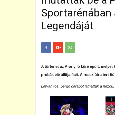
mutatták be a 
Sportarénában 
Legendáját
A történet az Arany ló köré épült, melyet
próbák elé állítja fiait. A rossz útra tért fi
Látványos, pergő darabot láthattak a nézők,