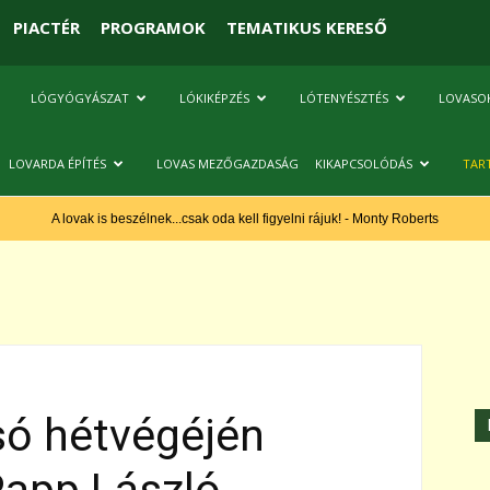
PIACTÉR
PROGRAMOK
TEMATIKUS KERESŐ
LÓGYÓGYÁSZAT
LÓKIKÉPZÉS
LÓTENYÉSZTÉS
LOVASO
LOVARDA ÉPÍTÉS
LOVAS MEZŐGAZDASÁG
KIKAPCSOLÓDÁS
TAR
A lovak is beszélnek...csak oda kell figyelni rájuk! - Monty Roberts
ó hétvégéjén