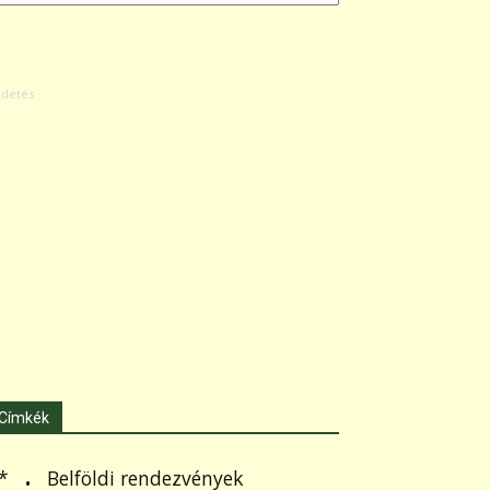
Címkék
.
Belföldi rendezvények
*