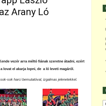
Papp László
az Arany Ló
 Kende vezér arra méltó fiának szeretne átadni, ezért
ú a lovat el akarja lopni, de a ló leveti magáról.
 sok-sok harci bemutatóval, izgalmas jelenetekkel.
Ka