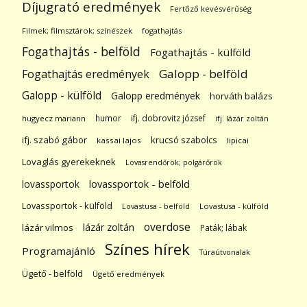
Díjugrató eredmények
Fertőző kevésvérűség
Filmek; filmsztárok; színészek
fogathajtás
Fogathajtás - belföld
Fogathajtás - külföld
Galopp - belföld
Fogathajtás eredmények
Galopp - külföld
Galopp eredmények
horváth balázs
humor
ifj. dobrovitz józsef
hugyecz mariann
ifj. lázár zoltán
ifj. szabó gábor
krucsó szabolcs
kassai lajos
lipicai
Lovaglás gyerekeknek
Lovasrendőrök; polgárőrök
lovassportok
lovassportok - belföld
Lovassportok - külföld
Lovastusa - belföld
Lovastusa - külföld
overdose
lázár zoltán
lázár vilmos
Paták; lábak
Színes hírek
Programajánló
Túraútvonalak
Ügető - belföld
Ügető eredmények