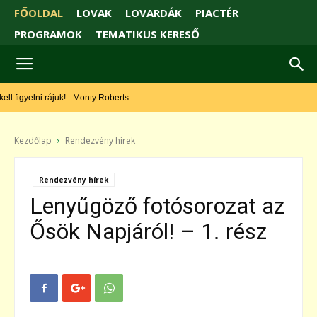
FŐOLDAL
LOVAK
LOVARDÁK
PIACTÉR
PROGRAMOK
TEMATIKUS KERESŐ
A lovak is
beszélnek...csak oda kell figyelni rájuk! - Monty Roberts
Kezdőlap
Rendezvény hírek
Rendezvény hírek
Lenyűgöző fotósorozat az
Ősök Napjáról! – 1. rész