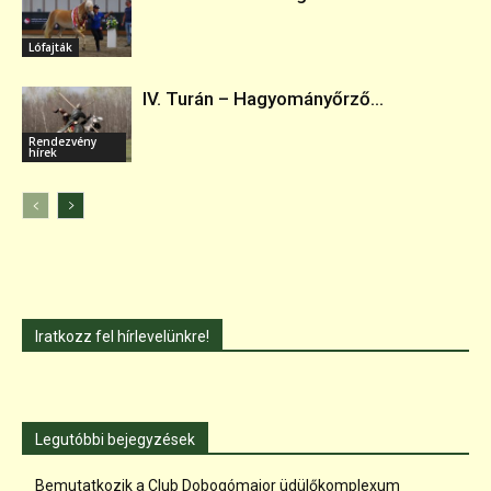
Lófajták
IV. Turán – Hagyományőrző...
Rendezvény
hírek
Iratkozz fel hírlevelünkre!
Legutóbbi bejegyzések
Bemutatkozik a Club Dobogómajor üdülőkomplexum