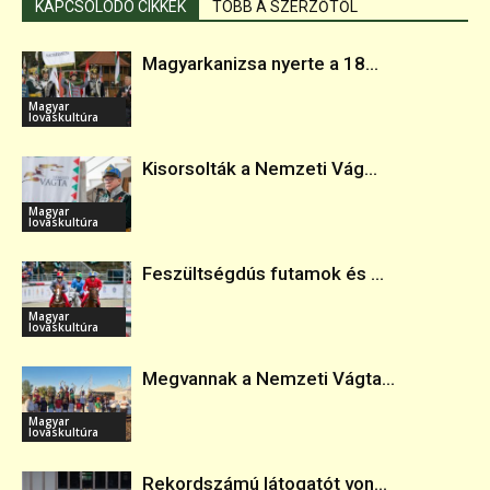
KAPCSOLÓDÓ CIKKEK
TÖBB A SZERZŐTŐL
Magyarkanizsa nyerte a 18...
Magyar
lovaskultúra
Kisorsolták a Nemzeti Vág...
Magyar
lovaskultúra
Feszültségdús futamok és ...
Magyar
lovaskultúra
Megvannak a Nemzeti Vágta...
Magyar
lovaskultúra
Rekordszámú látogatót von...