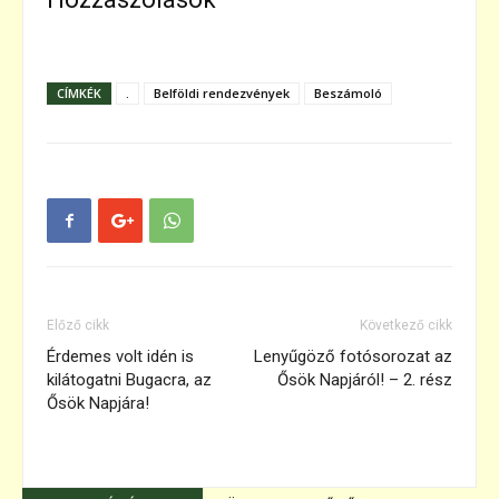
CÍMKÉK
.
Belföldi rendezvények
Beszámoló
Előző cikk
Következő cikk
Érdemes volt idén is
Lenyűgöző fotósorozat az
kilátogatni Bugacra, az
Ősök Napjáról! – 2. rész
Ősök Napjára!