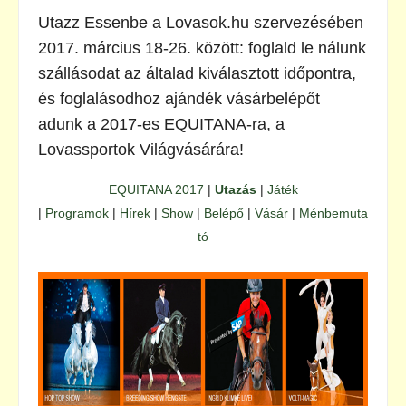
Utazz Essenbe a Lovasok.hu szervezésében
2017. március 18-26. között: foglald le nálunk
szállásodat az általad kiválasztott időpontra,
és foglalásodhoz ajándék vásárbelépőt
adunk a 2017-es EQUITANA-ra, a
Lovassportok Világvásárára!
EQUITANA 2017
|
Utazás
|
Játék
|
Programok
|
Hírek
|
Show
|
Belépő
|
Vásár
|
Ménbemuta
tó