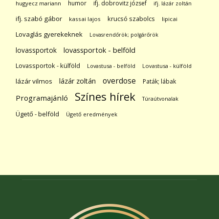
humor
ifj. dobrovitz józsef
hugyecz mariann
ifj. lázár zoltán
ifj. szabó gábor
krucsó szabolcs
kassai lajos
lipicai
Lovaglás gyerekeknek
Lovasrendőrök; polgárőrök
lovassportok
lovassportok - belföld
Lovassportok - külföld
Lovastusa - belföld
Lovastusa - külföld
overdose
lázár zoltán
lázár vilmos
Paták; lábak
Színes hírek
Programajánló
Túraútvonalak
Ügető - belföld
Ügető eredmények