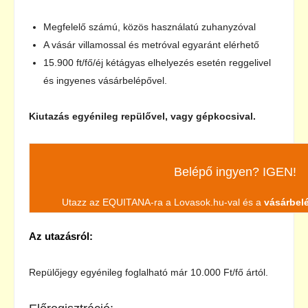
Megfelelő számú, közös használatú zuhanyzóval
A vásár villamossal és metróval egyaránt elérhető
15.900 ft/fő/éj kétágyas elhelyezés esetén reggelivel
és ingyenes vásárbelépővel.
Kiutazás egyénileg repülővel, vagy gépkocsival.
Belépő ingyen? IGEN!
Utazz az EQUITANA-ra a Lovasok.hu-val és a
vásárbel
Az utazásról:
Repülőjegy egyénileg foglalható már 10.000 Ft/fő ártól.