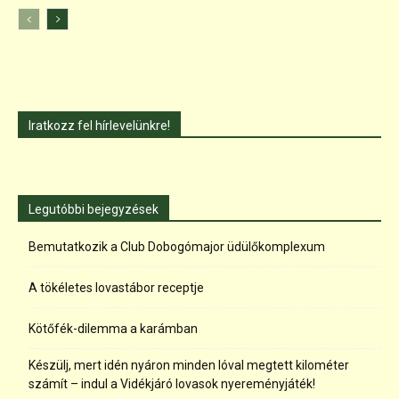
Iratkozz fel hírlevelünkre!
Legutóbbi bejegyzések
Bemutatkozik a Club Dobogómajor üdülőkomplexum
A tökéletes lovastábor receptje
Kötőfék-dilemma a karámban
Készülj, mert idén nyáron minden lóval megtett kilométer
számít – indul a Vidékjáró lovasok nyereményjáték!