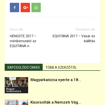
Előző cikk
Következő cikk
HENGSTE 2017 –
EQUITANA 2017 – Vásár és
ménbemutató az
kiállítás
EQUITANA-n
KAPCSOLÓDÓ CIKKEK
TÖBB A SZERZŐTŐL
Magyarkanizsa nyerte a 18...
Magyar
lovaskultúra
Kisorsolták a Nemzeti Vág...