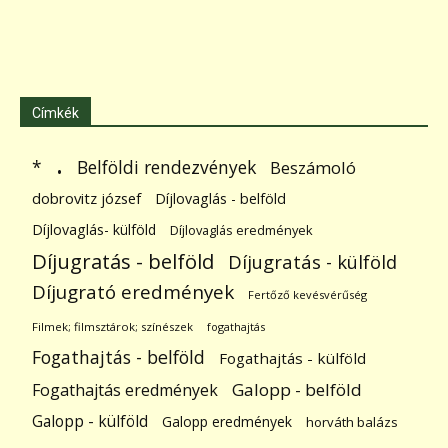
Címkék
.
Belföldi rendezvények
*
Beszámoló
dobrovitz józsef
Díjlovaglás - belföld
Díjlovaglás- külföld
Díjlovaglás eredmények
Díjugratás - belföld
Díjugratás - külföld
Díjugrató eredmények
Fertőző kevésvérűség
Filmek; filmsztárok; színészek
fogathajtás
Fogathajtás - belföld
Fogathajtás - külföld
Galopp - belföld
Fogathajtás eredmények
Galopp - külföld
Galopp eredmények
horváth balázs