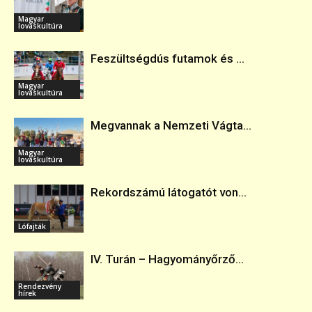
Magyar
lovaskultúra
Feszültségdús futamok és ...
Magyar
lovaskultúra
Megvannak a Nemzeti Vágta...
Magyar
lovaskultúra
Rekordszámú látogatót von...
Lófajták
IV. Turán – Hagyományőrző...
Rendezvény
hírek