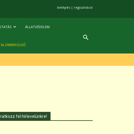
belépés
|
regisztráció
KTATÁS
ÁLLATVÉDELEM
TALOMBEKÜLDŐ
Iratkozz fel hírlevelünkre!