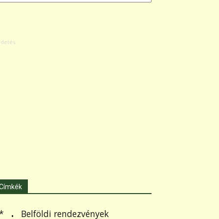
Címkék
.
Belföldi rendezvények
*