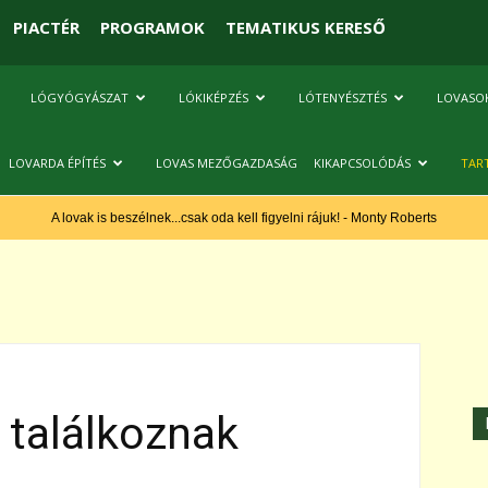
PIACTÉR
PROGRAMOK
TEMATIKUS KERESŐ
LÓGYÓGYÁSZAT
LÓKIKÉPZÉS
LÓTENYÉSZTÉS
LOVASO
LOVARDA ÉPÍTÉS
LOVAS MEZŐGAZDASÁG
KIKAPCSOLÓDÁS
TAR
A lovak is beszélnek...csak oda kell figyelni rájuk! - Monty Roberts
 találkoznak