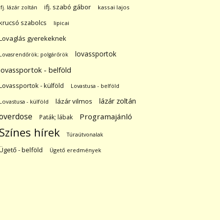
ifj. szabó gábor
ifj. lázár zoltán
kassai lajos
krucsó szabolcs
lipicai
Lovaglás gyerekeknek
lovassportok
Lovasrendőrök; polgárőrök
lovassportok - belföld
Lovassportok - külföld
Lovastusa - belföld
lázár zoltán
lázár vilmos
Lovastusa - külföld
overdose
Programajánló
Paták; lábak
Színes hírek
Túraútvonalak
Ügető - belföld
Ügető eredmények