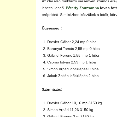
Az idei első rönkhúzó versenyen számos ereje
lebecsülendő.
Péterfy Zsuzsanna
lovas fot
erőpróbát. S miközben készültek a fotók, kör
Ügyességi:
Drexler Gábor 2,24 mp 0 hiba
Baranyai Tamás 2,55 mp 0 hiba
Gábriel Ferenc 1,55. mp 1 hiba
Csomó István 2,59 mp 1 hiba
Simon Árpád időtúllépés 0 hiba
Jakab Zoltán időtúllépés 2 hiba
Szánhúzás:
Drexler Gábor 10,16 mp 3150 kg
Simon Árpád 11,26 3150 kg
Gábriel Ferenc 2 m 3150 kg