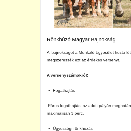
Rönkhúzó Magyar Bajnokság
A bajnokságot a Munkaló Egyesület hozta lét
megszeressék ezt az érdekes versenyt.
A versenyszámokról:
Fogathajtás
Páros fogathajtás, az adott pályán meghatároz
maximálisan 3 perc.
Ügyességi rönkhúzás