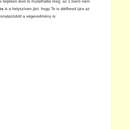
 teljében lévő ló mutathatta meg: az 1 lóerő nem
ós
is a helyszínen járt, hogy Te is átélhesd újra az
vonalazódott a végeredmény is: