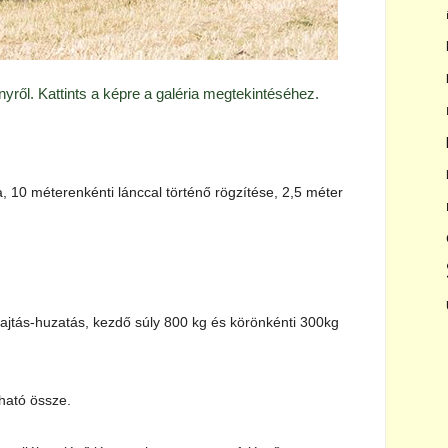
yről. Kattints a képre a galéria megtekintéséhez.
 10 méterenkénti lánccal történő rögzítése, 2,5 méter
jtás-­huzatás, kezdő súly 800 kg és körönkénti 300kg
ható össze.