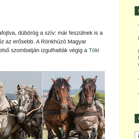
afojtva, dübörög a szív: már feszülnek is a
győz az erősebb. A Rönkhúzó Magyar
s első szombatján izgulhatták végig a
Töki
Ka