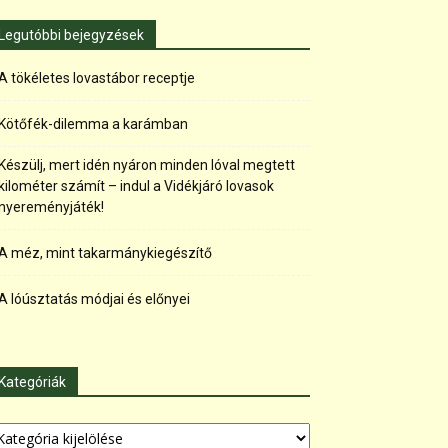
Legutóbbi bejegyzések
A tökéletes lovastábor receptje
Kötőfék-dilemma a karámban
Készülj, mert idén nyáron minden lóval megtett
kilométer számít – indul a Vidékjáró lovasok
nyereményjáték!
A méz, mint takarmánykiegészítő
A lóúsztatás módjai és előnyei
Kategóriák
tegóriák