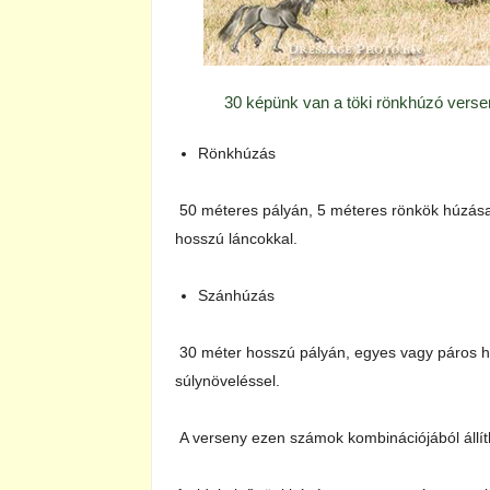
30 képünk van a töki rönkhúzó versen
Rönkhúzás
50 méteres pályán, 5 méteres rönkök húzása,
hosszú láncokkal.
Szánhúzás
30 méter hosszú pályán, egyes vagy páros ha
súlynöveléssel.
A verseny ezen számok kombinációjából állít