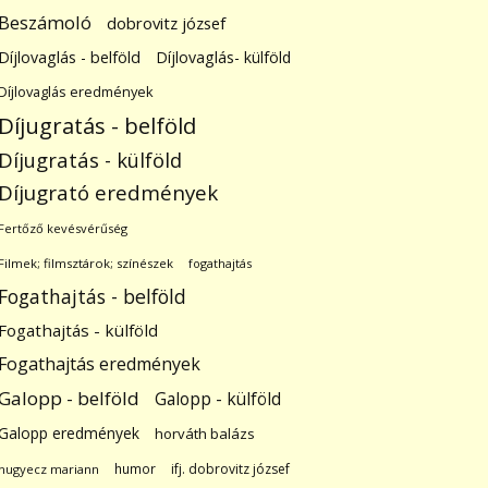
Beszámoló
dobrovitz józsef
Díjlovaglás - belföld
Díjlovaglás- külföld
Díjlovaglás eredmények
Díjugratás - belföld
Díjugratás - külföld
Díjugrató eredmények
Fertőző kevésvérűség
Filmek; filmsztárok; színészek
fogathajtás
Fogathajtás - belföld
Fogathajtás - külföld
Fogathajtás eredmények
Galopp - belföld
Galopp - külföld
Galopp eredmények
horváth balázs
humor
ifj. dobrovitz józsef
hugyecz mariann