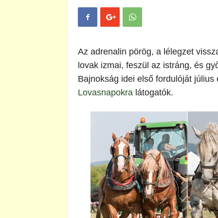
Az adrenalin pörög, a lélegzet vissz
lovak izmai, feszül az istráng, és 
Bajnokság idei első fordulóját júliu
Lovasnapokra
látogatók.