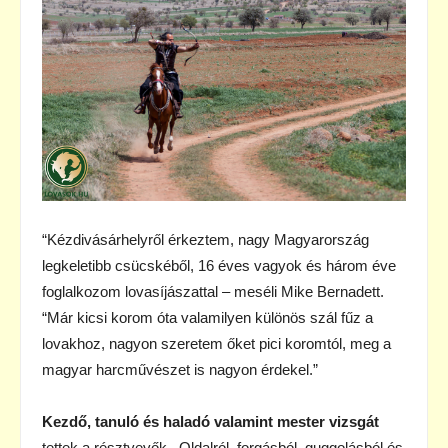
“Kézdivásárhelyről érkeztem, nagy Magyarország
legkeletibb csücskéből, 16 éves vagyok és három éve
foglalkozom lovasíjászattal – meséli Mike Bernadett.
“Már kicsi korom óta valamilyen különös szál fűz a
lovakhoz, nagyon szeretem őket pici koromtól, meg a
magyar harcművészet is nagyon érdekel.”
Kezdő, tanuló és haladó valamint mester vizsgát
tettek a résztvevők. Oldalról, forgásból, guggolásból és