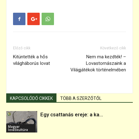
Előző cikk
Következő cikk
Kitüntették a hős
Nem ma kezdték! –
világháborús lovat
Lovastornászaink a
Világjátékok történelmében
KAPCSOLÓDÓ CIKKEK
TÖBB A SZERZŐTŐL
Egy csattanás ereje: a ka...
Magyar
lovaskultúra