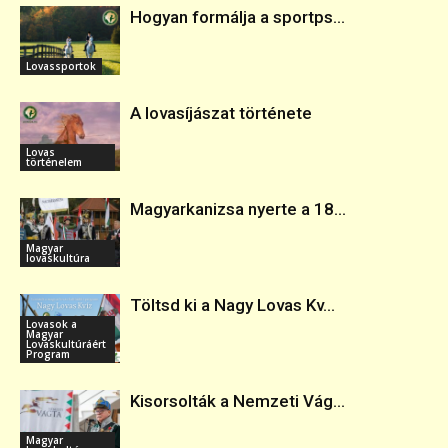
Hogyan formálja a sportps...
Lovassportok
A lovasíjászat története
Lovas
történelem
Magyarkanizsa nyerte a 18...
Magyar
lovaskultúra
Töltsd ki a Nagy Lovas Kv...
Lovasok a
Magyar
Lovaskultúráért
Program
Kisorsolták a Nemzeti Vág...
Magyar