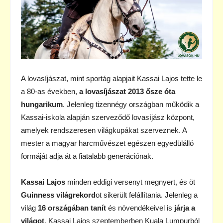
A lovasíjászat, mint sportág alapjait Kassai Lajos tette le
a 80-as években,
a lovasíjászat 2013 ősze óta
hungarikum
. Jelenleg tizennégy országban működik a
Kassai-iskola alapján szerveződő lovasíjász központ,
amelyek rendszeresen világkupákat szerveznek. A
mester a magyar harcművészet egészen egyedülálló
formáját adja át a fiatalabb generációnak.
Kassai Lajos
minden eddigi versenyt megnyert, és öt
Guinness világrekord
ot sikerült felállítania. Jelenleg a
világ
16 országában tanít
és növendékeivel is
járja a
világot
. Kassai Lajos szeptemberben Kuala Lumpurból