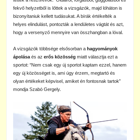
fekvő helyzetből is lőttek a vizsgázók, majd lóháton is
bizonyítaniuk kellett tudásukat. A bírák értékelték a
helyes elindulást, pontozták a lendületes vágtát és azt,
hogy a versenyző mennyire van összhangban a lóval.
A vizsgázók többsége elsősorban a
hagyományok
ápolása
és az
erős közösség
miatt választja ezt a
sportot: “Nem csak egy új sportot kaptam ezzel, hanem
egy új közösséget is, ami úgy érzem, megtartó és
olyan értékeket képvisel, amiket én fontosnak tartok”
mondja Szabó Gergely.