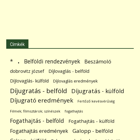
Címkék
.
Belföldi rendezvények
*
Beszámoló
dobrovitz józsef
Díjlovaglás - belföld
Díjlovaglás- külföld
Díjlovaglás eredmények
Díjugratás - belföld
Díjugratás - külföld
Díjugrató eredmények
Fertőző kevésvérűség
Filmek; filmsztárok; színészek
fogathajtás
Fogathajtás - belföld
Fogathajtás - külföld
Galopp - belföld
Fogathajtás eredmények