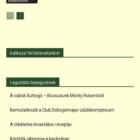
lovaskultúra
Iratkozz fel hírlevelünkre!
Legutóbbi bejegyzések
A valódi Suttogó – Búcsúzunk Monty Robertstől
Bemutatkozik a Club Dobogómajor üdülőkomplexum
A tökéletes lovastábor receptje
Kötőfék-dilemma a karámban