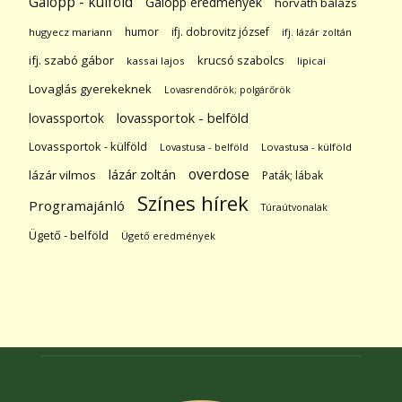
Galopp - külföld
Galopp eredmények
horváth balázs
humor
ifj. dobrovitz józsef
hugyecz mariann
ifj. lázár zoltán
ifj. szabó gábor
krucsó szabolcs
kassai lajos
lipicai
Lovaglás gyerekeknek
Lovasrendőrök; polgárőrök
lovassportok
lovassportok - belföld
Lovassportok - külföld
Lovastusa - belföld
Lovastusa - külföld
overdose
lázár zoltán
lázár vilmos
Paták; lábak
Színes hírek
Programajánló
Túraútvonalak
Ügető - belföld
Ügető eredmények