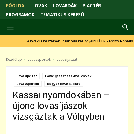
FŐOLDAL
LOVAK
LOVARDÁK
PIACTÉR
PROGRAMOK
TEMATIKUS KERESŐ
A lovak is beszélnek...csak oda kell figyelni rájuk! - Monty Roberts
Kezdőlap
Lovassportok
Lovasíjászat
Lovasíjászat
Lovasíjászat szakmai cikkek
Lovassportok
Magyar lovaskultúra
Kassai nyomdokában –
újonc lovasíjászok
vizsgáztak a Völgyben