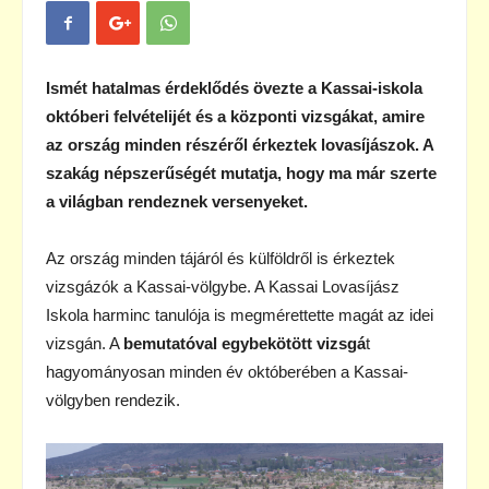
Ismét hatalmas érdeklődés övezte a Kassai-iskola
októberi felvételijét és a központi vizsgákat, amire
az ország minden részéről érkeztek lovasíjászok. A
szakág népszerűségét mutatja, hogy ma már szerte
a világban rendeznek versenyeket.
Az ország minden tájáról és külföldről is érkeztek
vizsgázók a Kassai-völgybe. A Kassai Lovasíjász
Iskola harminc tanulója is megmérettette magát az idei
vizsgán. A
bemutatóval egybekötött vizsgá
t
hagyományosan minden év októberében a Kassai-
völgyben rendezik.