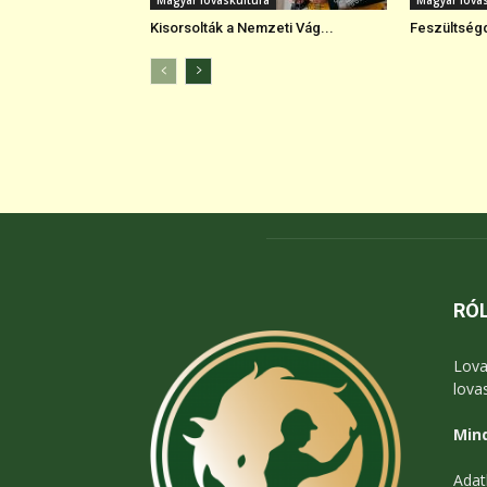
Magyar lovaskultúra
Magyar lova
Kisorsolták a Nemzeti Vág...
Feszültségd
RÓ
Lova
lova
Mind
Adat