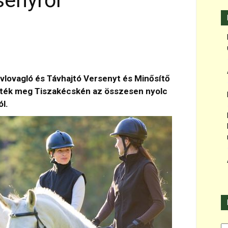
senyről
vlovagló és Távhajtó Versenyt és Minősítő
ezték meg Tiszakécskén az összesen nyolc
l.
Ka