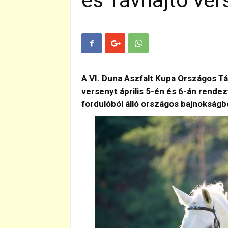
és Távhajtó ver
A VI. Duna Aszfalt Kupa Országos Tá
versenyt április 5-én és 6-án rend
fordulóból álló országos bajnokságbó