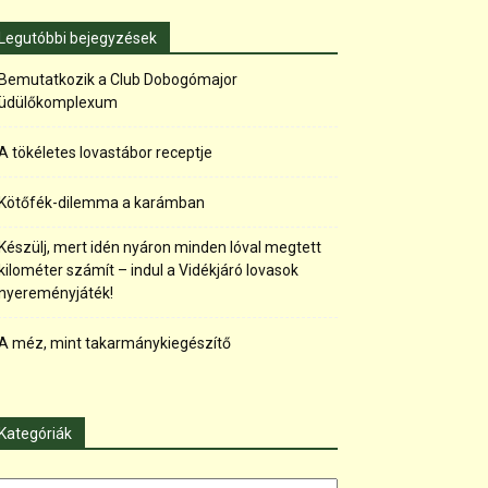
Legutóbbi bejegyzések
Bemutatkozik a Club Dobogómajor
üdülőkomplexum
A tökéletes lovastábor receptje
Kötőfék-dilemma a karámban
Készülj, mert idén nyáron minden lóval megtett
kilométer számít – indul a Vidékjáró lovasok
nyereményjáték!
A méz, mint takarmánykiegészítő
Kategóriák
tegóriák