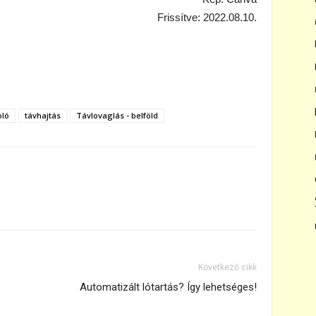
Frissítve: 2022.08.10.
ló
távhajtás
Távlovaglás - belföld
Következő cikk
Automatizált lótartás? Így lehetséges!