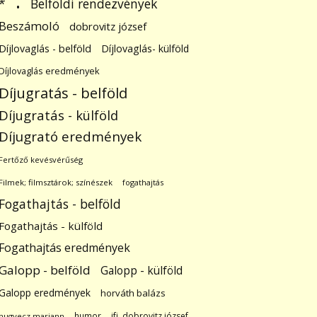
.
Belföldi rendezvények
*
Beszámoló
dobrovitz józsef
Díjlovaglás - belföld
Díjlovaglás- külföld
Díjlovaglás eredmények
Díjugratás - belföld
Díjugratás - külföld
Díjugrató eredmények
Fertőző kevésvérűség
Filmek; filmsztárok; színészek
fogathajtás
Fogathajtás - belföld
Fogathajtás - külföld
Fogathajtás eredmények
Galopp - belföld
Galopp - külföld
Galopp eredmények
horváth balázs
humor
ifj. dobrovitz józsef
hugyecz mariann