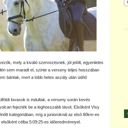
ezők, mely a kiváló szervezésnek, jól jelölt, egyenletes
dén sem maradt el, szinte a verseny teljes hosszában
nem bántak, mert a több hetes aszály után üdítő
lföldi lovasok is indultak, a verseny során kevés
nyolcan fejezték be a leghosszabb távot. Elsőként Visy
felnőtt kategóriában, míg a junioroknál az első 80km-es
rt elsőként célba 5:09:25-es időeredménnyel.