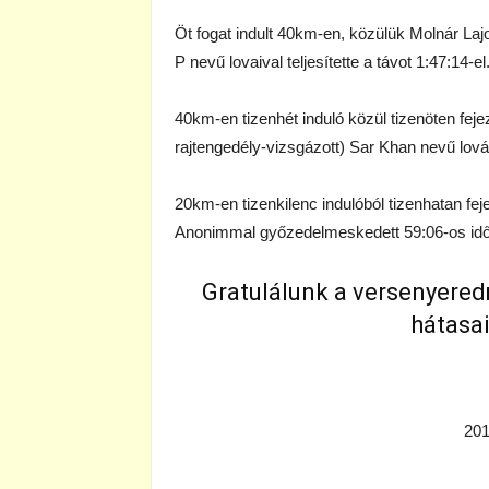
Öt fogat indult 40km-en, közülük Molnár La
P nevű lovaival teljesítette a távot 1:47:14-el
40km-en tizenhét induló közül tizenöten fejez
rajtengedély-vizsgázott) Sar Khan nevű lov
20km-en tizenkilenc indulóból tizenhatan fe
Anonimmal győzedelmeskedett 59:06-os id
Gratulálunk a versenyere
hátasa
201