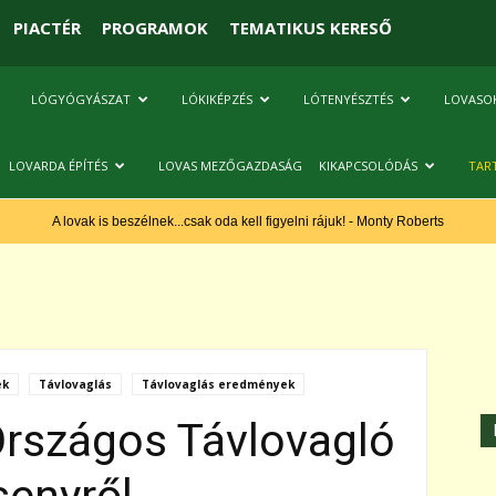
PIACTÉR
PROGRAMOK
TEMATIKUS KERESŐ
LÓGYÓGYÁSZAT
LÓKIKÉPZÉS
LÓTENYÉSZTÉS
LOVASO
LOVARDA ÉPÍTÉS
LOVAS MEZŐGAZDASÁG
KIKAPCSOLÓDÁS
TAR
A lovak is beszélnek...csak oda kell figyelni rájuk! - Monty Roberts
ek
Távlovaglás
Távlovaglás eredmények
rszágos Távlovagló