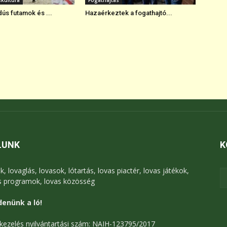
skultúra
Fogathajtás
ús futamok és ...
Hazaérkeztek a fogathajtó...
LUNK
K
k, lovaglás, lovasok, lótartás, lovas piactér, lovas játékok,
s programok, lovas közösség
enünk a ló!
kezelés nyilvántartási szám: NAIH-123795/2017