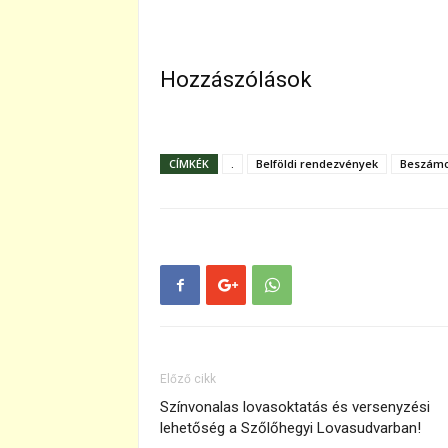
Hozzászólások
CÍMKÉK
.
Belföldi rendezvények
Beszámo
Előző cikk
Színvonalas lovasoktatás és versenyzési
lehetőség a Szőlőhegyi Lovasudvarban!