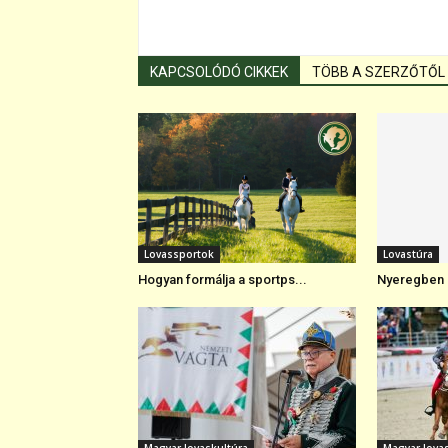
KAPCSOLÓDÓ CIKKEK
TÖBB A SZERZŐTŐL
Lovassportok
Lovastúra
Hogyan formálja a sportps...
Nyeregben a