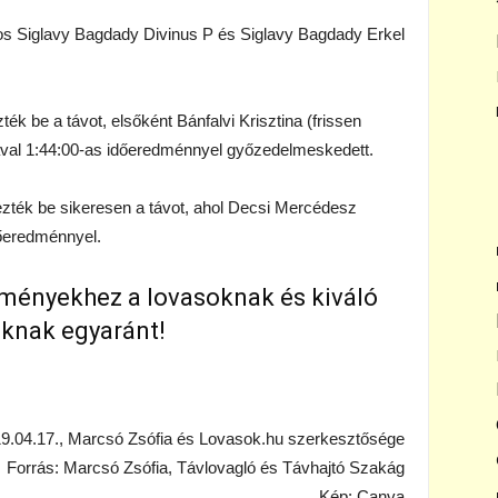
jos Siglavy Bagdady Divinus P és Siglavy Bagdady Erkel
.
ték be a távot, elsőként Bánfalvi Krisztina (frissen
ával 1:44:00-as időeredménnyel győzedelmeskedett.
jezték be sikeresen a távot, ahol Decsi Mercédesz
őeredménnyel.
dményekhez a lovasoknak és kiváló
iknak egyaránt!
9.04.17., Marcsó Zsófia és Lovasok.hu szerkesztősége
Forrás: Marcsó Zsófia, Távlovagló és Távhajtó Szakág
Kép: Canva