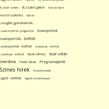
ifj. szabó gábor
ifj. lázár zoltán
kassai lajos
krucsó szabolcs
lipicai
Lovaglás gyerekeknek
lovassportok
Lovasrendőrök; polgárőrök
lovassportok - belföld
Lovassportok - külföld
Lovastusa - belföld
lázár zoltán
lázár vilmos
Lovastusa - külföld
overdose
Programajánló
Paták; lábak
Színes hírek
Túraútvonalak
Ügető - belföld
Ügető eredmények