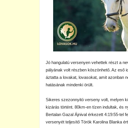
Jó hangulatú versenyen vehettek részt a nev
pályának volt részben köszönhető. Az eső i
áztatta a lovakat, lovasokat, amit azonban 
hatásának mindenki örült.
Sikeres szezonnyitó verseny volt, melyen kü
kizárás történt. 80km-en tízen indultak, és 
Bertalan Gazal Ájnival érkezett 4:19:55-tel 
versenyét teljesítő Török Karolina Blanka é