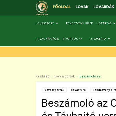
FŐOLDAL
LOVAK
LOVARDÁK
LOVASSPORT
RENDEZVÉNY HÍREK
LÓTARTÁS
LOVAS KÉPZÉSEK
LÓÁPOLÁS
LOVASTÚRA
Kezdőlap
Lovassportok
Beszámoló az ...
Lovassportok
Lovastúra
Rendezvény hír
Beszámoló az O