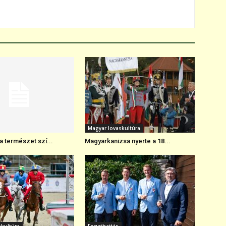
Magyar lovaskultúra
 természet szí...
Magyarkanizsa nyerte a 18...