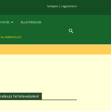
belépés
|
regisztráció
KTATÁS
ÁLLATVÉDELEM
TALOMBEKÜLDŐ
Iratkozz fel hírlevelünkre!