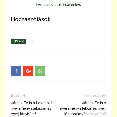
kereso.lovasok.hu/ajanlas/
Hozzászólások
CÍMKÉK
.
Előző cikk
Következő cikk
Játssz Te is a Lovasok.hu
Játssz Te is a
nyereményjátékában és
nyereményjátékkal és nyerj
nyerj lónyírást!
lócsontkovács kezelést!