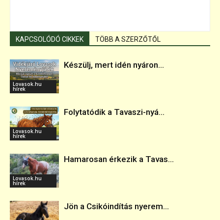
KAPCSOLÓDÓ CIKKEK
TÖBB A SZERZŐTŐL
Készülj, mert idén nyáron...
Lovasok.hu
hírek
Folytatódik a Tavaszi-nyá...
Lovasok.hu
hírek
Hamarosan érkezik a Tavas...
Lovasok.hu
hírek
Jön a Csikóindítás nyerem...