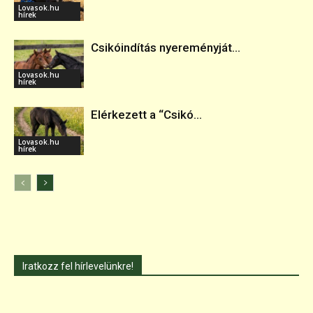
Lovasok.hu
hírek
Csikóindítás nyereményját...
Lovasok.hu
hírek
Elérkezett a “Csikó...
Lovasok.hu
hírek
Iratkozz fel hírlevelünkre!