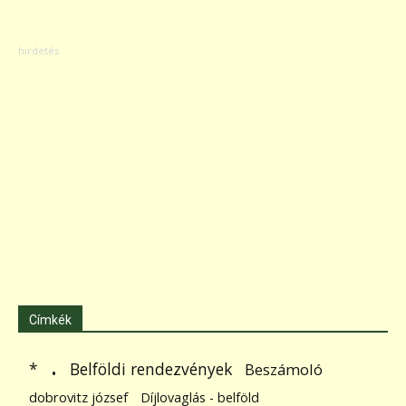
Címkék
.
Belföldi rendezvények
*
Beszámoló
dobrovitz józsef
Díjlovaglás - belföld