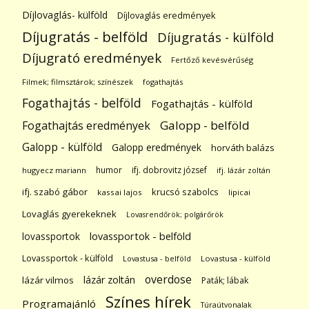
Díjlovaglás- külföld
Díjlovaglás eredmények
Díjugratás - belföld
Díjugratás - külföld
Díjugrató eredmények
Fertőző kevésvérűség
Filmek; filmsztárok; színészek
fogathajtás
Fogathajtás - belföld
Fogathajtás - külföld
Galopp - belföld
Fogathajtás eredmények
Galopp - külföld
Galopp eredmények
horváth balázs
humor
ifj. dobrovitz józsef
hugyecz mariann
ifj. lázár zoltán
ifj. szabó gábor
krucsó szabolcs
kassai lajos
lipicai
Lovaglás gyerekeknek
Lovasrendőrök; polgárőrök
lovassportok
lovassportok - belföld
Lovassportok - külföld
Lovastusa - belföld
Lovastusa - külföld
overdose
lázár zoltán
lázár vilmos
Paták; lábak
Színes hírek
Programajánló
Túraútvonalak