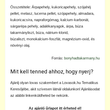
Összetétele: Árpapehely, kukoricapehely, szójahéj
pellet, melasz, lucerna pellet, szójapehely, almadara,
kukoricacsíra, napraforgómag, kalcium-karbonát,
sárgarépa pehely, adalékanyagok, árpa, búza
takarmányliszt, búza, nátrium-klorid,
búzaliszt, monokalcium-foszfát, magnézium-oxid, és
növényi olaj.
Forrás:
bonyhadtakarmany.hu
Mit kell tenned ahhoz, hogy nyerj?
Ajánlj olyan lovas szakembert a Lovasok.hu Tematikus
Keresőjébe, akit szívesen látnál oldalunkon! Ajánlásodat
az alábbi linkenküldheted be nekünk.
Az ajánló űrlapot itt érheted el!