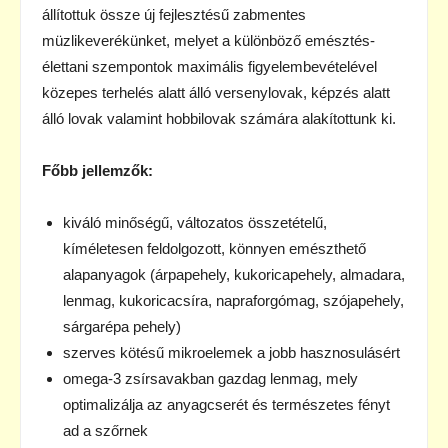
állítottuk össze új fejlesztésű zabmentes
müzlikeverékünket, melyet a különböző emésztés-
élettani szempontok maximális figyelembevételével
közepes terhelés alatt álló versenylovak, képzés alatt
álló lovak valamint hobbilovak számára alakítottunk ki.
Főbb jellemzők:
kiváló minőségű, változatos összetételű,
kíméletesen feldolgozott, könnyen emészthető
alapanyagok (árpapehely, kukoricapehely, almadara,
lenmag, kukoricacsíra, napraforgómag, szójapehely,
sárgarépa pehely)
szerves kötésű mikroelemek a jobb hasznosulásért
omega-3 zsírsavakban gazdag lenmag, mely
optimalizálja az anyagcserét és természetes fényt
ad a szőrnek