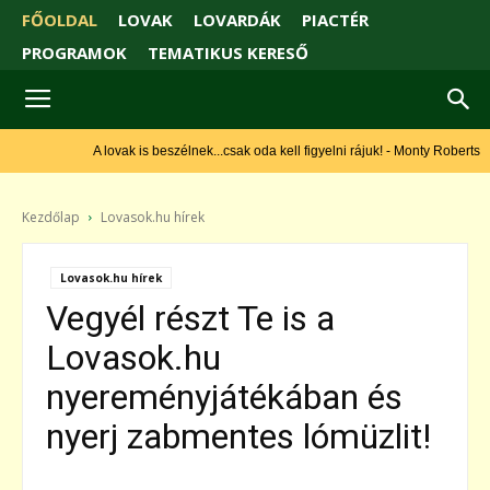
FŐOLDAL
LOVAK
LOVARDÁK
PIACTÉR
PROGRAMOK
TEMATIKUS KERESŐ
A lovak is beszélnek...csak oda kell figyelni rájuk! - Monty Roberts
Kezdőlap
Lovasok.hu hírek
Lovasok.hu hírek
Vegyél részt Te is a
Lovasok.hu
nyereményjátékában és
nyerj zabmentes lómüzlit!