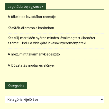
Legutóbbi bejegyzések
A tökéletes lovastábor receptje
Kötőfék-dilemma a karámban
Készülj, mert idén nyáron minden lóval megtett kilométer
számít – indul a Vidékjáró lovasok nyereményjáték!
A méz, mint takarmánykiegészítő
A lóúsztatás módjai és előnyei
Kategóriák
Kategóriák