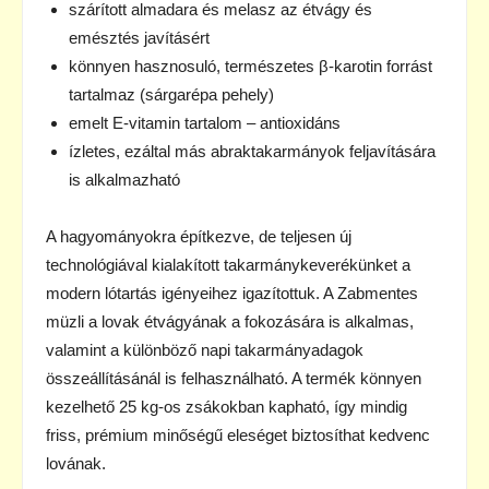
szárított almadara és melasz az étvágy és
emésztés javításért
könnyen hasznosuló, természetes β-karotin forrást
tartalmaz (sárgarépa pehely)
emelt E-vitamin tartalom – antioxidáns
ízletes, ezáltal más abraktakarmányok feljavítására
is alkalmazható
A hagyományokra építkezve, de teljesen új
technológiával kialakított takarmánykeverékünket a
modern lótartás igényeihez igazítottuk. A Zabmentes
müzli a lovak étvágyának a fokozására is alkalmas,
valamint a különböző napi takarmányadagok
összeállításánál is felhasználható. A termék könnyen
kezelhető 25 kg-os zsákokban kapható, így mindig
friss, prémium minőségű eleséget biztosíthat kedvenc
lovának.