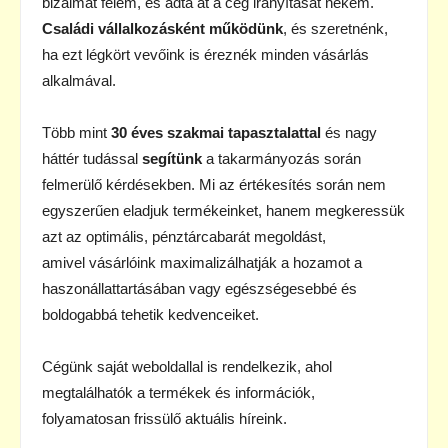
bizalmat felém, és adta át a cég irányítását nekem.
Családi vállalkozásként működünk
, és szeretnénk,
ha ezt légkört vevőink is éreznék minden vásárlás
alkalmával.
Több mint
30 éves szakmai tapasztalattal
és nagy
háttér tudással
segítünk
a takarmányozás során
felmerülő kérdésekben. Mi az értékesítés során nem
egyszerűen eladjuk termékeinket, hanem megkeressük
azt az optimális, pénztárcabarát megoldást,
amivel vásárlóink maximalizálhatják a hozamot a
haszonállattartásában vagy egészségesebbé és
boldogabbá tehetik kedvenceiket.
Cégünk saját weboldallal is rendelkezik, ahol
megtalálhatók a termékek és információk,
folyamatosan frissülő aktuális híreink.