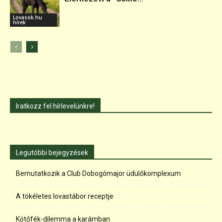
Lovasok.hu
hírek
Iratkozz fel hírlevelünkre!
Legutóbbi bejegyzések
Bemutatkozik a Club Dobogómajor üdülőkomplexum
A tökéletes lovastábor receptje
Kötőfék-dilemma a karámban