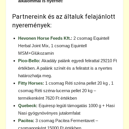
alkalommal is nyerhet
!
Partnereink és az általuk felajánlott
nyeremények:
Hevonen Horse Feeds Kft
.
:
2 csomag Equintell
Herbal Joint Mix, 1 csomag Equintell
MSM+Glükozamin
Pico-Bello
:
Akadály palánk egyedi felirattal 29210 Ft
értékben. A palánk színét és a feliratot is a nyertes
határozhatja meg.
Fitty Horses
:
1 csomag Réti széna pellet 20 kg , 1
csomag Réti széna-lucerna pellet 20 kg –
termékenként 7620 Ft értékben
Quebeck
:
Equiresp legúti támogatás 1000 g + Hasi
Nasi gyógynövényes jutalomfalat
Pacitea
:
3 csomag Pacitea Fermentavet –
csomagonként 15000 Ft értékben