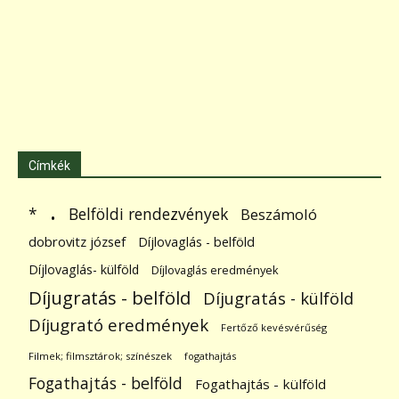
Címkék
.
Belföldi rendezvények
*
Beszámoló
dobrovitz józsef
Díjlovaglás - belföld
Díjlovaglás- külföld
Díjlovaglás eredmények
Díjugratás - belföld
Díjugratás - külföld
Díjugrató eredmények
Fertőző kevésvérűség
Filmek; filmsztárok; színészek
fogathajtás
Fogathajtás - belföld
Fogathajtás - külföld