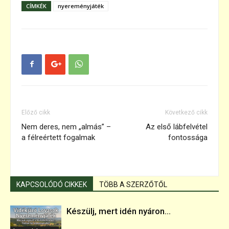
CÍMKÉK
nyereményjáték
Előző cikk
Következő cikk
Nem deres, nem „almás” –
Az első lábfelvétel
a félreértett fogalmak
fontossága
KAPCSOLÓDÓ CIKKEK
TÖBB A SZERZŐTŐL
Készülj, mert idén nyáron...