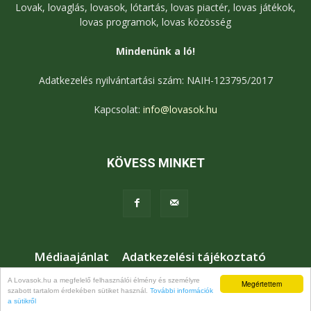
Lovak, lovaglás, lovasok, lótartás, lovas piactér, lovas játékok,
lovas programok, lovas közösség
Mindenünk a ló!
Adatkezelés nyilvántartási szám: NAIH-123795/2017
Kapcsolat:
info@lovasok.hu
KÖVESS MINKET
Médiaajánlat
Adatkezelési tájékoztató
Jogi nyilatkozat
Karrier
Kapcsolat
A Lovasok.hu a megfelelő felhasználói élmény és személyre
Megértettem
szabott tartalom érdekében sütiket használ.
További információk
© Lovasok.hu
a sütikről