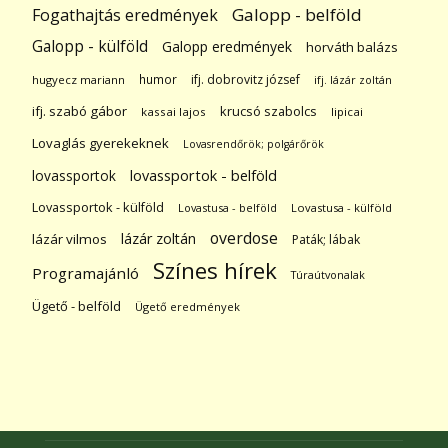
Galopp - belföld
Fogathajtás eredmények
Galopp - külföld
Galopp eredmények
horváth balázs
humor
ifj. dobrovitz józsef
hugyecz mariann
ifj. lázár zoltán
ifj. szabó gábor
krucsó szabolcs
kassai lajos
lipicai
Lovaglás gyerekeknek
Lovasrendőrök; polgárőrök
lovassportok
lovassportok - belföld
Lovassportok - külföld
Lovastusa - belföld
Lovastusa - külföld
overdose
lázár zoltán
lázár vilmos
Paták; lábak
Színes hírek
Programajánló
Túraútvonalak
Ügető - belföld
Ügető eredmények