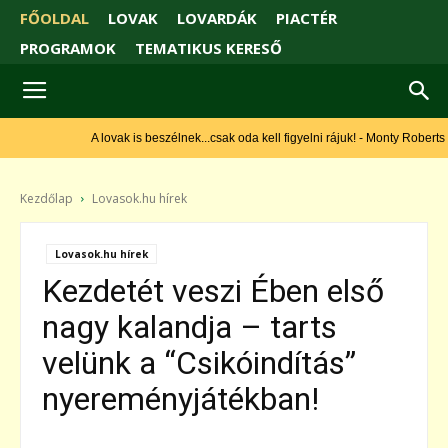
FŐOLDAL
LOVAK
LOVARDÁK
PIACTÉR
PROGRAMOK
TEMATIKUS KERESŐ
A lovak is beszélnek...csak oda kell figyelni rájuk! - Monty Roberts
Kezdőlap
Lovasok.hu hírek
Lovasok.hu hírek
Kezdetét veszi Ében első
nagy kalandja – tarts
velünk a “Csikóindítás”
nyereményjátékban!