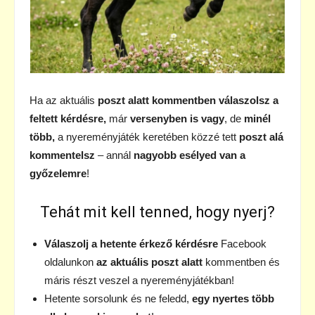
Ha az aktuális
poszt alatt
kommentben válaszolsz a
feltett kérdésre,
már
versenyben is vagy
, de
minél
több,
a nyereményjáték keretében közzé tett
poszt alá
kommentelsz
– annál
nagyobb esélyed van a
győzelemre
!
Tehát mit kell tenned, hogy nyerj?
Válaszolj a hetente érkező kérdésre
Facebook
oldalunkon
az aktuális poszt alatt
kommentben és
máris részt veszel a nyereményjátékban!
Hetente sorsolunk és ne feledd,
egy nyertes több