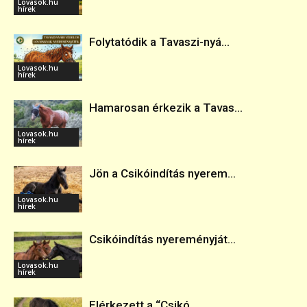
Lovasok.hu
hírek
Folytatódik a Tavaszi-nyá...
Lovasok.hu
hírek
Hamarosan érkezik a Tavas...
Lovasok.hu
hírek
Jön a Csikóindítás nyerem...
Lovasok.hu
hírek
Csikóindítás nyereményját...
Lovasok.hu
hírek
Elérkezett a “Csikó...