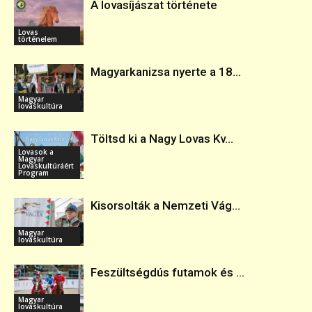
A lovasíjászat története
Lovas
történelem
Magyarkanizsa nyerte a 18...
Magyar
lovaskultúra
Töltsd ki a Nagy Lovas Kv...
Lovasok a
Magyar
Lovaskultúráért
Program
Kisorsolták a Nemzeti Vág...
Magyar
lovaskultúra
Feszültségdús futamok és ...
Magyar
lovaskultúra