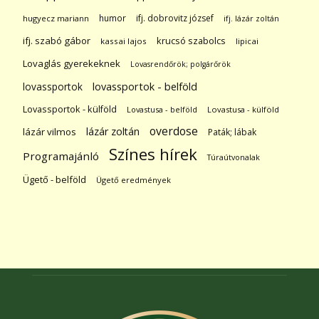
humor
ifj. dobrovitz józsef
hugyecz mariann
ifj. lázár zoltán
ifj. szabó gábor
krucsó szabolcs
kassai lajos
lipicai
Lovaglás gyerekeknek
Lovasrendőrök; polgárőrök
lovassportok
lovassportok - belföld
Lovassportok - külföld
Lovastusa - belföld
Lovastusa - külföld
overdose
lázár zoltán
lázár vilmos
Paták; lábak
Színes hírek
Programajánló
Túraútvonalak
Ügető - belföld
Ügető eredmények