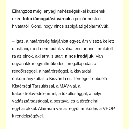
Elhangzott még: anyagi nehézségekkel küzdenek,
ezért
több támogatást várnak
a polgármesteri
hivataltól. Gond, hogy nincs szolgálati gépjárművük.
– Igaz, a határőrség felajánlott egyet, ám vissza kellett
utasítani, mert nem tudtuk volna fenntartani – mutatott
rá az elnök, aki arra is utalt,
nincs irodájuk
. Van
ugyanakkor együttműködési megállapodás a
rendőrséggel, a határőrséggel, a kisvárdai
önkormányzattal, a Kisvárda és Térsége Többcélú
Kistérségi Társulással, a MÁV-val, a
katasztrófavédelemmel, a tűzoltósággal, a helyi
vadásztársasággal, a postával és a történelmi
egyházakkal. Aláírásra vár az együttműködés a VPOP
kirendeltségével.