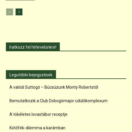
Iratkozz fel hírlevelünkre!
Legutóbbi bejegyzések
A valódi Suttogó – Búcsúzunk Monty Robertstől
Bemutatkozik a Club Dobogómajor üdülőkomplexum
A tökéletes lovastábor receptje
Kötőfék-dilemma a karámban