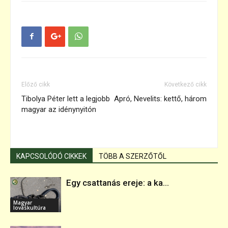
Előző cikk
Következő cikk
Tibolya Péter lett a legjobb
Apró, Nevelits: kettő, három
magyar az idénynyitón
KAPCSOLÓDÓ CIKKEK
TÖBB A SZERZŐTŐL
Egy csattanás ereje: a ka...
Magyar
lovaskultúra