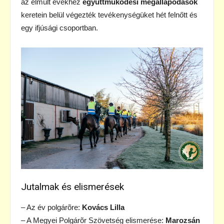
az elmúlt évekhez
együttműködési megállapodások
keretein belül végezték tevékenységüket hét felnőtt és
egy ifjúsági csoportban.
Jutalmak és elismerések
– Az év polgárõre:
Kovács Lilla
– A Megyei Polgárõr Szövetség elismerése:
Marozsán