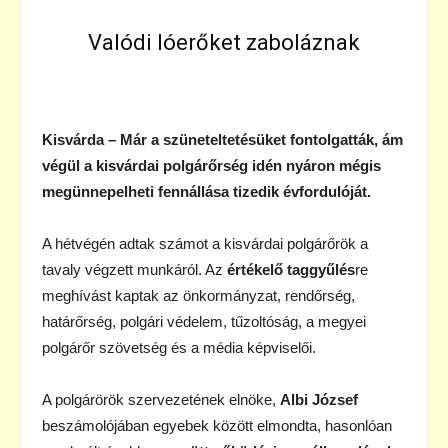
Valódi lóerőket zaboláznak
Kisvárda
– Már a szüneteltetésüket fontolgatták, ám
végül a kisvárdai polgárőrség idén nyáron mégis
megünnepelheti fennállása tizedik évfordulóját.
A hétvégén adtak számot a kisvárdai polgárőrök a
tavaly végzett munkáról. Az
értékelő taggyűlés
re
meghívást kaptak az önkormányzat, rendőrség,
határőrség, polgári védelem, tűzoltóság, a megyei
polgárőr szövetség és a média képviselői.
A polgárörök szervezetének elnöke,
Albi József
beszámolójában egyebek között elmondta, hasonlóan