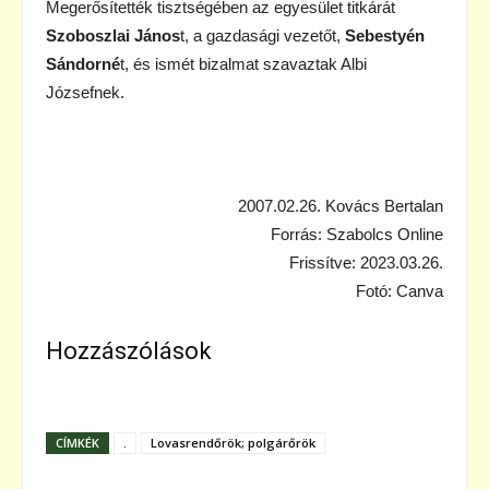
Megerősítették tisztségében az egyesület titkárát
Szoboszlai János
t, a gazdasági vezetőt,
Sebestyén
Sándorné
t, és ismét bizalmat szavaztak Albi
Józsefnek.
2007.02.26. Kovács Bertalan
Forrás: Szabolcs Online
Frissítve: 2023.03.26.
Fotó: Canva
Hozzászólások
CÍMKÉK
.
Lovasrendőrök; polgárőrök