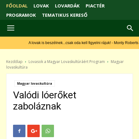
FŐOLDAL
LOVAK
LOVARDÁK
PIACTÉR
PROGRAMOK
TEMATIKUS KERESŐ
A lovak is beszélnek...csak oda kell figyelni rájuk! - Monty Roberts
Kezdőlap
Lovasok a Magyar Lovaskultúráért Program
Magyar
lovaskultúra
Magyar lovaskultúra
Valódi lóerőket
zaboláznak