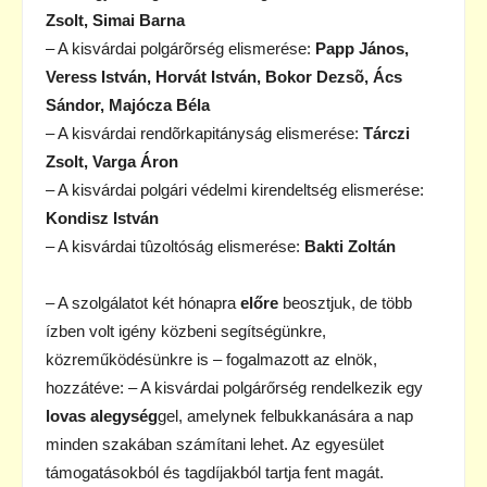
Zsolt, Simai Barna
– A kisvárdai polgárõrség elismerése:
Papp János,
Veress István, Horvát István, Bokor Dezsõ, Ács
Sándor, Majócza Béla
– A kisvárdai rendõrkapitányság elismerése:
Tárczi
Zsolt, Varga Áron
– A kisvárdai polgári védelmi kirendeltség elismerése:
Kondisz István
– A kisvárdai tûzoltóság elismerése:
Bakti Zoltán
– A szolgálatot két hónapra
előre
beosztjuk, de több
ízben volt igény közbeni segítségünkre,
közreműködésünkre is – fogalmazott az elnök,
hozzátéve: – A kisvárdai polgárőrség rendelkezik egy
lovas alegység
gel, amelynek felbukkanására a nap
minden szakában számítani lehet. Az egyesület
támogatásokból és tagdíjakból tartja fent magát.