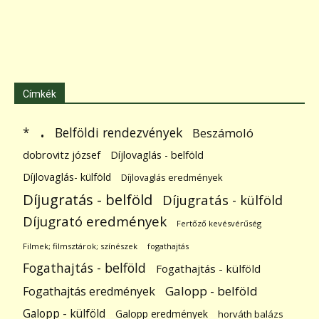
Címkék
.
Belföldi rendezvények
*
Beszámoló
dobrovitz józsef
Díjlovaglás - belföld
Díjlovaglás- külföld
Díjlovaglás eredmények
Díjugratás - belföld
Díjugratás - külföld
Díjugrató eredmények
Fertőző kevésvérűség
Filmek; filmsztárok; színészek
fogathajtás
Fogathajtás - belföld
Fogathajtás - külföld
Galopp - belföld
Fogathajtás eredmények
Galopp - külföld
Galopp eredmények
horváth balázs