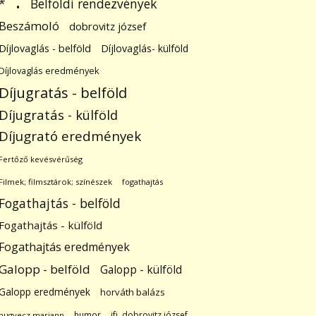
.
Belföldi rendezvények
*
Beszámoló
dobrovitz józsef
Díjlovaglás - belföld
Díjlovaglás- külföld
Díjlovaglás eredmények
Díjugratás - belföld
Díjugratás - külföld
Díjugrató eredmények
Fertőző kevésvérűség
Filmek; filmsztárok; színészek
fogathajtás
Fogathajtás - belföld
Fogathajtás - külföld
Fogathajtás eredmények
Galopp - belföld
Galopp - külföld
Galopp eredmények
horváth balázs
humor
ifj. dobrovitz józsef
hugyecz mariann