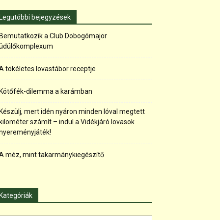
Legutóbbi bejegyzések
Bemutatkozik a Club Dobogómajor
üdülőkomplexum
A tökéletes lovastábor receptje
Kötőfék-dilemma a karámban
Készülj, mert idén nyáron minden lóval megtett
kilométer számít – indul a Vidékjáró lovasok
nyereményjáték!
A méz, mint takarmánykiegészítő
Kategóriák
tegóriák