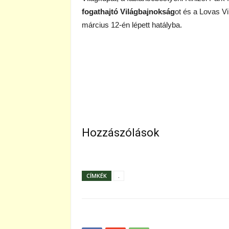
fogathajtó Világbajnokság
ot és a Lovas V
március 12-én lépett hatályba.
Hozzászólások
CÍMKÉK
.