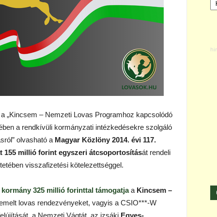
t
a „Kincsem – Nemzeti Lovas Programhoz kapcsolódó
ben a rendkívüli kormányzati intézkedésekre szolgáló
ásról” olvasható a
Magyar Közlöny 2014. évi 117.
155 millió forint egyszeri átcsoportosítás
át rendeli
tetében visszafizetési kötelezettséggel.
 kormány 325 millió forinttal támogatja
a
Kincsem –
emelt lovas rendezvényeket, vagyis a CSIO***-W
elújítását, a Nemzeti Vágtát, az izsáki
Egyes-