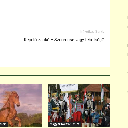
Következő cikk
Repülő zsoké – Szerencse vagy tehetség?
nelem
Magyar lovaskultúra