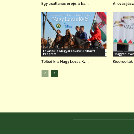
Egy csattanás ereje: a ka...
A lovasíjász
Lovasok a Magyar Lovaskultúráért
Program
Magyar lova
Töltsd ki a Nagy Lovas Kv...
Kisorsolták