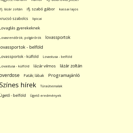
ifj. szabó gábor
ifj. lázár zoltán
kassai lajos
krucsó szabolcs
lipicai
Lovaglás gyerekeknek
lovassportok
Lovasrendőrök; polgárőrök
lovassportok - belföld
Lovassportok - külföld
Lovastusa - belföld
lázár zoltán
lázár vilmos
Lovastusa - külföld
overdose
Programajánló
Paták; lábak
Színes hírek
Túraútvonalak
Ügető - belföld
Ügető eredmények