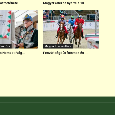
at története
Magyarkanizsa nyerte a 18...
skultúra
Magyar lovaskultúra
 a Nemzeti Vág...
Feszültségdús futamok és ...