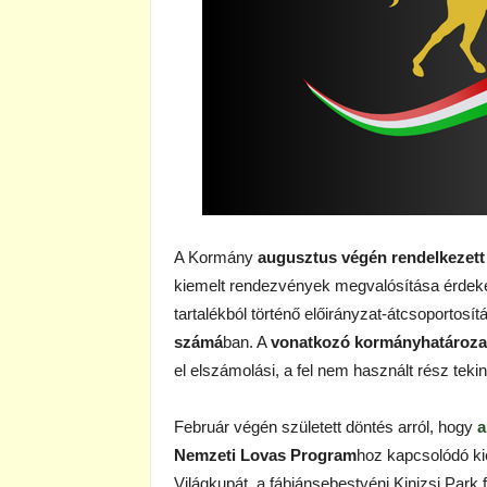
A Kormány
augusztus végén rendelkezet
kiemelt rendezvények megvalósítása érdeké
tartalékból történő előirányzat-
átcsoportosít
számá
ban. A
vonatkozó kormányhatározat 
el elszámolási, a fel nem használt rész tekin
Február végén született döntés arról, hogy
a
Nemzeti Lovas Program
hoz kapcsolódó ki
Világkupát, a fábiánsebestyéni Kinizsi Park f