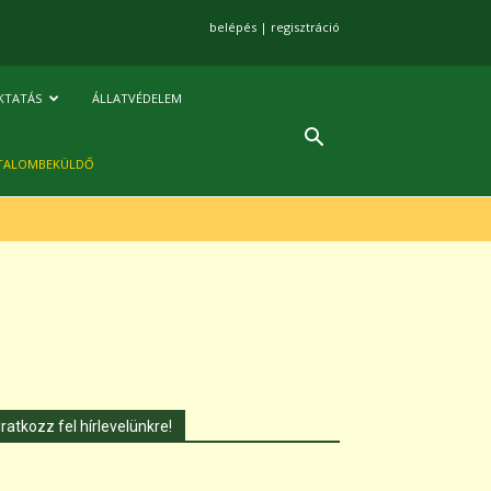
belépés
|
regisztráció
KTATÁS
ÁLLATVÉDELEM
TALOMBEKÜLDŐ
Iratkozz fel hírlevelünkre!