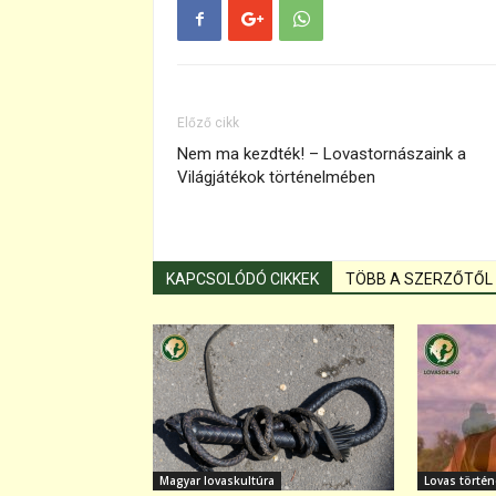
Előző cikk
Nem ma kezdték! – Lovastornászaink a
Világjátékok történelmében
KAPCSOLÓDÓ CIKKEK
TÖBB A SZERZŐTŐL
Magyar lovaskultúra
Lovas törté