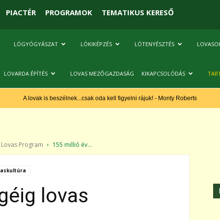
PIACTÉR
PROGRAMOK
TEMATIKUS KERESŐ
LÓGYÓGYÁSZAT
LÓKIKÉPZÉS
LÓTENYÉSZTÉS
LOVASO
LOVARDA ÉPÍTÉS
LOVAS MEZŐGAZDASÁG
KIKAPCSOLÓDÁS
TAR
A lovak is beszélnek...csak oda kell figyelni rájuk! - Monty Roberts
i Lovas Program
155 millió év...
askultúra
géig lovas