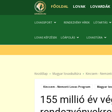
FŐOLDAL
LOVAK
LOVARDÁK
LOVASSPORT
RENDEZVÉNY HÍREK
LÓTARTÁS
LOVAS KÉPZÉSEK
LÓÁPOLÁS
LOVASTÚRA
Kezdőlap
Magyar lovaskultúra
Kincsem - Nemzet
Kincsem - Nemzeti Lovas Program
Magyar lov
155 millió év vé